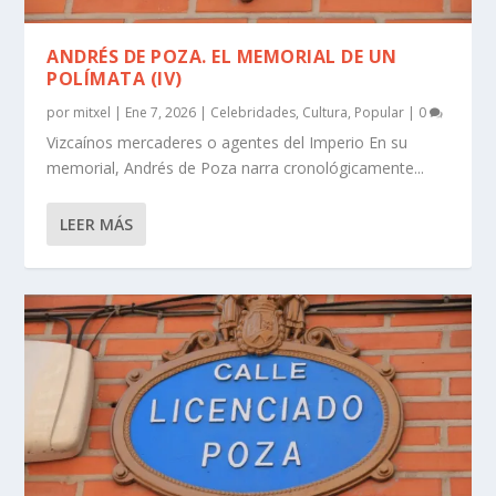
ANDRÉS DE POZA. EL MEMORIAL DE UN
POLÍMATA (IV)
por
mitxel
|
Ene 7, 2026
|
Celebridades
,
Cultura
,
Popular
|
0
Vizcaínos mercaderes o agentes del Imperio En su
memorial, Andrés de Poza narra cronológicamente...
LEER MÁS