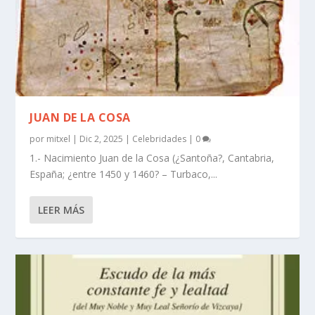
JUAN DE LA COSA
por
mitxel
|
Dic 2, 2025
|
Celebridades
|
0
1.- Nacimiento Juan de la Cosa (¿Santoña?, Cantabria,
España; ¿entre 1450 y 1460? – Turbaco,...
LEER MÁS