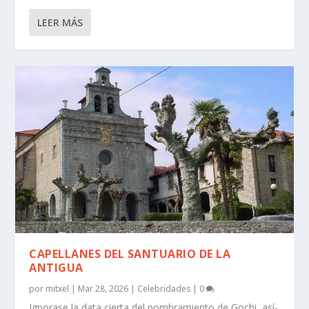
LEER MÁS
CAPELLANES DEL SANTUARIO DE LA
ANTIGUA
por
mitxel
|
Mar 28, 2026
|
Celebridades
|
0
Ignorase la data cierta del nombramiento de Gochi, así­