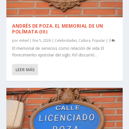
ANDRÉS DE POZA. EL MEMORIAL DE UN
POLÍMATA (III)
por
mitxel
|
Ene 5, 2026
|
Celebridades
,
Cultura
,
Popular
|
0
El memorial de servicios como relación de vida El
florecimiento epistolar del siglo XVI discurrió...
LEER MÁS