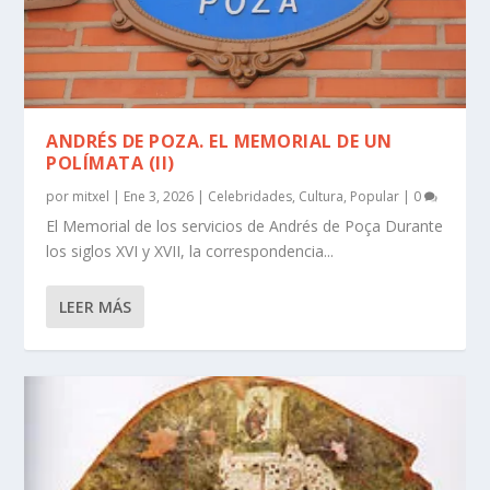
ANDRÉS DE POZA. EL MEMORIAL DE UN
POLÍMATA (II)
por
mitxel
|
Ene 3, 2026
|
Celebridades
,
Cultura
,
Popular
|
0
El Memorial de los servicios de Andrés de Poça Durante
los siglos XVI y XVII, la correspondencia...
LEER MÁS