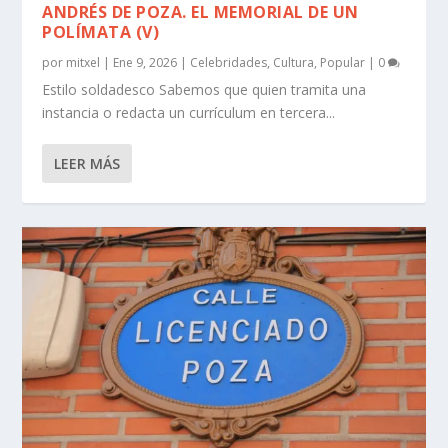
ANDRÉS DE POZA. EL MEMORIAL DE UN
POLÍMATA (V)
por
mitxel
|
Ene 9, 2026
|
Celebridades
,
Cultura
,
Popular
|
0
Estilo soldadesco Sabemos que quien tramita una
instancia o redacta un currículum en tercera...
LEER MÁS