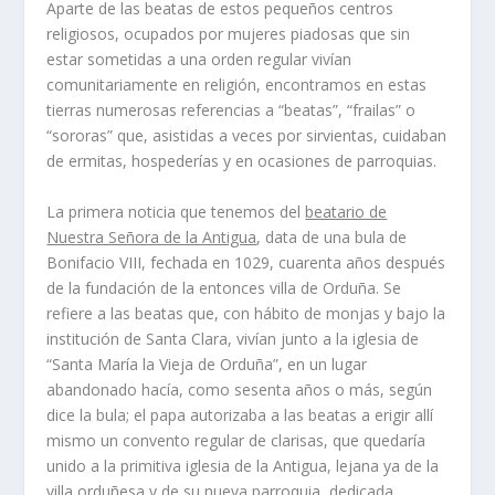
Aparte de las beatas de estos pequeños centros
religiosos, ocupados por mujeres piadosas que sin
estar sometidas a una orden regular vivían
comunitariamente en religión, encontramos en estas
tierras numerosas referencias a “beatas”, “frailas” o
“sororas” que, asistidas a veces por sirvientas, cuidaban
de ermitas, hospederías y en ocasiones de parroquias.
La primera noticia que tenemos del
beatario de
Nuestra Señora de la Antigua
, data de una bula de
Bonifacio VIII, fechada en 1029, cuarenta años después
de la fundación de la entonces villa de Orduña. Se
refiere a las beatas que, con hábito de monjas y bajo la
institución de Santa Clara, vivían junto a la iglesia de
“Santa María la Vieja de Orduña”, en un lugar
abandonado hacía, como sesenta años o más, según
dice la bula; el papa autorizaba a las beatas a erigir allí
mismo un convento regular de clarisas, que quedaría
unido a la primitiva iglesia de la Antigua, lejana ya de la
villa orduñesa y de su nueva parroquia, dedicada