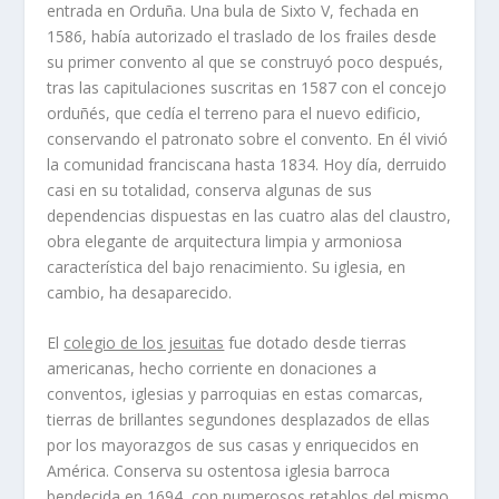
entrada en Orduña. Una bula de Sixto V, fechada en
1586, había autorizado el traslado de los frailes desde
su primer convento al que se construyó poco después,
tras las capitulaciones suscritas en 1587 con el concejo
orduñés, que cedía el terreno para el nuevo edificio,
conservando el patronato sobre el convento. En él vivió
la comunidad franciscana hasta 1834. Hoy día, derruido
casi en su totalidad, conserva algunas de sus
dependencias dispuestas en las cuatro alas del claustro,
obra elegante de arquitectura limpia y armoniosa
característica del bajo renacimiento. Su iglesia, en
cambio, ha desaparecido.
El
colegio de los jesuitas
fue dotado desde tierras
americanas, hecho corriente en donaciones a
conventos, iglesias y parroquias en estas comarcas,
tierras de brillantes segundones desplazados de ellas
por los mayorazgos de sus casas y enriquecidos en
América. Conserva su ostentosa iglesia barroca
bendecida en 1694, con numerosos retablos del mismo