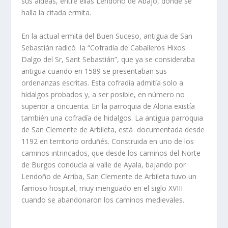
sus aldeas, entre ellas Lendoño de Abajo, donde se
halla la citada ermita.
En la actual ermita del Buen Suceso, antigua de San
Sebastián radicó la “Cofradía de Caballeros Hixos
Dalgo del Sr, Sant Sebastián”, que ya se consideraba
antigua cuando en 1589 se presentaban sus
ordenanzas escritas. Esta cofradía admitía solo a
hidalgos probados y, a ser posible, en número no
superior a cincuenta. En la parroquia de Aloria existía
también una cofradía de hidalgos. La antigua parroquia
de San Clemente de Arbileta, está documentada desde
1192 en territorio orduñés. Construida en uno de los
caminos intrincados, que desde los caminos del Norte
de Burgos conducía al valle de Ayala, bajando por
Lendoño de Arriba, San Clemente de Arbileta tuvo un
famoso hospital, muy menguado en el siglo XVIII
cuando se abandonaron los caminos medievales.