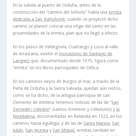
En la subida al puerto de Orduña, antes de la
construcción del “camino del Señorío” había una
ermita
dedicada a San Bartolomé
; cuando se proyectó dicho
camino se planeó colocar una efigie del santo en las
proximidades de la ermita, plan que no llegó a efecto.
En los pasos de Valdegovía, Cuartango y Losa al valle
de Arrastaria, existió el
monasterio de Santiago de
Langreiz
que, documentado desde 1075, figura como
“ermita” en los libros parroquiales de Délica.
En los caminos viejos de Burgos al mar, a través de la
Peña de Orduña y la Sierra Salvada, quedan aún restos,
como se ha dicho, de la antigua parroquia de san
Clemente de Arbileta; tenemos noticias de las de “
San
Zemedel i Celedón
” (santos Emeterio y Celedonio) y
la
Magdalena
, documentadas en Belandia en 1522, en los
caminos hacia Aguíñiga, y de las de
Santa Marina
,
San
Julián
,
San Vicenta
y
San Miguel
, ermitas también en