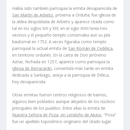
Había sido también parroquia la ermita desaparecida de
San Martín de Arbieto
, próxima a Orduña; fue iglesia de
la aldea despoblada de Arbieto y aparece citada como
tal en los siglos XIII y XIV; en el siglo XVIII tenía tres
vecinos y el pequeño templo conservaba aun su pila
bautismal en 1752. A veces figuraba como templo
parroquial la actual ermita de
San Román de Cedélica
,
en territorio orduñés. En la carta de Don Jerónimo
Aznar, fechada en 1257, aparece como parroquia la
iglesia de Berracarán
, convertida más tarde en ermita
dedicada a Santiago, aneja a la parroquia de Délica,
hoy desaparecida.
Otras ermitas fueron centros religiosos de barrios,
algunos bien poblados aunque alejados de los núcleos
principales de los pueblos. Entre ellas la ermita de
Nuestra Señora de Poza, en Lendoño de Abajo
, “Poza”
fue un apellido toponímico originario del citado lugar.