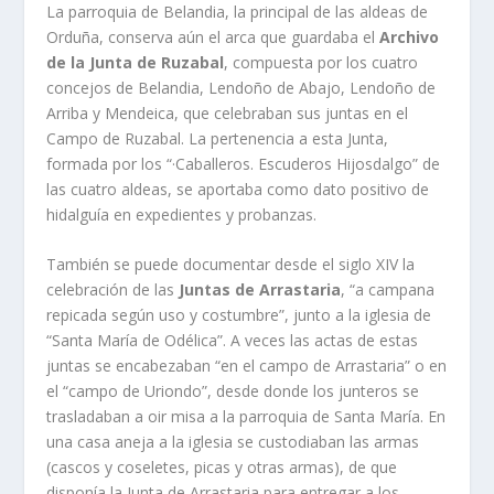
La parroquia de Belandia, la principal de las aldeas de
Orduña, conserva aún el arca que guardaba el
Archivo
de la Junta de Ruzabal
, compuesta por los cuatro
concejos de Belandia, Lendoño de Abajo, Lendoño de
Arriba y Mendeica, que celebraban sus juntas en el
Campo de Ruzabal. La pertenencia a esta Junta,
formada por los “·Caballeros. Escuderos Hijosdalgo” de
las cuatro aldeas, se aportaba como dato positivo de
hidalguía en expedientes y probanzas.
También se puede documentar desde el siglo XIV la
celebración de las
Juntas de Arrastaria
, “a campana
repicada según uso y costumbre”, junto a la iglesia de
“Santa María de Odélica”. A veces las actas de estas
juntas se encabezaban “en el campo de Arrastaria” o en
el “campo de Uriondo”, desde donde los junteros se
trasladaban a oir misa a la parroquia de Santa María. En
una casa aneja a la iglesia se custodiaban las armas
(cascos y coseletes, picas y otras armas), de que
disponía la Junta de Arrastaria para entregar a los