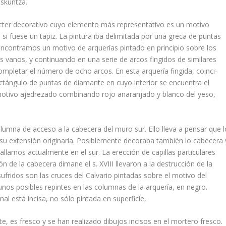
askuntza.
cter decorativo cuyo elemento más represen­tativo es un motivo
 fuese un tapiz. La pintu­ra iba delimitada por una greca de puntas
encon­tramos un motivo de arquerí­as pintado en princi­pio sobre los
s vanos, y continuando en una serie de arcos fingidos de similares
ompletar el número de ocho arcos. En esta arquerí­a fingida, coinci­
ectángulo de puntas de diamante en cuyo interior se encuentra el
 motivo ajedrezado combinando rojo anaranjado y blanco del yeso,
olumna de acceso a la cabecera del muro sur. Ello lleva a pensar que l
 su extensión origina­ria. Posiblemente decoraba también lo cabecera 
allamos actualmente en el sur. La erección de capillas particulares
ón de la cabecera dimane el s. XVIII llevaron a la destrucción de la
ridos son las cruces del Calvario pintadas sobre el moti­vo del
nos posibles repintes en las columnas de la arquerí­a, en negro.
l está incisa, no sólo pin­tada en superficie,
, es fresco y se han realizado dibujos incisos en el mortero fresco.