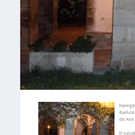
Navegan
Ibarluze
del Arte
El estud