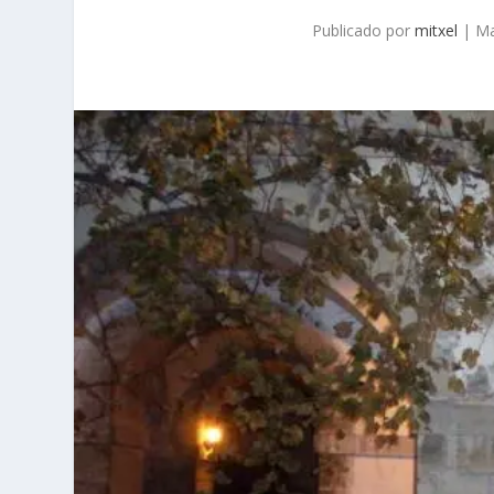
Publicado por
mitxel
|
Ma