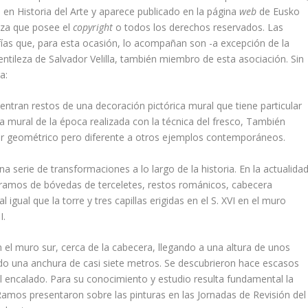
en Historia del Arte y aparece publicado en la página
web
de Eusko
tza que posee el
copyright
o todos los derechos reservados. Las
í­as que, para esta ocasión, lo acompañan son -a excepción de la
entileza de Salvador Velilla, también miembro de esta asociación. Sin
a:
uentran restos de una decoración pictórica mural que tiene particular
a mural de la época rea­lizada con la técnica del fresco, También
er geomé­trico pero diferente a otros ejemplos contemporá­neos.
a serie de transformaciones a lo largo de la historia. En la actualida
ramos de bóvedas de terce­letes, restos románicos, cabecera
 igual que la torre y tres capillas erigidas en el S. XVI en el muro
I.
 el muro sur, cerca de la cabecera, llegando a una altura de unos
o una anchura de casi siete metros. Se descubrieron hace escasos
l encalado. Para su conocimiento y estudio resulta fundamental la
Ramos presenta­ron sobre las pinturas en las Jornadas de Revisión del