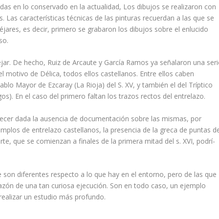
nidas en lo conservado en la actualidad, Los dibujos se realizaron con
 Las caracterí­sticas técnicas de las pinturas recuerdan a las que se
ares, es decir, primero se grabaron los dibujos sobre el enlucido
so.
jar. De hecho, Ruiz de Arcaute y Garcí­a Ramos ya señalaron una seri
 motivo de Délica, todos ellos castellanos. Entre ellos caben
lo Mayor de Ezcaray (La Rioja) del S. XV, y también el del Trí­ptico
os). En el caso del primero faltan los trazos rectos del entrelazo.
ablecer dada la ausencia de documentación sobre las mismas, por
emplos de entrelazo castellanos, la presencia de la greca de puntas d
rte, que se comienzan a finales de la primera mitad del s. XVI, podrí­
son diferentes respecto a lo que hay en el entorno, pero de las que
zón de una tan curiosa ejecución. Son en todo caso, un ejemplo
 realizar un estudio más profun­do.