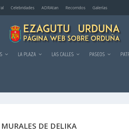
al
Celebridades
ADRAtan
Recorridos
Galerí­as
AS
LA PLAZA
LAS CALLES
PASEOS
PAT
 MURALES DE DELIKA