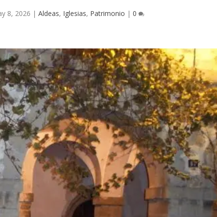
y 8, 2026
|
Aldeas
,
Iglesias
,
Patrimonio
|
0