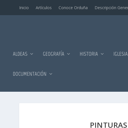
Inicio
Artí­culos
Conoce Orduña
Descripción Gener
ALDEAS
GEOGRAFÍA
HISTORIA
IGLESI
DOCUMENTACIÓN
PINTURAS