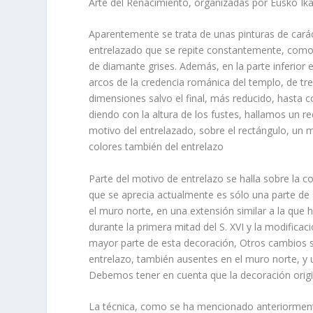
Arte del Renacimiento, organizadas por Eusko Ik
Aparentemente se trata de unas pinturas de cará
entrelazado que se repite constantemente, como si
de dia­mante grises. Además, en la parte inferior 
arcos de la credencia románica del templo, de tre
dimensiones salvo el final, más reducido, hasta c
diendo con la altura de los fustes, hallamos un r
motivo del entrelazado, sobre el rectángulo, un
colores tam­bién del entrelazo
Parte del motivo de entrelazo se halla sobre la c
que se aprecia actual­mente es sólo una parte de
el muro norte, en una extensión similar a la que h
durante la primera mitad del S. XVI y la modificaci
mayor parte de esta decoración, Otros cambios suf
entrelazo, también ausentes en el muro norte, y u
Debemos tener en cuenta que la decoración origina
La técnica, como se ha mencionado anterior­mente