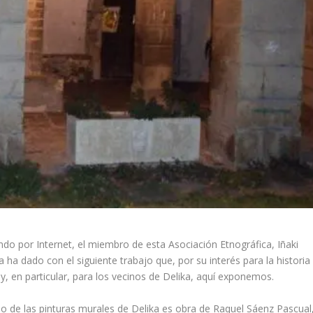
do por Internet, el miembro de esta Asociación Etnográfica, Iñaki
a ha dado con el siguiente trabajo que, por su interés para la historia
 y, en particular, para los vecinos de Delika, aquí­ exponemos.
io de las pinturas murales de Delika es obra de Raquel Sáenz Pascual