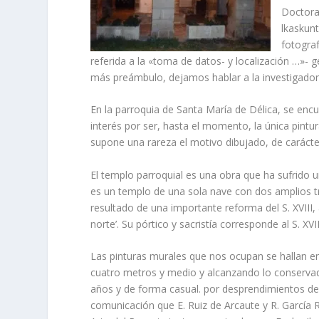
Doctora 
lkaskun
fotograf
referida a la «toma de datos- y localización …»- g
más pre­ámbulo, dejamos hablar a la investigador
En la parroquia de Santa Marí­a de Délica, se enc
interés por ser, hasta el momento, la única pintur
supone una rareza el motivo dibujado, de caráct
El templo parroquial es una obra que ha sufrido un
es un templo de una sola nave con dos amplios t
resultado de una importante reforma del S. XVIII, al
norte’. Su pórtico y sacristí­a corresponde al S. XVII
Las pinturas murales que nos ocupan se hallan en
cuatro metros y medio y alcanzando lo conservad
años y de forma casual. por desprendi­mientos de
comunicación que E. Ruiz de Arcaute y R. Garcí­a 