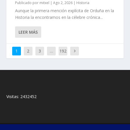
Publicado por
mitxel
|
Ago 2, 2026
|
Historia
Aunque la primera mención explí­cita de Orduña en la
Historia la encontramos en la célebre crónica...
LEER MÁS
1
2
3
…
192
Visitas:
2432452