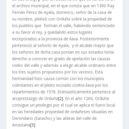
el archivo municipal, en el que consta que en 1380 fray
Fernán Pérez de Ayala, dominico, señor de la casa de
su nombre, pleiteó con Orduña sobre la propiedad de
los pueblos que forman el valle, habiendo sentenciado
a su favor el rey, y quedando estos lugares
incorporados a la provincia de ílava. Posteriormente
perteneció al señorí­o de Ayala, y el alcalde mayor que
los señores de dicha casa poní­an en sus estados tení­a
derecho a conocer en grado de apelación las causas
civiles del valle y además a elegir alcalde ordinario entre
los tres sujetos propuestos por los vecinos. Esta
hermandad hizo causa común con los municipios
colindantes en el pleito incoado contra ílava por los
repartimientos de 1576. Eclesiasticamente pertenece al
arciprestazgo de Orduña
[2]
. En el año 1260, Orduña
consigue un privilegio por el cual se aplica el fuero local
en las heredades propiedad de orduñeses situadas en
Derendano (Saracho) y las aldeas del valle de
Arrastaria
[3]
.