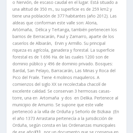
o Nervión, de escaso caudal en el lugar. Está situado a
una altitud de 350 m., su superficie es de 259 km2 y
tiene una población de 377 habitantes (año 2012). Las
aldeas que conforman este valle son: Aloria,
Artómaña, Délica y Tertanga, también pertenecen los
barrios de Berracarán, Paul y Zamarro, aparte de los
caserí­os de Albiarán, Ervin y Armillo. Su principal
riqueza es agrí­cola, ganadera y forestal. La superficie
forestal es de 1.696 Ha. de las cuales 1200 son de
dominio público y 496 de dominio privado. Bosques:
Bardal, San Pelayo, Barracarán, Las Minas y Roca del
Pico del Fraile. Tiene 4 molinos maquileros. A
comienzos del siglo XX se recolectaba chacolí­ de
excelente calidad. Se conservan 3 hermosas casas-
torre, una en Artomaña y dos en Delika. Pertenece al
municipio de Amurrio. Se supone que este valle
perteneció a la villa de Orduña y Señorí­o de Bizkaia (En
el año 1373 Arrastaria pertenecí­a a la jurisdicción de
Orduña, según consta en las Ordenanzas municipales
de ese año)
[1]
, por un documento que se conserva en