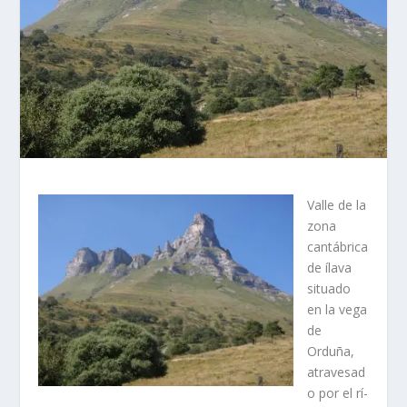
Valle de la
zona
cantábrica
de ílava
situado
en la vega
de
Orduña,
atravesad
o por el rí­