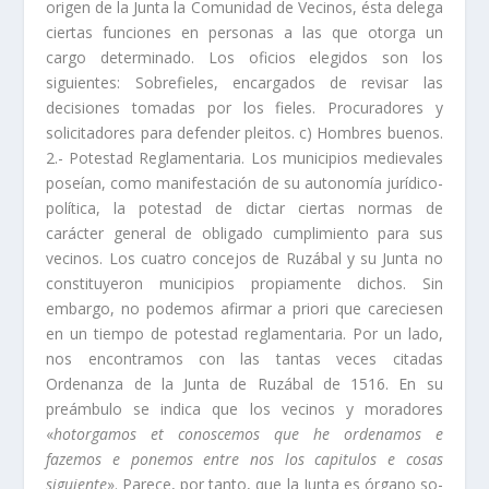
origen de la Junta la Comunidad de Vecinos, ésta delega
ciertas funciones en personas a las que otorga un
cargo determinado. Los oficios ele­gidos son los
siguientes: Sobrefieles, encargados de revisar las
decisiones tomadas por los fieles. Procuradores y
solicitadores para defender pleitos. c) Hombres buenos.
2.- Potestad Reglamentaria. Los municipios medievales
poseí­an, como manifestación de su autono­mí­a jurí­dico-
polí­tica, la potestad de dictar ciertas normas de
carácter general de obligado cumplimiento para sus
vecinos. Los cuatro concejos de Ruzábal y su Junta no
constituyeron municipios propiamente dichos. Sin
embargo, no po­demos afirmar a priori que careciesen
en un tiempo de potestad reglamentaria. Por un lado,
nos encontramos con las tantas veces citadas
Ordenanza de la Jun­ta de Ruzábal de 1516. En su
preámbulo se indica que los vecinos y moradores
«
hotorgamos et conoscemos que he ordenamos e
fazemos e ponemos entre nos los capitulos e cosas
siguiente
». Parece, por tanto, que la Junta es órgano so­