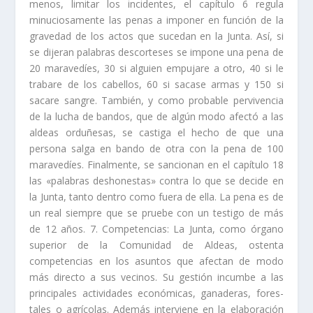
menos, li­mitar los incidentes, el capí­tulo 6 regula
minuciosamente las penas a imponer en función de la
gravedad de los actos que sucedan en la Junta. Así­, si
se dije­ran palabras descorteses se impone una pena de
20 maravedí­es, 30 si alguien empujare a otro, 40 si le
trabare de los cabellos, 60 si sacase armas y 150 si
sacare sangre. También, y como probable pervivencia
de la lucha de bandos, que de algún modo afectó a las
aldeas orduñesas, se castiga el hecho de que una
persona salga en bando de otra con la pena de 100
maravedí­es. Finalmente, se sancionan en el capí­tulo 18
las «palabras deshonestas» contra lo que se decide en
la Junta, tanto dentro como fuera de ella. La pena es de
un real siempre que se pruebe con un testigo de más
de 12 años. 7. Competencias: La Junta, como órgano
superior de la Comunidad de Aldeas, ostenta
competencias en los asuntos que afectan de modo
más directo a sus vecinos. Su gestión incumbe a las
principales actividades económicas, ganaderas, fores­
tales o agrí­colas. Además interviene en la elaboración