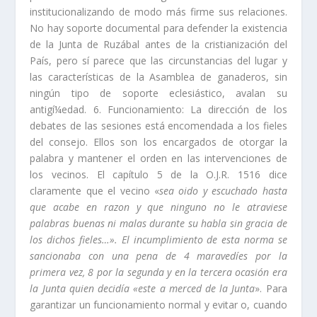
institucionalizando de modo más firme sus relaciones.
No hay soporte documental para defender la existencia
de la Junta de Ru­zábal antes de la cristianización del
Paí­s, pero sí­ parece que las circunstan­cias del lugar y
las caracterí­sticas de la Asamblea de ganaderos, sin
ningún tipo de soporte eclesiástico, avalan su
antigí¼edad. 6. Funcionamiento: La dirección de los
debates de las sesiones está encomendada a los fieles
del consejo. Ellos son los encargados de otorgar la
palabra y mantener el orden en las intervenciones de
los vecinos. El capí­tulo 5 de la O.J.R. 1516 dice
claramente que el vecino «
sea oido y escuchado hasta
que acabe en razon y que ninguno no le atraviese
palabras buenas ni malas durante su habla sin gracia de
los dichos fieles…». El incumplimiento de esta norma se
sancionaba con una pena de 4 maravedí­es por la
primera vez, 8 por la segunda y en la tercera ocasión era
la Junta quien decidí­a «este a merced de la Junta
». Para
garantizar un funcionamiento normal y evitar o, cuando