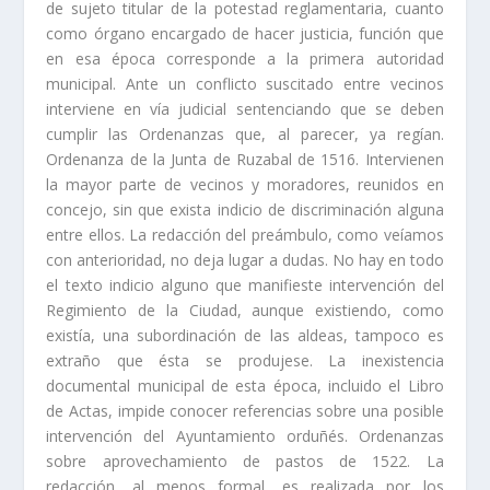
de sujeto titular de la potestad reglamentaria, cuanto
como órgano encar­gado de hacer justicia, función que
en esa época corresponde a la primera auto­ridad
municipal. Ante un conflicto suscitado entre vecinos
interviene en ví­a judicial sentenciando que se deben
cumplir las Ordenanzas que, al parecer, ya regí­an.
Ordenanza de la Junta de Ruzabal de 1516. Intervienen
la mayor parte de vecinos y moradores, reunidos en
concejo, sin que exista indicio de discriminación alguna
entre ellos. La redacción del preámbulo, como veí­amos
con anterioridad, no deja lugar a dudas. No hay en todo
el texto indicio alguno que manifieste intervención del
Regimiento de la Ciudad, aunque existiendo, como
existí­a, una subordinación de las aldeas, tam­poco es
extraño que ésta se produjese. La inexistencia
documental municipal de esta época, incluido el Libro
de Actas, impide conocer referencias sobre una posible
intervención del Ayuntamiento orduñés. Ordenanzas
sobre aprovechamiento de pastos de 1522. La
redacción, al menos formal, es realizada por los