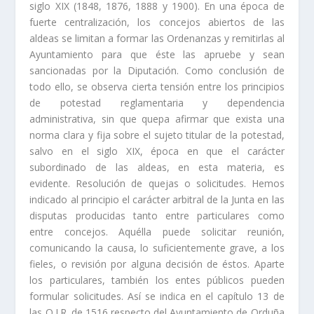
siglo XIX (1848, 1876, 1888 y 1900). En una época de
fuerte centralización, los concejos abiertos de las
aldeas se limitan a formar las Ordenanzas y remitirlas al
Ayuntamiento para que éste las apruebe y sean
sancionadas por la Diputación. Como conclusión de
todo ello, se observa cierta tensión entre los princi­pios
de potestad reglamentaria y dependencia
administrativa, sin que quepa afir­mar que exista una
norma clara y fija sobre el sujeto titular de la potestad,
sal­vo en el siglo XIX, época en que el carácter
subordinado de las aldeas, en esta materia, es
evidente. Resolución de quejas o solicitudes. Hemos
indicado al principio el carácter arbitral de la Junta en las
disputas producidas tanto entre particulares como
entre concejos. Aquélla puede solici­tar reunión,
comunicando la causa, lo suficientemente grave, a los
fieles, o revisión por alguna decisión de éstos. Aparte
los particulares, también los entes públicos pueden
formular soli­citudes. Así­ se indica en el capí­tulo 13 de
las O.J.R. de 1516 respecto del Ayuntamiento de Orduña