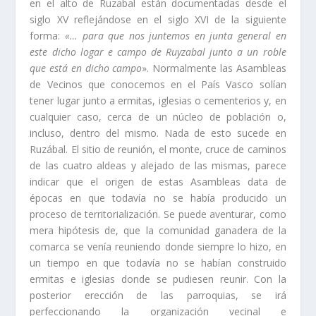
en el alto de Ruzabal están documentadas desde el
siglo XV reflejándose en el siglo XVI de la siguiente
forma:
«… para que nos juntemos en junta general en
este dicho logar e campo de Ruyzabal junto a un roble
que está en dicho campo
». Normalmente las Asambleas
de Vecinos que conocemos en el Paí­s Vasco solí­an
tener lugar junto a ermitas, iglesias o cementerios y, en
cualquier caso, cerca de un núcleo de población o,
incluso, dentro del mismo. Nada de esto su­cede en
Ruzábal. El sitio de reunión, el monte, cruce de caminos
de las cuatro aldeas y alejado de las mismas, parece
indicar que el origen de estas Asambleas data de
épocas en que todaví­a no se habí­a producido un
proceso de territoriali­zación. Se puede aventurar, como
mera hipótesis de, que la comunidad ga­nadera de la
comarca se vení­a reuniendo donde siempre lo hizo, en
un tiempo en que todaví­a no se habí­an construido
ermitas e iglesias donde se pudiesen reunir. Con la
posterior erección de las parroquias, se irá
perfeccionando la or­ganización vecinal e