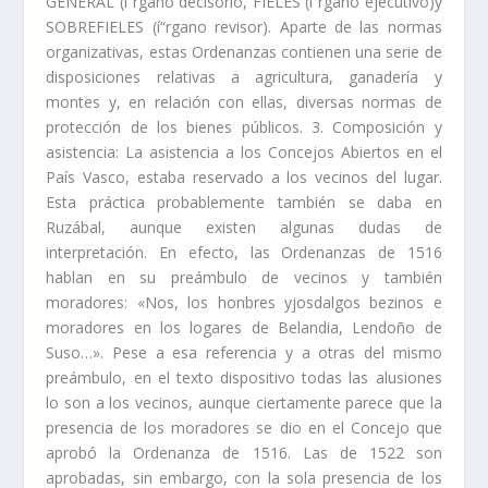
GENERAL (í“rgano decisorio, FIELES (í“rgano ejecutivo)y
SOBREFIELES (í“rgano revisor). Aparte de las normas
organizativas, estas Ordenanzas contienen una serie de
disposiciones relativas a agricultura, ganaderí­a y
montes y, en relación con ellas, diversas normas de
protección de los bienes públicos. 3. Composición y
asistencia: La asistencia a los Concejos Abiertos en el
Paí­s Vasco, estaba reser­vado a los vecinos del lugar.
Esta práctica probablemente también se daba en
Ruzábal, aunque existen algunas dudas de
interpretación. En efecto, las Orde­nanzas de 1516
hablan en su preámbulo de vecinos y también
moradores: «Nos, los honbres yjosdalgos bezinos e
moradores en los logares de Belandia, Lendoño de
Suso…». Pese a esa referencia y a otras del mismo
preámbulo, en el texto disposi­tivo todas las alusiones
lo son a los vecinos, aunque ciertamente parece que la
presencia de los moradores se dio en el Concejo que
aprobó la Ordenanza de 1516. Las de 1522 son
aprobadas, sin embargo, con la sola presencia de los