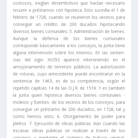
costosos, exigí­an desembolsos que hací­an necesario
recurrir a préstamos con hipoteca. Esto su­cedí­a el 1 de
febrero de 1728, cuando se reunieron los vecinos para
conseguir un crédito de 200 ducados hipotecando
diversos bienes comunales. 5. Administración de bienes.
Aunque la defensa de los bienes comunales
corresponde básicamente a los concejos, la Junta tiene
alguna intervención sobre los mismos. En las senten­
cias del siglo XV292 aparece interviniendo en el
amojonamiento de terrenos públicos. La autorización
de roturas, cuyo antecedente puede encontrarse en la
sentencia de 1463, es de su competencia, según el
repetido capí­tulo 14 de las O.J.R. de 1516. Y es también
la Junta quien hipoteca diversos bienes comu­nales -
molinos y fuentes- de los vecinos de los concejos, para
conseguir un préstamo de 200 ducados, en 1728, tal y
como hemos visto. 6. Otorgamiento de poder para
pleitos. 7. Ejecución de obras públicas. Aún cuando las
escasas obras públicas se realizan a través de los
concejos y mediante el sistema de trabajo vecinal,