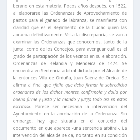
berano en esta materia. Pocos años después, en 1522,
al elaborarse las Orde­nanzas de Aprovechamiento de
pastos para el ganado de labranza, se manifiesta con
claridad que es el Regimiento de la Ciudad quien las
aprueba definitiva­mente. Vista la discrepancia, se van a
examinar las Ordenanzas que conocemos, tanto de la
Junta, como de los Concejos, para averiguar cuál es el
grado de par­ticipación de los vecinos en su elaboración.
Ordenanzas de Belandia y Mendeica de 1424. Se
encuentra en Sentencia arbitral dictada por el Alcalde de
la entonces Villa de Orduña, Juan Saénz de Oreica. Se
afirma al final que «
fallo que debo firmar la sobredicha
ordenanza de los dichos montes, confí­rmola y doila por
buena firme y justa y la mando y juzgo todo asi en estos
escritos»
. Parece ser necesaria la intervención del
Ayuntamiento en la aprobación de la Ordenanza. Sin
embargo, hay que situarla en el contexto del
documento en que aparece -una sentencia arbitral-. La
intervención del alcalde se da, no tanto en su condi­ción