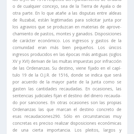
o de cualquier concejo, sea de la Tierra de Ayala o de
otra parte. En lo que atañe a las disputas entre aldeas
de Ruzabal, están legitimadas para solicitar junta por
los agravios que se produzcan en materias de aprove­
chamiento de pastos, montes y ganados. Disposiciones
de carácter económico. Los ingresos y gastos de la
comunidad eran más bien pequeños. Los úni­cos
ingresos producidos en las épocas más antiguas (siglos
XV y XVI) derivan de las multas impuestas por infracción
de las Ordenanzas. Su destino, viene fi­jado en el capí­
tulo 19 de la O.J.R. de 1516, donde se indica que será
por acuer­do de la mayor parte de la Junta como se
gasten las cantidades recaudadas. En ocasiones, las
sentencias judiciales fijan el destino del dinero recauda­
do por sanciones. En otras ocasiones son las propias
Ordenanzas las que mar­can el destino concreto de
esas recaudaciones290. Sólo en circunstancias muy
concretas es preciso realizar disposiciones económicas
de una cierta importancia. Los pleitos, largos y