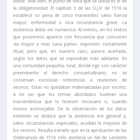
asistir. Más bien, el punto de vista que se utiliza es el de
la obligatoriedad. El capí­tulo 3 de las O.J.R. de 1516 la
establece so pena de cinco maravedí­es salvo fuerza
ma­yor, enfermedad u otra circunstancia grave. La
asistencia debí­a ser numerosa. Al menos, en los textos
que poseemos aparece con frecuencia que concurren
«la mayor e mas sana parte», expresión ciertamente
ritual, pero que, en nuestro caso, parece acertada,
según los datos que se expondrán más adelante. En
una comunidad pequeña, rural, donde rige con carácter
preeminente el derecho consuetudinario, no se
conservan excesivas referencias a reuniones de
vecinos. Estas no quedaban materializadas por escri­to,
a no ser que los temas abordados tuvieran una
trascendencia que lo hiciesen necesario o, cuando
menos aconsejable. De la observación de los datos
existente se deduce que la asistencia era general y,
salvo circunstancias especiales, acudí­an la mayorí­a de
los vecinos. Resulta extraño que en la aprobación de las
Ordenanzas de 1516 sólo asistiese un fiel de Lendoño