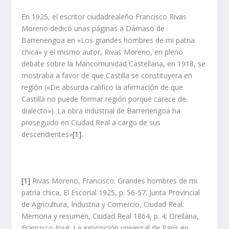
En 1925, el escritor ciudadrealeño Francisco Rivas
Moreno de­dicó unas páginas a Dámaso de
Barrenengoa en «Los grandes hom­bres de mi patria
chica» y el mismo autor, Rivas Moreno, en pleno
debate sobre la Mancomunidad Castellana, en 1918, se
mostraba a favor de que Castilla se constituyera en
región («De absurda califico la afirmación de que
Castilla no puede formar región porque carece de
dialecto»). La obra industrial de Barrenengoa ha
proseguido en Ciudad Real a cargo de sus
descendientes»
[1]
.
[1]
Rivas Moreno, Francisco: Grandes hombres de mi
patria chica, El Escorial 1925, p. 56-57; Junta Provincial
de Agricultura, Industria y Comercio, Ciudad Real:
Memoria y resumen, Ciudad Real 1864, p. 4; Orellana,
Francisco José: La exposición universal de París en