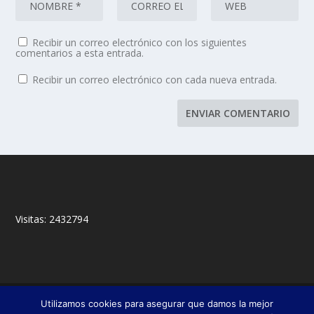
Recibir un correo electrónico con los siguientes
comentarios a esta entrada.
Recibir un correo electrónico con cada nueva entrada.
Visitas:
2432794
© 2018,
&
Francisco Javier Fernández Chento
Mitxel
Utilizamos cookies para asegurar que damos la mejor