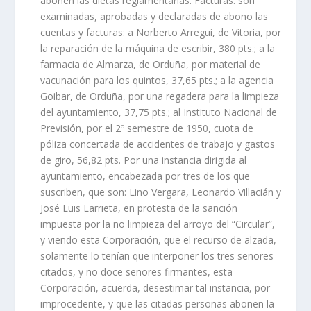
abonen las dietas reglamentarias. Facturas: son
examinadas, aprobadas y declaradas de abono las
cuentas y facturas: a Norberto Arregui, de Vitoria, por
la reparación de la máquina de escribir, 380 pts.; a la
farmacia de Almarza, de Orduña, por material de
vacunación para los quintos, 37,65 pts.; a la agencia
Goibar, de Orduña, por una regadera para la limpieza
del ayuntamiento, 37,75 pts.; al Instituto Nacional de
Previsión, por el 2º semestre de 1950, cuota de
póliza concertada de accidentes de trabajo y gastos
de giro, 56,82 pts. Por una instancia dirigida al
ayuntamiento, encabezada por tres de los que
suscriben, que son: Lino Vergara, Leonardo Villacián y
José Luis Larrieta, en protesta de la sanción
impuesta por la no limpieza del arroyo del “Circular”,
y viendo esta Corporación, que el recurso de alzada,
solamente lo tenían que interponer los tres señores
citados, y no doce señores firmantes, esta
Corporación, acuerda, desestimar tal instancia, por
improcedente, y que las citadas personas abonen la