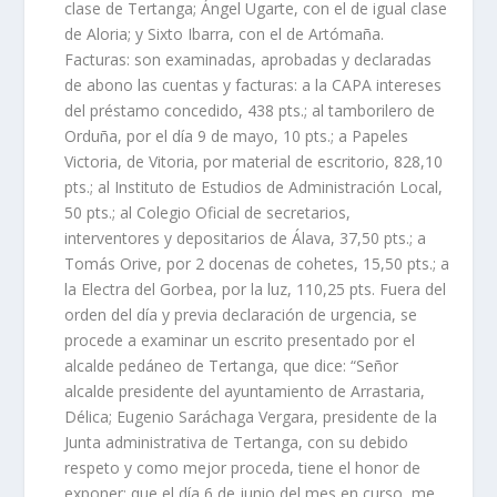
clase de Tertanga; Ángel Ugarte, con el de igual clase
de Aloria; y Sixto Ibarra, con el de Artómaña.
Facturas: son examinadas, aprobadas y declaradas
de abono las cuentas y facturas: a la CAPA intereses
del préstamo concedido, 438 pts.; al tamborilero de
Orduña, por el día 9 de mayo, 10 pts.; a Papeles
Victoria, de Vitoria, por material de escritorio, 828,10
pts.; al Instituto de Estudios de Administración Local,
50 pts.; al Colegio Oficial de secretarios,
interventores y depositarios de Álava, 37,50 pts.; a
Tomás Orive, por 2 docenas de cohetes, 15,50 pts.; a
la Electra del Gorbea, por la luz, 110,25 pts. Fuera del
orden del día y previa declaración de urgencia, se
procede a examinar un escrito presentado por el
alcalde pedáneo de Tertanga, que dice: “Señor
alcalde presidente del ayuntamiento de Arrastaria,
Délica; Eugenio Saráchaga Vergara, presidente de la
Junta administrativa de Tertanga, con su debido
respeto y como mejor proceda, tiene el honor de
exponer: que el día 6 de junio del mes en curso, me