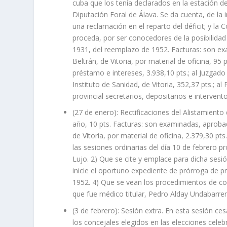
cuba que los tenía declarados en la estación de
Diputación Foral de Álava. Se da cuenta, de la
una reclamación en el reparto del déficit; y la
proceda, por ser conocedores de la posibilidad
1931, del reemplazo de 1952. Facturas: son ex
Beltrán, de Vitoria, por material de oficina, 95
préstamo e intereses, 3.938,10 pts.; al Juzgado 
Instituto de Sanidad, de Vitoria, 352,37 pts.; a
provincial secretarios, depositarios e intervento
(27 de enero): Rectificaciones del Alistamiento
año, 10 pts. Facturas: son examinadas, aprobad
de Vitoria, por material de oficina, 2.379,30 pt
las sesiones ordinarias del día 10 de febrero p
Lujo. 2) Que se cite y emplace para dicha sesi
inicie el oportuno expediente de prórroga de p
1952. 4) Que se vean los procedimientos de cobr
que fue médico titular, Pedro Alday Undabarre
(3 de febrero): Sesión extra. En esta sesión c
los concejales elegidos en las elecciones celeb