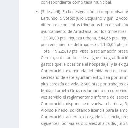
correspondiente como tasa municipal.
(3 de abril): En la designación a compromisari
Lartundo, 5 votos; Julio Uzquiano Viguri, 2 vot
diferentes conceptos tributarios han de satisfa
ayuntamiento de Arrastaria, por los trimestres 2º
13.930,08 pts.; riqueza urbana, 544,66 pts.; riqu
por rendimientos del impuesto, 1.140,05 pts.;
Total, 19.225,18 pts. Vista la reclamación pre
Cerezo, solicitando se le asigne una gratificac
gastos que le ocasiona el hospedaje, y la exigu
Corporación, examinada detenidamente la cuest
secretario de este ayuntamiento, sea por un impo
plus carestía de vida, 2.600 pts.; por trabajos e
Matías Larrieta Ortiz, reclamando un cobro ind
vez servido el reglamentario informe del secret
Corporación, dispone se devuelva a Larrieta, 5
Alonso Pinedo, solicitando licencia para la amp
Corporación, acuerda, otorgarle la licencia, pr
siguientes, por viajes oficiales: al alcalde, Ju