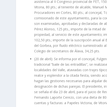
asistencia al II Congreso provincial de FET, 150 p
Vitoria, 80 pts.; al teniente de alcalde, Manue
Procuradores en Cortes, 80 pts.; al concejal, T
comisionado de este ayuntamiento, para la conc
son examinadas, aprobadas y declaradas de abo
Pérez Alonso, 125 pts., importe de la mitad de 
propiedad, al servicio de este ayuntamiento; im
102,50 pts.; importe de la suscripción anual al B
del Gorbea, por fluido eléctrico suministrado a
Colegio de secretarios de Álava, 34,25 pts.
(20 de abril): Se informa por el concejal, Fulgen
tradicional “baile de las entradillas”, se realiz
localidades del Valle, ataviadas con trajes típic
realce y esplendor a la citada fiesta, siendo ac
hagan las gestiones necesarias para alquilar di
designación de dichas parejas. El presidente, 
se señala el día 23 de abril, para el juicio de
Fernando Laporte Cerezo, con una dieta de 80
cuentas y facturas: a Papeles Victoria, de Vitor