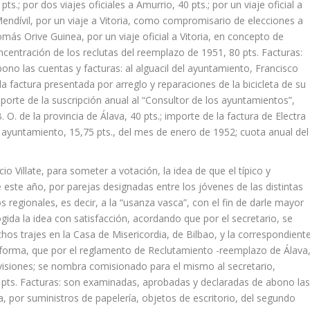
ts.; por dos viajes oficiales a Amurrio, 40 pts.; por un viaje oficial a
l Mendívil, por un viaje a Vitoria, como compromisario de elecciones a
omás Orive Guinea, por un viaje oficial a Vitoria, en concepto de
entración de los reclutas del reemplazo de 1951, 80 pts. Facturas:
no las cuentas y facturas: al alguacil del ayuntamiento, Francisco
la factura presentada por arreglo y reparaciones de la bicicleta de su
porte de la suscripción anual al “Consultor de los ayuntamientos”,
. O. de la provincia de Álava, 40 pts.; importe de la factura de Electra
l ayuntamiento, 15,75 pts., del mes de enero de 1952; cuota anual del
cio Villate, para someter a votación, la idea de que el típico y
ase este año, por parejas designadas entre los jóvenes de las distintas
os regionales, es decir, a la “usanza vasca”, con el fin de darle mayor
ogida la idea con satisfacción, acordando que por el secretario, se
chos trajes en la Casa de Misericordia, de Bilbao, y la correspondient
informa, que por el reglamento de Reclutamiento -reemplazo de Álava
 Revisiones; se nombra comisionado para el mismo al secretario,
 pts. Facturas: son examinadas, aprobadas y declaradas de abono la
ia, por suministros de papelería, objetos de escritorio, del segundo