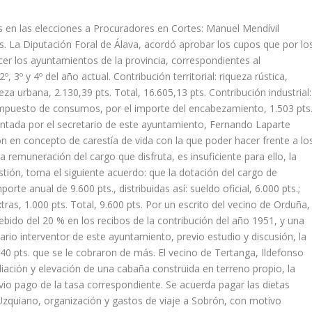
os en las elecciones a Procuradores en Cortes: Manuel Mendívil
os. La Diputación Foral de Álava, acordó aprobar los cupos que por lo
cer los ayuntamientos de la provincia, correspondientes al
, 3º y 4º del año actual. Contribución territorial: riqueza rústica,
eza urbana, 2.130,39 pts. Total, 16.605,13 pts. Contribución industrial:
 impuesto de consumos, por el importe del encabezamiento, 1.503 pts
sentada por el secretario de este ayuntamiento, Fernando Laparte
ión en concepto de carestía de vida con la que poder hacer frente a lo
a remuneración del cargo que disfruta, es insuficiente para ello, la
ión, toma el siguiente acuerdo: que la dotación del cargo de
rte anual de 9.600 pts., distribuidas así: sueldo oficial, 6.000 pts.;
xtras, 1.000 pts. Total, 9.600 pts. Por un escrito del vecino de Orduña,
ebido del 20 % en los recibos de la contribución del año 1951, y una
ario interventor de este ayuntamiento, previo estudio y discusión, la
,40 pts. que se le cobraron de más. El vecino de Tertanga, Ildefonso
liación y elevación de una cabaña construida en terreno propio, la
evio pago de la tasa correspondiente. Se acuerda pagar las dietas
lio Uzquiano, organización y gastos de viaje a Sobrón, con motivo