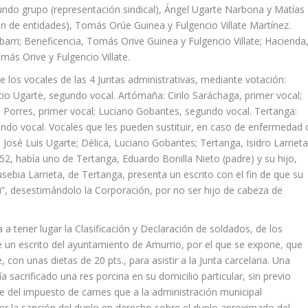
gundo grupo (representación sindical), Ángel Ugarte Narbona y Matías
n de entidades), Tomás Orúe Guinea y Fulgencio Villate Martínez.
íbarri; Beneficencia, Tomás Orive Guinea y Fulgencio Villate; Hacienda
más Orive y Fulgencio Villate.
 los vocales de las 4 Juntas administrativas, mediante votación:
cio Ugarte, segundo vocal. Artómaña: Cirilo Saráchaga, primer vocal;
l Porres, primer vocal; Luciano Gobantes, segundo vocal. Tertanga:
gundo vocal. Vocales que les pueden sustituir, en caso de enfermedad 
José Luis Ugarte; Délica, Luciano Gobantes; Tertanga, Isidro Larrieta
2, había uno de Tertanga, Eduardo Bonilla Nieto (padre) y su hijo,
sebia Larrieta, de Tertanga, presenta un escrito con el fin de que su
ili”, desestimándolo la Corporación, por no ser hijo de cabeza de
 a tener lugar la Clasificación y Declaración de soldados, de los
un escrito del ayuntamiento de Amurrio, por el que se expone, que
con unas dietas de 20 pts., para asistir a la Junta carcelaria. Una
 sacrificado una res porcina en su domicilio particular, sin previo
se del impuesto de carnes que a la administración municipal
er la sanción del duplo en derecho sobre el duplo aproximado del