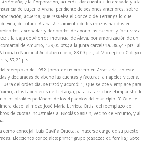
 Artómaña; y la Corporación, acuerda, dar cuenta al interesado y a la
 instancia de Eugenio Arana, pendiente de sesiones anteriores, sobre
 Corporación, acuerda, que resuelva el Concejo de Tertanga lo que
 de vida, del citado Arana. Alistamiento de los mozos nacidos en
aminadas, aprobadas y declaradas de abono las cuentas y facturas: a
 pts.; a la Caja de Ahorros Provincial de Álava, por amortización de un
comarcal de Amurrio, 139,05 pts.; a la Junta carcelaria, 385,47 pts.; al
l Patronato Nacional Antituberculoso, 88.09 pts.; al Montepío o Colegi
res, 37,25 pts.
 del reemplazo de 1952. Jornal de un bracero en Arrastaria, en este
as y declaradas de abono las cuentas y facturas: a Papeles Victoria,
s. Fuera del orden día, se trató y acordó: 1) Que se cite y emplace par
róximo, a los taberneros de Tertanga, para tratar sobre el impuesto d
ón a los alcaldes pedáneos de los 4 pueblos del municipio. 3) Que se
rimera clase, al mozo José María Larrieta Ortiz, del reemplazo de
os de cuotas industriales a: Nicolás Sasiain, vecino de Amurrio, y al
na.
esa como concejal, Luis Gaviña Orueta, al hacerse cargo de su puesto,
radas. Elecciones concejales: primer grupo (cabezas de familia): Sixto