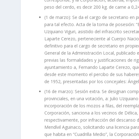
peso del cerdo, es decir 200 kg. de carne a 0,24
(1 de marzo): Se da el cargo de secretario e
para tal efecto. Acta de la toma de posesión: “E
Uzquiano Viguri, asistido del infrascrito secret
Laparte Cerezo, perteneciente al Cuerpo Nacio
definitivo para el cargo de secretario en propi
General de la Administración Local, publicado en 
previas las formalidades y justificaciones de r
ayuntamiento a, Fernando Laparte Cerezo, qui
desde este momento el percibo de sus habere
de 1952, presentadas por los concejales: Áng
(16 de marzo): Sesión extra. Se designan comp
provinciales, en una votación, a: Julio Uzquian
incorporación de los mozos a filas, del reemp
Corporación, sanciona a los vecinos de Délica, 
respectivamente, por infracción del descanso do
Mendívil Aguinaco, solicitando una licencia par
que habita en “Cuadrilla Medio”, la Corporación,