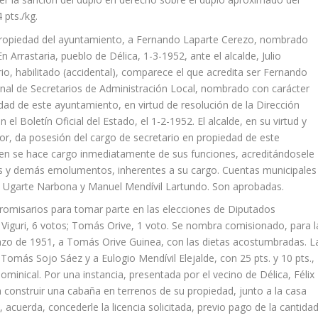
 pts./kg.
n propiedad del ayuntamiento, a Fernando Laparte Cerezo, nombrado
n Arrastaria, pueblo de Délica, 1-3-1952, ante el alcalde, Julio
ario, habilitado (accidental), comparece el que acredita ser Fernando
nal de Secretarios de Administración Local, nombrado con carácter
edad de este ayuntamiento, en virtud de resolución de la Dirección
el Boletín Oficial del Estado, el 1-2-1952. El alcalde, en su virtud y
igor, da posesión del cargo de secretario en propiedad de este
en se hace cargo inmediatamente de sus funciones, acreditándosele
s y demás emolumentos, inherentes a su cargo. Cuentas municipales
el Ugarte Narbona y Manuel Mendívil Lartundo. Son aprobadas.
romisarios para tomar parte en las elecciones de Diputados
o Viguri, 6 votos; Tomás Orive, 1 voto. Se nombra comisionado, para l
lazo de 1951, a Tomás Orive Guinea, con las dietas acostumbradas. L
Tomás Sojo Sáez y a Eulogio Mendívil Elejalde, con 25 pts. y 10 pts.,
minical. Por una instancia, presentada por el vecino de Délica, Félix
a construir una cabaña en terrenos de su propiedad, junto a la casa
 acuerda, concederle la licencia solicitada, previo pago de la cantida