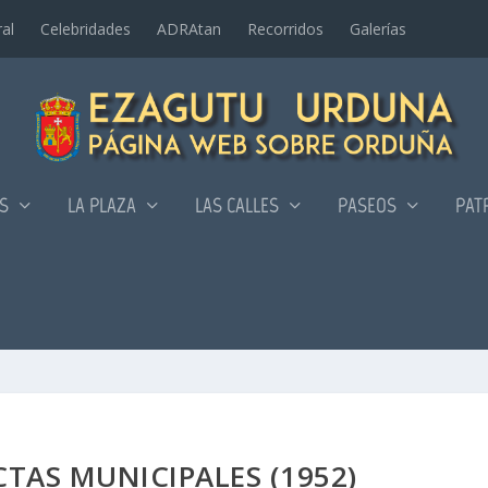
al
Celebridades
ADRAtan
Recorridos
Galerí­as
AS
LA PLAZA
LAS CALLES
PASEOS
PAT
TAS MUNICIPALES (1952)