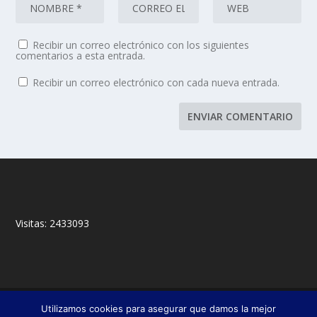
Recibir un correo electrónico con los siguientes
comentarios a esta entrada.
Recibir un correo electrónico con cada nueva entrada.
Visitas:
2433093
© 2018,
&
Francisco Javier Fernández Chento
Mitxel
Utilizamos cookies para asegurar que damos la mejor