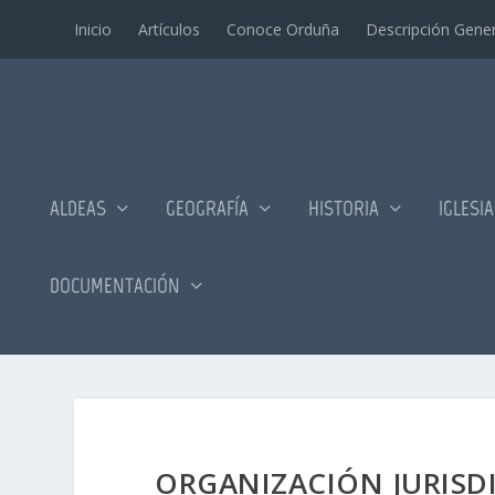
Inicio
Artí­culos
Conoce Orduña
Descripción Gener
ALDEAS
GEOGRAFÍA
HISTORIA
IGLESI
DOCUMENTACIÓN
ORGANIZACIÓN JURISDI