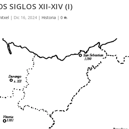
S SIGLOS XII-XIV (I)
itxel
|
Dic 16, 2024
|
Historia
|
0