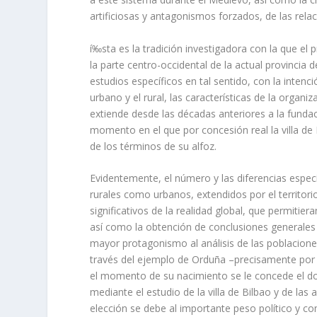
artificiosas y antagonis­mos forzados, de las re
í‰sta es la tradición investigadora con la que el 
la parte centro-occidental de la actual provin­ci
estudios especí­ficos en tal sentido, con la intenc
urbano y el rural, las caracterí­sticas de la organ
extiende desde las déca­das anteriores a la fundaci
momento en el que por concesión real la villa de
de los términos de su alfoz.
Evidentemente, el número y las diferencias especí
rurales como urbanos, extendidos por el territo­ri
significativos de la rea­lidad global, que permit
así­ como la obtención de conclusiones generales
mayor protagonismo al análisis de las poblaciones 
través del ejemplo de Orduña –precisamente por se
el momento de su nacimiento se le concede el do
mediante el estudio de la villa de Bilbao y de las a
elección se debe al importante peso polí­tico y co