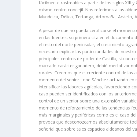
fácilmente rastreables a partir de los siglos XIII 
mismo centro
concejil.
Nos refe­rimos a las alde
Mundeica, Délica, Tertanga, Artomaña, Arvieto, Al
A pesar de que no pueda certificarse el momento 
en las fuentes, su primera cita en el documento 
el resto del norte peninsular, el crecimiento agra
necesario explicar las particularidades de nuestro
principales centros de poder de Castilla, situa­
marcado carácter ganadero, debió mediatizar not
rurales. Creemos que el creciente control de las a
momento del
senior
Lope Sánchez actuando en nu
intensificar las labores agrí­colas, favoreciendo 
caso pueden ser identificados con los anteriormen
control de un
senior
sobre una exten­sión variabl
momento de reforzamiento de las tendencias feuda
más marginales
y periféricas
como es el caso del
provoca que desconozcamos absoluta­mente todo de 
señorial que sobre tales espacios aldeanos del val