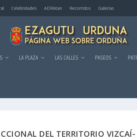
al
Celebridades
ADRAtan
Recorridos
Galerí­as
AS
LA PLAZA
LAS CALLES
PASEOS
PAT
CCIONAL DEL TERRITORIO VIZCAÍ­