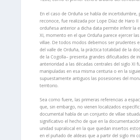
En el caso de Orduña se habla de incertidumbre, po
reconoce, fue realizada por Lope Dí­az de Haro I
orduñesa anterior a dicha data permite inferir la 
XI, momento en el que Orduña parece ejercer las 
villae.
De todos modos debemos ser prudentes en la
del valle de Orduña, la práctica totalidad de la 
de la Cogolla– presenta grandes dificultades de i
anterioridad a las décadas centrales del siglo XI
manipuladas en esa misma centuria o en la siguien
supuestamente antiguos las posesiones del monas
territorio.
Sea como fuere, las primeras referencias a espaci
que, sin embargo, no vienen localizados especí­fic
documental habla de un conjunto de
villae
situad
significativo el hecho de que en la documentación
unidad supralocal en la que quedan insertos esto
en el puñado de aldeas que a partir del siglo m