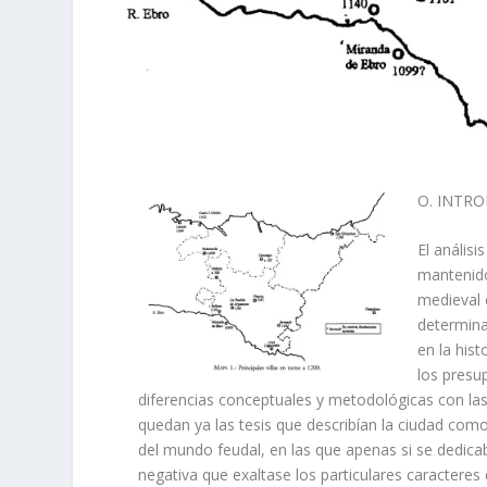
O. INTR
El anális
mantenido
medieval 
determina
en la hist
los presu
diferencias conceptuales y metodológicas con las
quedan ya las tesis que describí­an la ciudad com
del mundo feudal, en las que apenas si se dedica
negativa que exaltase los particulares caracte­re