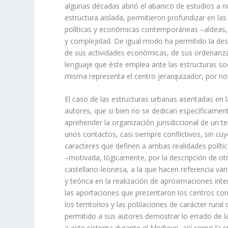
algunas déca­das abrió el abanico de estudios a n
estructura aislada, permitieron profundizar en la
polí­ticas y económicas contemporáneas –aldeas, se
y com­plejidad. De igual modo ha permitido la des
de sus actividades económicas, de sus ordenanzas
lenguaje que éste emplea ante las estructuras socia
misma representa el centro jerarquizador, por n
El caso de las estructuras urbanas asentadas en l
autores, que si bien no se dedican especí­ficame
aprehender la organización jurisdiccional de un ter
unos contactos, casi siempre conflictivos, sin cuy
caracteres que definen a ambas realida­des polí­t
–moti­vada, lógicamente, por la descripción de o
castellano-leonesa, a la que hacen referencia va
y teórica en la realización de aproximaciones in
las aportaciones que presentaron los centros conc
los territorios y las poblaciones de carácter rura
permi­tido a sus autores demostrar lo errado de la
a este sistema durante el Medievo, así­ como la 