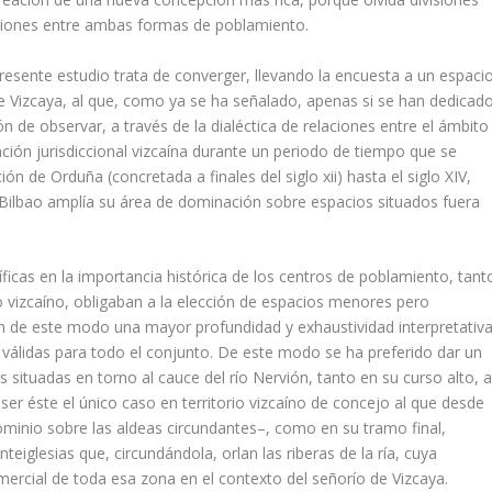
laciones entre ambas formas de poblamiento.
presente estudio trata de conver­ger, llevando la encuesta a un espacio
a de Vizcaya, al que, como ya se ha señalado, apenas si se han dedicad
ión de observar, a través de la dialéctica de relaciones entre el ámbito
ización jurisdiccional vizcaí­na durante un periodo de tiempo que se
ón de Orduña (concretada a finales del siglo xii) hasta el siglo XIV,
 Bilbao amplí­a su área de dominación sobre espacios situados fuera
­ficas en la importancia histórica de los centros de poblamiento, tant
o vizcaí­no, obligaban a la elección de espacios menores pero
ieran de este modo una mayor profundidad y exhaustividad interpretativ
 válidas para todo el conjunto. De este modo se ha preferido dar un
situadas en torno al cauce del rí­o Nervión, tanto en su curso alto, 
r éste el único caso en territorio vizcaí­no de concejo al que desde
minio sobre las aldeas circundantes–, como en su tramo final,
nteiglesias que, circundándola, orlan las riberas de la rí­a, cuya
mercial de toda esa zona en el con­texto del señorí­o de Vizcaya.