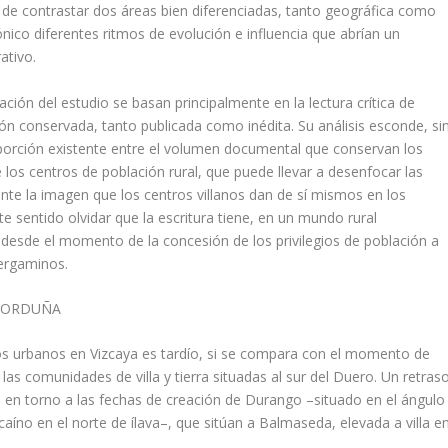
d de contrastar dos áreas bien diferenciadas, tanto geográfica como
nico diferentes ritmos de evolución e influencia que abrí­an un
ativo.
ación del estudio se basan prin­cipalmente en la lectura crí­tica de
ión conservada, tanto publicada como inédita. Su análisis esconde, si
oporción existente entre el volumen documental que conservan los
 los centros de población rural, que puede llevar a desenfocar las
ante la imagen que los centros villanos dan de sí­ mismos en los
e sentido olvidar que la escritura tiene, en un mundo rural
 desde el momento de la concesión de los privilegios de población a
pergaminos.
DE ORDUÑA
os urbanos en Vizcaya es tar­dí­o, si se compara con el momento de
 las comunidades de villa y tierra situadas al sur del Duero. Un retras
en torno a las fechas de creación de Duran­go –situado en el ángulo
aí­no en el norte de ílava–, que sitúan a Balmaseda, elevada a villa e
.