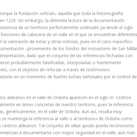
rque la fundación «oficial», aquella que toda la historiografí­a
I en 1229. Sin embargo, la detenida lectura de la documentación
existencia de un territorio perfectamente ordenado ya desde el siglo
funciones de cabece­ra de un valle en el que se encuentran diferente
 valoración de estas y otras noticias, pues en el caso especí­fico
documentación –proveniente de los fon­dos del monasterio de San Millá
nterpretación, dado que el conjunto de las referencias fechadas con
 fueron probablemente falsificadas, interpoladas o fuertemente
te, con el objetivo de reforzar a través de testimonios
terio en un momento de fuertes luchas señoriales por el control de
os aldeanos en el valle de Ordu­ña aparecen en el siglo XI. Centros
a­mente en áreas concretas de nuestro territorio, pues la referencia
as, genéricamente, en el valle de Orduña. Aun así­, resulta muy
 se mantenga la referencia al valle o al
territorio»
de Orduña como
s centros aldeanos. Tal conjunto de
villae
quizás pueda reconocerse
i comienzan a documentarse con mayor seguridad en el valle, aún más