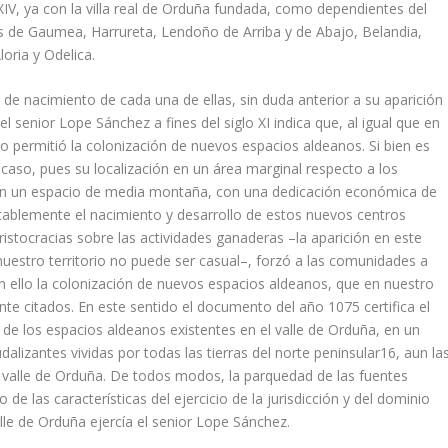
y XIV, ya con la villa real de Orduña fundada, como dependientes del
as de Gaumea, Harrureta, Lendoño de Arriba y de Abajo, Belan­dia,
oria y Odelica.
de nacimiento de cada una de ellas, sin duda anterior a su aparición
del
senior
Lope Sánchez a fines del siglo XI indica que, al igual que en
rio permitió la colonización de nuevos espacios aldea­nos. Si bien es
 caso, pues su localiza­ción en un área marginal respecto a los
da en un espacio de media montaña, con una dedicación económica de
ablemente el nacimiento y desarrollo de estos nuevos centros
ristocracias sobre las actividades ganaderas –la aparición en este
estro territorio no puede ser casual–, forzó a las comunidades a
con ello la colonización de nuevos espacios aldeanos, que en nuestro
te citados. En este sentido el documento del año 1075 certifica el
e de los espacios aldeanos existentes en el valle de Orduña, en un
lizantes vividas por todas las tierras del norte peninsular
16
, aun la
 valle de Orduña. De todos modos, la parquedad de las fuentes
las caracterí­sticas del ejercicio de la jurisdicción y del dominio
le de Orduña ejercí­a el
senior
Lope Sánchez.