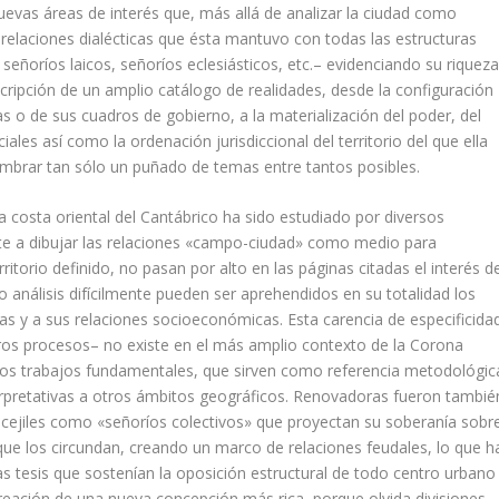
uevas áreas de interés que, más allá de analizar la ciudad como
s relaciones dialécticas que ésta mantuvo con todas las estructuras
ñorí­os laicos, señorí­os eclesiásticos, etc.– evidenciando su riquez
cripción de un amplio catálogo de reali­dades, desde la configuración
 o de sus cuadros de gobierno, a la materialización del poder, del
les así­ como la ordenación jurisdiccional del territorio del que ella
ombrar tan sólo un puñado de temas entre tantos posibles.
a costa oriental del Cantábrico ha sido estudiado por diversos
nte a dibujar las relaciones «campo-ciudad» como medio para
ritorio definido, no pasan por alto en las páginas citadas el interés d
o análisis difí­cilmente pueden ser aprehendidos en su totalidad los
icas y a sus relaciones socioeconómicas. Esta carencia de especificida
tros procesos– no existe en el más amplio contexto de la Corona
rios trabajos fundamentales, que sirven como referencia metodológic
terpretativas a otros ámbitos geográficos. Renovadoras fueron tambié
ejiles como «señorí­os colec­tivos» que proyectan su soberaní­a sobr
l que los circundan, creando un marco de relaciones feudales, lo que h
s tesis que sostení­an la oposición estruc­tural de todo centro urbano
creación de una nueva concepción más rica, porque olvida divisiones