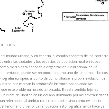
ODUCCIÓN
is del mundo urbano, y en especial el estudio concreto de los contacto
s entre las ciudades y los espacios de población rural en época
como medio para conocer la organización jurisdiccional de un
do territo­rio, puede ser reconocido como uno de los temas clásicos
oriografí­a euro­pea, al punto de comprobarse la propia evolución de
puestos que marcan la producción histórica observando las
 que este problema ha sido afrontado. En este sentido lejanas
o un islote de libertad en un océano dominado por las arbi­trariedades
ban referencias al ámbito rural circundante, sino como evidencia
s del fenómeno urbano. La renovación historiográfica vivida hace ya