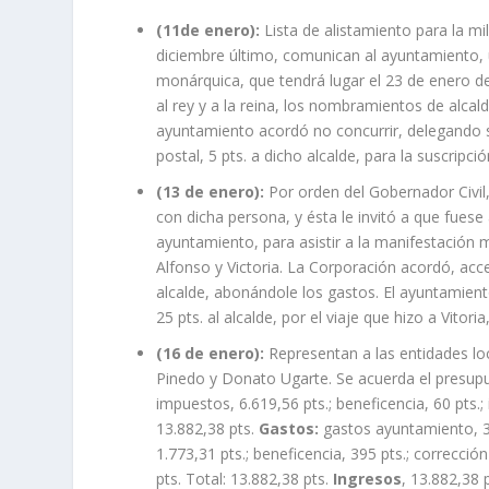
(11de enero):
Lista de alistamiento para la mi
diciembre último, comunican al ayuntamiento, 
monárquica, que tendrá lugar el 23 de enero del
al rey y a la reina, los nombramientos de alcal
ayuntamiento acordó no concurrir, delegando su
postal, 5 pts. a dicho alcalde, para la suscripció
(13 de enero):
Por orden del Gobernador Civil, 
con dicha persona, y ésta le invitó a que fues
ayuntamiento, para asistir a la manifestación 
Alfonso y Victoria. La Corporación acordó, acce
alcalde, abonándole los gastos. El ayuntamien
25 pts. al alcalde, por el viaje que hizo a Vitoria,
(16 de enero):
Representan a las entidades lo
Pinedo y Donato Ugarte. Se acuerda el presupu
impuestos, 6.619,56 pts.; beneficencia, 60 pts.; 
13.882,38 pts.
Gastos:
gastos ayuntamiento, 3.75
1.773,31 pts.; beneficencia, 395 pts.; corrección
pts. Total: 13.882,38 pts.
Ingresos
, 13.882,38 