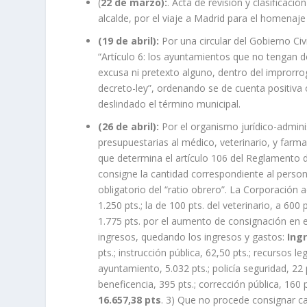
(
22 de marzo):
. Acta de revisión y clasificaci
alcalde, por el viaje a Madrid para el homenaje
(19 de abril):
Por una circular del Gobierno Civi
“Artículo 6: los ayuntamientos que no tengan 
excusa ni pretexto alguno, dentro del improrrog
decreto-ley”, ordenando se de cuenta positiva 
deslindado el término municipal.
(26 de abril):
Por el organismo jurídico-admini
presupuestarias al médico, veterinario, y farm
que determina el artículo 106 del Reglamento d
consigne la cantidad correspondiente al perso
obligatorio del “ratio obrero”. La Corporación 
1.250 pts.; la de 100 pts. del veterinario, a 600 
1.775 pts. por el aumento de consignación en 
ingresos, quedando los ingresos y gastos:
Ing
pts.; instrucción pública, 62,50 pts.; recursos le
ayuntamiento, 5.032 pts.; policía seguridad, 22 pt
beneficencia, 395 pts.; corrección pública, 160 p
16.657,38 pts
. 3) Que no procede consignar can