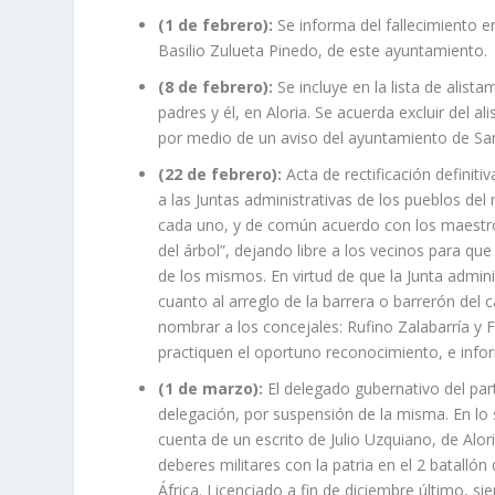
(1 de febrero):
Se informa del fallecimiento e
Basilio Zulueta Pinedo, de este ayuntamiento.
(8 de febrero):
Se incluye en la lista de alist
padres y él, en Aloria. Se acuerda excluir del 
por medio de un aviso del ayuntamiento de San 
(22 de febrero):
Acta de rectificación definiti
a las Juntas administrativas de los pueblos del
cada uno, y de común acuerdo con los maestros 
del árbol”, dejando libre a los vecinos para que 
de los mismos. En virtud de que la Junta admin
cuanto al arreglo de la barrera o barrerón de
nombrar a los concejales: Rufino Zalabarría y F
practiquen el oportuno reconocimiento, e info
(1 de marzo):
El delegado gubernativo del part
delegación, por suspensión de la misma. En lo 
cuenta de un escrito de Julio Uzquiano, de Alo
deberes militares con la patria en el 2 batallón
África. Licenciado a fin de diciembre último, s