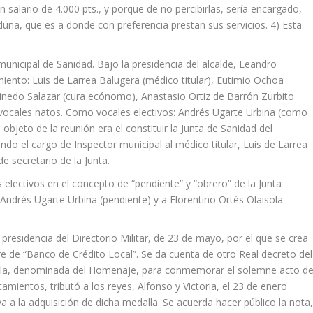
 salario de 4.000 pts., y porque de no percibirlas, sería encargado,
uña, que es a donde con preferencia prestan sus servicios. 4) Esta
municipal de Sanidad. Bajo la presidencia del alcalde, Leandro
iento: Luis de Larrea Balugera (médico titular), Eutimio Ochoa
Pinedo Salazar (cura ecónomo), Anastasio Ortiz de Barrón Zurbito
, vocales natos. Como vocales electivos: Andrés Ugarte Urbina (como
 objeto de la reunión era el constituir la Junta de Sanidad del
do el cargo de Inspector municipal al médico titular, Luis de Larrea
 secretario de la Junta.
 electivos en el concepto de “pendiente” y “obrero” de la Junta
Andrés Ugarte Urbina (pendiente) y a Florentino Ortés Olaisola
residencia del Directorio Militar, de 23 de mayo, por el que se crea
e de “Banco de Crédito Local”. Se da cuenta de otro Real decreto del
dalla, denominada del Homenaje, para conmemorar el solemne acto de
ientos, tributó a los reyes, Alfonso y Victoria, el 23 de enero
tiva a la adquisición de dicha medalla. Se acuerda hacer público la nota