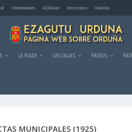
al
Celebridades
ADRAtan
Recorridos
Galerí­as
AS
LA PLAZA
LAS CALLES
PASEOS
PAT
TAS MUNICIPALES (1925)