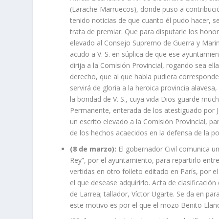
(Larache-Marruecos), donde puso a contribución
tenido noticias de que cuanto él pudo hacer, se
trata de premiar. Que para disputarle los hono
elevado al Consejo Supremo de Guerra y Marin
acudo a V. S. en súplica de que ese ayuntamie
dirija a la Comisión Provincial, rogando sea el
derecho, que al que habla pudiera corresponder
servirá de gloria a la heroica provincia alavesa,
la bondad de V. S., cuya vida Dios guarde mucho
Permanente, enterada de los atestiguado por Ju
un escrito elevado a la Comisión Provincial, pa
de los hechos acaecidos en la defensa de la p
(8 de marzo):
El gobernador Civil comunica un
Rey”, por el ayuntamiento, para repartirlo entre
vertidas en otro folleto editado en París, por e
el que desease adquirirlo. Acta de clasificación
de Larrea; tallador, Víctor Ugarte. Se da en p
este motivo es por el que el mozo Benito Llano