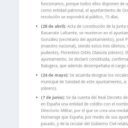
funcionarios, porque todos ellos disponen de un
como entidad patronal, el ayuntamiento de Ord
resolución se expondrá al público, 15 días.
(28 de abril):
Acta de constitución de la Junta 
Basarrate Lafuente, se reunieron en el ayuntam
González (secretario del ayuntamiento), José 
(maestro nacional), siendo estos tres últimos
pudiente), Florentino Ortés Olaisola (obrero). El
ayuntamiento. Se declaró constituida, confirman
Balugera, que además desempeñaba el cargo de
(24 de mayo):
Se acuerda designar los vocales
municipal de Sanidad de este ayuntamiento, a: 
(obrero).
(7 de junio):
Se da cuenta del Real Decreto de p
en España una entidad de crédito con el nombr
Directorio Militar, por el que se crea una me
Homenaje que España, por medio de sus ayuntam
pasado, y de la circular del Gobierno Civil rela