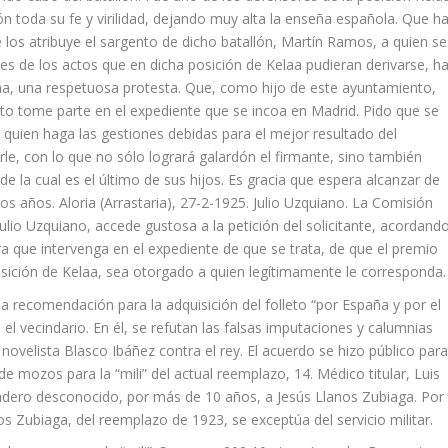
 toda su fe y virilidad, dejando muy alta la enseña española. Que h
 los atribuye el sargento de dicho batallón, Martín Ramos, a quien se
res de los actos que en dicha posición de Kelaa pudieran derivarse, h
a, una respetuosa protesta. Que, como hijo de este ayuntamiento,
nto tome parte en el expediente que se incoa en Madrid. Pido que se
la quien haga las gestiones debidas para el mejor resultado del
le, con lo que no sólo logrará galardón el firmante, sino también
 de la cual es el último de sus hijos. Es gracia que espera alcanzar de
s años. Aloria (Arrastaria), 27-2-1925. Julio Uzquiano. La Comisión
lio Uzquiano, accede gustosa a la petición del solicitante, acordand
ra que intervenga en el expediente de que se trata, de que el premio
osición de Kelaa, sea otorgado a quien legítimamente le corresponda.
a recomendación para la adquisición del folleto “por España y por el
 el vecindario. En él, se refutan las falsas imputaciones y calumnias
l novelista Blasco Ibáñez contra el rey. El acuerdo se hizo público par
 de mozos para la “mili” del actual reemplazo, 14. Médico titular, Luis
aradero desconocido, por más de 10 años, a Jesús Llanos Zubiaga. Por
s Zubiaga, del reemplazo de 1923, se exceptúa del servicio militar.