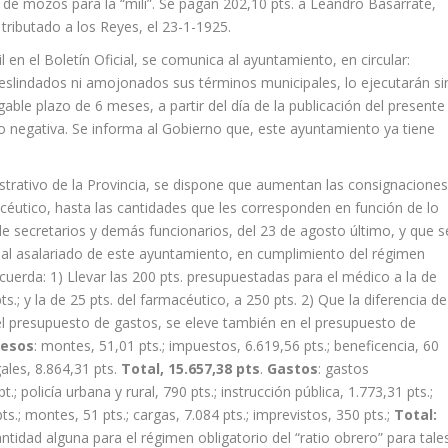
ón de mozos para la “mili”. Se pagan 202,10 pts. a Leandro Basarrate,
 tributado a los Reyes, el 23-1-1925.
l en el Boletín Oficial, se comunica al ayuntamiento, en circular:
deslindados ni amojonados sus términos municipales, lo ejecutarán si
able plazo de 6 meses, a partir del día de la publicación del presente
o negativa. Se informa al Gobierno que, este ayuntamiento ya tiene
strativo de la Provincia, se dispone que aumentan las consignacione
acéutico, hasta las cantidades que les corresponden en función de lo
e secretarios y demás funcionarios, del 23 de agosto último, y que s
nal asalariado de este ayuntamiento, en cumplimiento del régimen
acuerda: 1) Llevar las 200 pts. presupuestadas para el médico a la de
pts.; y la de 25 pts. del farmacéutico, a 250 pts. 2) Que la diferencia de
el presupuesto de gastos, se eleve también en el presupuesto de
resos
: montes, 51,01 pts.; impuestos, 6.619,56 pts.; beneficencia, 60
gales, 8.864,31 pts.
Total, 15.657,38 pts
.
Gastos
: gastos
.; policía urbana y rural, 790 pts.; instrucción pública, 1.773,31 pts.;
ts.; montes, 51 pts.; cargas, 7.084 pts.; imprevistos, 350 pts.;
Total:
tidad alguna para el régimen obligatorio del “ratio obrero” para tale