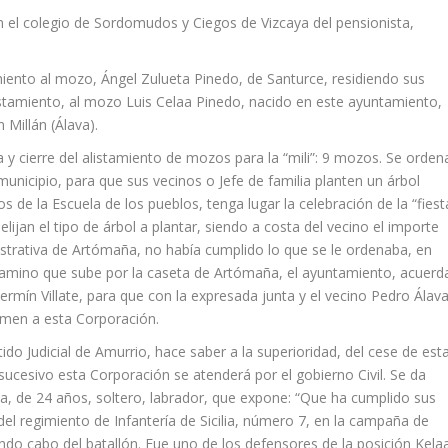
n el colegio de Sordomudos y Ciegos de Vizcaya del pensionista,
amiento al mozo, Ángel Zulueta Pinedo, de Santurce, residiendo sus
alistamiento, al mozo Luis Celaa Pinedo, nacido en este ayuntamiento,
Millán (Álava).
va y cierre del alistamiento de mozos para la “mili”: 9 mozos. Se orden
 municipio, para que sus vecinos o Jefe de familia planten un árbol
de la Escuela de los pueblos, tenga lugar la celebración de la “fiest
elijan el tipo de árbol a plantar, siendo a costa del vecino el importe
istrativa de Artómaña, no había cumplido lo que se le ordenaba, en
l camino que sube por la caseta de Artómaña, el ayuntamiento, acuerd
ermín Villate, para que con la expresada junta y el vecino Pedro Álava
rmen a esta Corporación.
ido Judicial de Amurrio, hace saber a la superioridad, del cese de est
sucesivo esta Corporación se atenderá por el gobierno Civil. Se da
ria, de 24 años, soltero, labrador, que expone: “Que ha cumplido sus
 del regimiento de Infantería de Sicilia, número 7, en la campaña de
iendo cabo del batallón. Fue uno de los defensores de la posición Kela