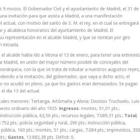
li: 9 mozos. El Gobernador Civil y el ayuntamiento de Madrid, el 31 de
una invitación para que asista a Madrid, a una manifestación
 actual, con motivo del santo de S. M. el rey, en el cual se entregará
de y alcaldesa honorarios del ayuntamiento de Madrid. El
 representación en el alcalde Madrid, y que se remitan por giro
n iniciada.
el alcalde había ido a Vitoria el 13 de enero, para tener una entrevist
e a Madrid, en unión del mayor número posible de concejales del
monárquica, con la que se trata de tributar a nuestros augustos reyes
diendo a la invitación, del gobernador, que vaya a dicho acto, el
to no acudió en pleno, ya que los gastos eran demasiados. Se pagan
 el día 13 del actual.
cales menores: Tertanga, Artómaña y Aloria: Dionisio Truchuelo, Luis
esto ordinario del año 1925.
Ingresos
: montes, 51,01 pts.;
instrucción pública, 62,50 pts.; recursos legales, 7.089,31 pts.;
Total
,
2 pts.; policía seguridad y rural, 290 pts.; instrucción pública,
 pública, 160 pts.; montes, 51 pts.; cargas, 7.084 pts.; imprevistos, 35
pts.;
Gastos
, 13.882,38 pts. Déficit: 0.