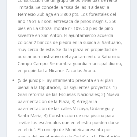
construcción de un grupo de 60 viviendas de renta
limitada. Se concede la “sisa de las 4 aldeas” a
Nemesio Zubiaga en 3.800 pts. Los forestales del
año 1961-62 son: entresaca de pinos insignis, 350
pies en La Choza; monte nº 109, 50 pies de pino
silvestre en San Antón. El ayuntamiento acuerda
colocar 2 bancos de piedra en la subida al Santuario,
muy cerca de este. Se da la plaza en propiedad de
auxiliar administrativo del ayuntamiento a Saturnino
Campo Campo. Se nombra guardia municipal diurno,
en propiedad a Nicanor Zacarías Arana.
(5 de junio): El ayuntamiento presenta en el plan
bienal a la Diputación, los siguientes proyectos: 1)
Gran reforma de las Escuelas Nacionales; 2) Nueva
pavimentación de la Plaza; 3) Arreglar la
pavimentación de las calles Vizcaya, Urdanegui y
Santa María; 4) Construcción de una piscina para
“evitar los escándalos que en el estío pueden darse
en el río”. El concejo de Mendeica presenta por
medio del ayuntamiento de Orduña, a la Diputación,