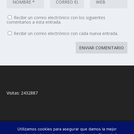
Recibir un correo electrónico con los siguientes
comentarios a esta entrada.
Recibir un correo electrónico con cada nueva entrada.
Visitas:
2432887
© 2018,
&
Francisco Javier Fernández Chento
Mitxel
Utilizamos cookies para asegurar que damos la mejor