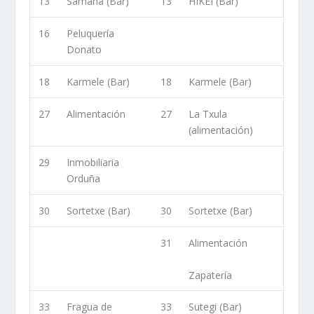
13
Samana (Bar)
13
HIKEI (Bar)
16
Peluquería
Donato
18
Karmele (Bar)
18
Karmele (Bar)
27
Alimentación
27
La Txula
(alimentación)
29
Inmobiliaria
Orduña
30
Sortetxe (Bar)
30
Sortetxe (Bar)
31
Alimentación
Zapatería
33
Fragua de
33
Sutegi (Bar)