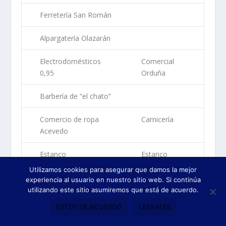
Ferretería San Román
Alpargatería Olazarán
Electrodomésticos
Comercial
0,95
Orduña
Barbería de “el chato”
Comercio de ropa
Carnicería
Acevedo
Estanco
Estanco
Utilizamos cookies para asegurar que damos la mejor
experiencia al usuario en nuestro sitio web. Si continúa
utilizando este sitio asumiremos que está de acuerdo.
PLAZA ENTRE SANTA MARÍA y ZAHARRA
ESTOY DE ACUERDO
LEER MÁS
Anteriormente
2025