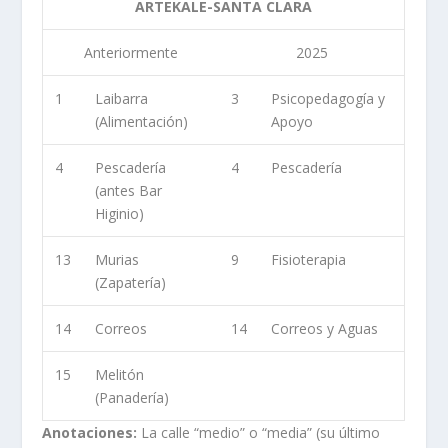
ARTEKALE-SANTA CLARA
Anteriormente
2025
1
Laibarra
3
Psicopedagogía y
(Alimentación)
Apoyo
4
Pescadería
4
Pescadería
(antes Bar
Higinio)
13
Murias
9
Fisioterapia
(Zapatería)
14
Correos
14
Correos y Aguas
15
Melitón
(Panadería)
Anotaciones:
La calle “medio” o “media” (su último