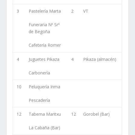
3
Pastelería Marta
2
VT
Funeraria Nª Srª
de Begoña
Cafetería Romer
4
Juguetes Pikaza
4
Pikaza (almacén)
Carbonería
10
Peluquería Inma
Pescadería
12
Taberna Maritxu
12
Gorobel (Bar)
La Cabaña (Bar)