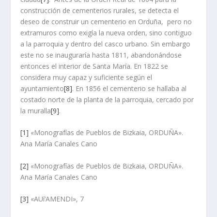
construcción de cementerios rurales, se detecta el
deseo de construir un cementerio en Orduña, pero no
extramuros como exigí­a la nueva orden, sino contiguo
a la parroquia y dentro del casco urbano. Sin embargo
este no se inaugurarí­a hasta 1811, abandonándose
entonces el interior de Santa Marí­a. En 1822 se
considera muy capaz y suficiente según el
ayuntamiento
[8]
. En 1856 el cementerio se hallaba al
costado norte de la planta de la parroquia, cercado por
la muralla
[9]
.
[1]
«Monografí­as de Pueblos de Bizkaia, ORDUÑA».
Ana Marí­a Canales Cano
[2]
«Monografí­as de Pueblos de Bizkaia, ORDUÑA».
Ana Marí­a Canales Cano
[3]
«AUí‘AMENDI», 7