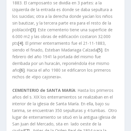
1883. El camposanto se dividí­a en 3 partes: a la
izquierda de la entrada es donde se daba sepultura a
los suicidas; otra a la derecha donde yací­an los niños
sin bautizar, y la tercera parte era para el resto de la
población
[3]
. Este cementerio tiene una superficie de
6.000 m2 y las obras de edificación costaron 32.000
pts
[4]
. El primer enterramiento fue el 21-11-1883,
siendo el finado, Esteban Madariaga Calzada
[5]
. En
febrero del año 1941 la portada del mismo fue
derribada por un huracán, reponiéndola ése mismo
año
[6]
. Hacia el año 1980 se edificaron los primeros
nichos de «tipo cajonera».
CEMENTERIO de SANTA MARíA
: Hasta los primeros
años del s. XIX los enterramientos se realizaban en el
interior de la iglesia de Santa Marí­a. En ella, bajo su
tarima, se encuentran 350 sepulturas y 4 tumbas. Otro
lugar de enterramiento se situó en la antigua iglesia de
San Juan del Mercado, sita en lado oeste de la
ciudad
[7]
. Antes de la Orden Real de 1804 para la