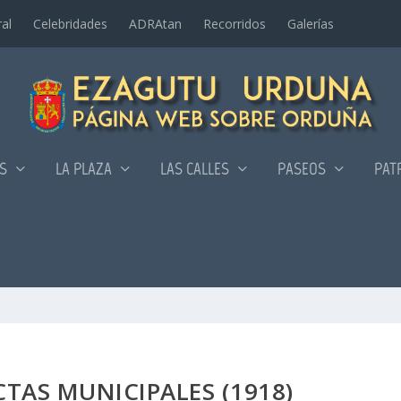
al
Celebridades
ADRAtan
Recorridos
Galerí­as
AS
LA PLAZA
LAS CALLES
PASEOS
PAT
TAS MUNICIPALES (1918)