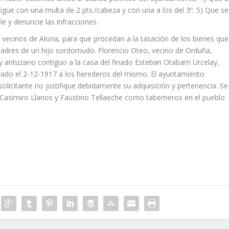
stigue con una multa de 2 pts./cabeza y con una a los del 3º. 5) Que se
le y denuncie las infracciones.
ecinos de Aloria, para que procedan a la tasación de los bienes que
padres de un hijo sordomudo. Florencio Oteo, vecino de Orduña,
ar y antuzano contiguo a la casa del finado Esteban Otabarri Urcelay,
rado el 2-12-1917 a los herederos del mismo. El ayuntamiento
 solicitante no justifique debidamente su adquisición y pertenencia. Se
a Casimiro Llanos y Faustino Tellaeche como taberneros en el pueblo