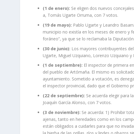
(1 de enero):
Se eligen dos nuevos concejales:
a, Tomás Ugarte Orruma, con 7 votos.
(19 de mayo):
Pablo Ugarte y Leandro Basarrate
municipio no existía en los meses de enero y f
foráneo”, ya que se lo reclamaba la Diputación
(30 de junio):
Los mayores contribuyentes del 
Ugarte, Miguel Uzquiano, Lorenzo Uzquiano y 
(1 de septiembre):
El inspector de primera en
del pueblo de Artómaña. El mismo es solicitado
ayuntamiento. Sometido a votación, es denegado
el inspector provincial, dado que el Gobierno p
(22 de septiembre):
Se acuerda elegir para l
Joaquín García Alonso, con 7 votos.
(3 de noviembre):
Se acuerda: 1) Prohibir to
ajenas, tanto en heredades como en los campo
están obligados a cuidarles para que no invada
la hierba de las orillas, ríos y lindes o ribazo