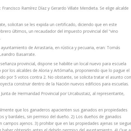
 Francisco Ramírez Díaz y Gerardo Villate Mendieta. Se elige alcalde
, solicitan se les expida un certificado, diciendo que en este
ebrero últimos, un recaudador del impuesto provincial del “vino
.
ayuntamiento de Arrastaria, en rústica y pecuaria, eran: Tomás
Leandro Basarrate.
señanza provincial, dispone se habilite un local nuevo para escuela
 por los alcaldes de Aloria y Artómaña, proponiendo que lo pague el
 por 5 votos contra 2. No obstante, se solicita tratar el asunto co
royecta construir dentro de la Nación nuevos edificios para escuelas.
a Junta de Hermandad Provincial por Urcabustaiz, al representante,
talmente que los ganaderos apacienten sus ganados en propiedades
s y bardales, sin permiso del dueño. 2) Los dueños de ganados
n campos ajenos. 3) prohibir que en las propiedades ajenas se siegu
s sin haber obtenido antes el debido permiso del ayuntamiento. 4) Que a