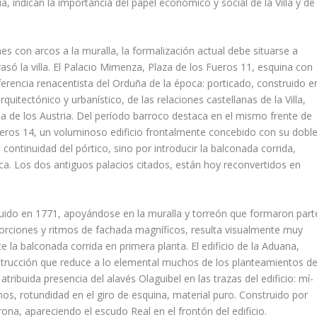
, indican la importancia del papel económico y social de la Villa y de
 con arcos a la muralla, la formalización actual debe situarse a
asó la villa. El Palacio Mimenza, Plaza de los Fueros 11, esquina con
ferencia renacentista del Orduña de la época: porticado, construido e
rquitectónico y urbaní­stico, de las relaciones castellanas de la Villa,
a de los Austria. Del perí­odo barroco destaca en el mismo frente de
 Fueros 14, un voluminoso edificio frontalmente concebido con su dobl
 continuidad del pórtico, sino por introducir la balconada corrida,
ca. Los dos antiguos palacios citados, están hoy reconvertidos en
truido en 1771, apoyándose en la muralla y torreón que formaron part
porciones y ritmos de fachada magní­ficos, resulta visualmente muy
te la balconada corrida en primera planta. El edificio de la Aduana,
strucción que reduce a lo elemental muchos de los planteamientos de
atribuida presencia del alavés Olaguibel en las trazas del edificio: mí­
s, rotundidad en el giro de esquina, material puro. Construido por
na, apareciendo el escudo Real en el frontón del edificio.