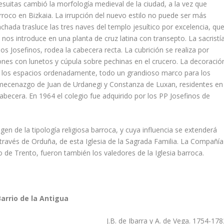
 jesuitas cambió la morfologí­a medieval de la ciudad, a la vez que
rroco en Bizkaia. La irrupción del nuevo estilo no puede ser más
achada trasluce las tres naves del templo jesuí­tico por excelencia, qu
, nos introduce en una planta de cruz latina con transepto. La sacristí­
los Josefinos, rodea la cabecera recta. La cubrición se realiza por
nes con lunetos y cúpula sobre pechinas en el crucero. La decoració
n los espacios ordenadamente, todo un grandioso marco para los
 mecenazgo de Juan de Urdanegi y Constanza de Luxan, residentes en
cabecera. En 1964 el colegio fue adquirido por los PP Josefinos de
en de la tipologí­a religiosa barroca, y cuya influencia se extenderá
 a través de Orduña, de esta Iglesia de la Sagrada Familia. La Compañí­a
io de Trento, fueron también los valedores de la Iglesia barroca.
arrio de la Antigua
J.B. de Ibarra y A. de Vega. 1754-17