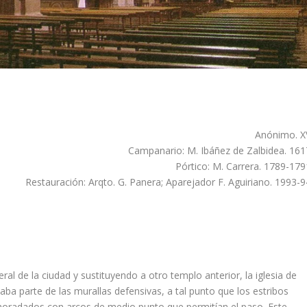
Anónimo. X
Campanario: M. Ibáñez de Zalbidea. 161
Pórtico: M. Carrera. 1789-179
Restauración: Arqto. G. Panera; Aparejador F. Aguiriano. 1993-9
ral de la ciudad y sustituyendo a otro templo anterior, la iglesia de
aba parte de las murallas defensivas, a tal punto que los estribos
horadados con arcos de medio punto que permití­an el paso. Este