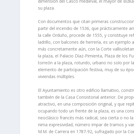
dimensión del Casco medieval, el mayor de Bizkaia
su plaza.
Con documentos que citan primeras construcciones
partir del incendio de 1536, que prácticamente arr
la calle Orduño, procede de 1555, y constituye re
ladrillo, con balcones de herrerí­a, es un ejemplo a
más concretamente aún, con la Corte vallisoletan
la plaza, el Palacio Dí­az-Pimienta, Plaza de los
torreón a la plaza, rotundo, urbano no solo por la
elemento de participación festiva, muy de su épo
viviendas múltiples.
El Ayuntamiento es otro edificio llamativo, cons
también de la Casa Consistorial anterior. De pro
atractivo, en una composición original, y que repi
ocupando todo un frente de la plaza, es una con
neoclásico francés más radical, sea cierta o no la 
nima expresividad, número impar de tramos y vano
M.M. de Carrera en 1787-92, sufragado por la Coro