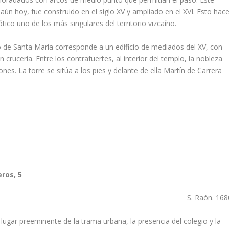
 aún hoy, fue construido en el siglo XV y ampliado en el XVI. Esto hac
ótico uno de los más singulares del territorio vizcaí­no.
 de Santa Marí­a corresponde a un edificio de mediados del XV, con
 crucerí­a. Entre los contrafuertes, al interior del templo, la nobleza
nes. La torre se sitúa a los pies y delante de ella Martí­n de Carrera
eros, 5
S. Raón. 168
lugar preeminente de la trama urbana, la presencia del colegio y la