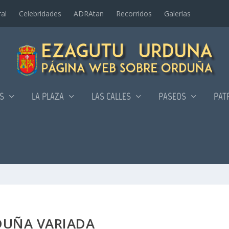
al
Celebridades
ADRAtan
Recorridos
Galerí­as
AS
LA PLAZA
LAS CALLES
PASEOS
PAT
UÑA VARIADA