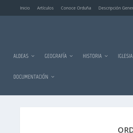
Inicio
Artí­culos
Conoce Orduña
Descripción Gener
ALDEAS
GEOGRAFÍA
HISTORIA
IGLESI
DOCUMENTACIÓN
ORD