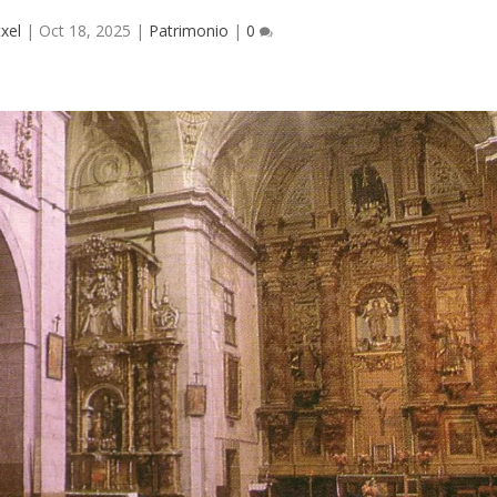
xel
|
Oct 18, 2025
|
Patrimonio
|
0