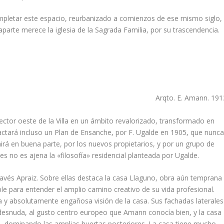
mpletar este espacio, reurbanizado a comienzos de ese mismo siglo,
aparte merece la iglesia de la Sagrada Familia, por su trascendencia.
Arqto. E. Amann. 191
 sector oeste de la Villa en un ámbito revalorizado, transformado en
dactará incluso un Plan de Ensanche, por F. Ugalde en 1905, que nunc
mirá en buena parte, por los nuevos propietarios, y por un grupo de
es no es ajena la «filosofí­a» residencial planteada por Ugalde.
avés Apraiz. Sobre ellas destaca la casa Llaguno, obra aún temprana
e para entender el amplio camino creativo de su vida profesional.
a y absolutamente engañosa visión de la casa. Sus fachadas laterales
desnuda, al gusto centro europeo que Amann conocí­a bien, y la casa
í­n, dominando las amplias huertas posteriores. La casa tiene mucho