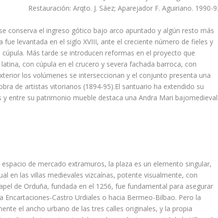
Restauración: Arqto. J. Sáez; Aparejador F. Aguiriano. 1990-
e conserva el ingreso gótico bajo arco apuntado y algún resto más
ta fue levantada en el siglo XVIII, ante el creciente número de fieles y
 ni cúpula. Más tarde se introducen reformas en el proyecto que
 latina, con cúpula en el crucero y severa fachada barroca, con
l exterior los volúmenes se interseccionan y el conjunto presenta una
 obra de artistas vitorianos (1894-95).El santuario ha extendido su
gos y entre su patrimonio mueble destaca una Andra Mari bajomedieval
pico espacio de mercado extramuros, la plaza es un elemento singular,
l en las villas medievales vizcaí­nas, potente visualmente, con
 papel de Orduña, fundada en el 1256, fue fundamental para asegurar
a Encartaciones-Castro Urdiales o hacia Bermeo-Bilbao. Pero la
nte el ancho urbano de las tres calles originales, y la propia