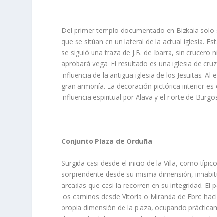
Del primer templo documentado en Bizkaia solo s
que se sitúan en un lateral de la actual iglesia. Es
se siguió una traza de J.B. de Ibarra, sin crucero
aprobará Vega. El resultado es una iglesia de cruz
influencia de la antigua iglesia de los Jesuitas. A
gran armoní­a. La decoración pictórica interior es
influencia espiritual por Alava y el norte de Bur
Conjunto Plaza de Orduña
Surgida casi desde el inicio de la Villa, como tí­
sorprendente desde su misma dimensión, inhabitua
arcadas que casi la recorren en su integridad. El
los caminos desde Vitoria o Miranda de Ebro haci
propia dimensión de la plaza, ocupando prácticame