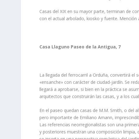
Casas del XIX en su mayor parte, terminan de co
con el actual arbolado, kiosko y fuente. Mención 
Casa Llaguno Paseo de la Antigua, 7
La llegada del ferrocarril a Orduña, convertirá el
«ensanche» con carácter de ciudad-jardí­n. Se re
llegará a aprobarse, si bien en la práctica se asu
arquitectos que construirán las casas, y a los cual
En el paseo quedan casas de M.M. Smith, o del al
pero importante de Emiliano Amann, imprescindibl
Las referencias neorregionalistas son una primer
y posteriores muestran una composición limpia, 
se inserta en una perspectiva romántica del jard