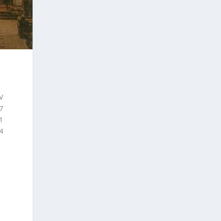
V
7
1
4