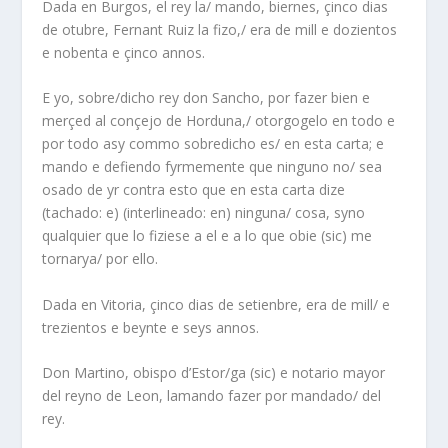
Dada en Burgos, el rey la/ mando, biernes, çinco dias
de otubre, Fernant Ruiz la fizo,/ era de mill e dozientos
e nobenta e çinco annos.
E yo, sobre/dicho rey don Sancho, por fazer bien e
merçed al conçejo de Horduna,/ otorgogelo en todo e
por todo asy commo sobredicho es/ en esta carta; e
mando e defiendo fyrmemente que ninguno no/ sea
osado de yr contra esto que en esta carta dize
(tachado: e) (interlineado: en) ninguna/ cosa, syno
qualquier que lo fiziese a el e a lo que obie (sic) me
tornarya/ por ello.
Dada en Vitoria, çinco dias de setienbre, era de mill/ e
trezientos e beynte e seys annos.
Don Martino, obispo d’Estor/ga (sic) e notario mayor
del reyno de Leon, lamando fazer por mandado/ del
rey.