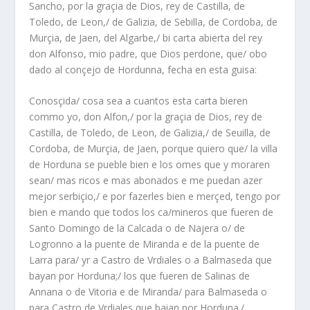
Sancho, por la graçia de Dios, rey de Castilla, de
Toledo, de Leon,/ de Galizia, de Sebilla, de Cordoba, de
Murçia, de Jaen, del Algarbe,/ bi carta abierta del rey
don Alfonso, mio padre, que Dios perdone, que/ obo
dado al conçejo de Hordunna, fecha en esta guisa:
Conosçida/ cosa sea a cuantos esta carta bieren
commo yo, don Alfon,/ por la graçia de Dios, rey de
Castilla, de Toledo, de Leon, de Galizia,/ de Seuilla, de
Cordoba, de Murçia, de Jaen, porque quiero que/ la villa
de Horduna se pueble bien e los omes que y moraren
sean/ mas ricos e mas abonados e me puedan azer
mejor serbiçio,/ e por fazerles bien e merçed, tengo por
bien e mando que todos los ca/mineros que fueren de
Santo Domingo de la Calcada o de Najera o/ de
Logronno a la puente de Miranda e de la puente de
Larra para/ yr a Castro de Vrdiales o a Balmaseda que
bayan por Horduna;/ los que fueren de Salinas de
Annana o de Vitoria e de Miranda/ para Balmaseda o
para Castro de Vrdiales que baian por Horduna./