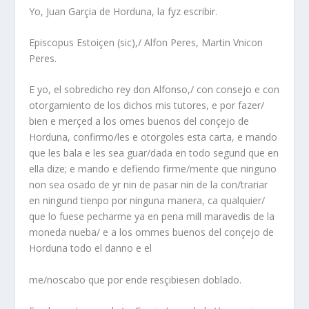
Yo, Juan Garçia de Horduna, la fyz escribir.
Episcopus Estoiçen (sic),/ Alfon Peres, Martin Vnicon
Peres.
E yo, el sobredicho rey don Alfonso,/ con consejo e con
otorgamiento de los dichos mis tutores, e por fazer/
bien e merçed a los omes buenos del conçejo de
Horduna, confirmo/les e otorgoles esta carta, e mando
que les bala e les sea guar/dada en todo segund que en
ella dize; e mando e defiendo firme/mente que ninguno
non sea osado de yr nin de pasar nin de la con/trariar
en ningund tienpo por ninguna manera, ca qualquier/
que lo fuese pecharme ya en pena mill maravedis de la
moneda nueba/ e a los ommes buenos del conçejo de
Horduna todo el danno e el
me/noscabo que por ende resçibiesen doblado.