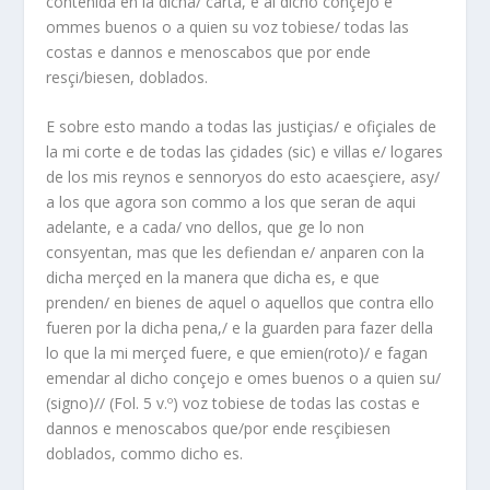
contenida en la dicha/ carta, e al dicho conçejo e
ommes buenos o a quien su voz tobiese/ todas las
costas e dannos e menoscabos que por ende
resçi/biesen, doblados.
E sobre esto mando a todas las justiçias/ e ofiçiales de
la mi corte e de todas las çidades (sic) e villas e/ logares
de los mis reynos e sennoryos do esto acaesçiere, asy/
a los que agora son commo a los que seran de aqui
adelante, e a cada/ vno dellos, que ge lo non
consyentan, mas que les defiendan e/ anparen con la
dicha merçed en la manera que dicha es, e que
prenden/ en bienes de aquel o aquellos que contra ello
fueren por la dicha pena,/ e la guarden para fazer della
lo que la mi merçed fuere, e que emien(roto)/ e fagan
emendar al dicho conçejo e omes buenos o a quien su/
(signo)// (Fol. 5 v.º) voz tobiese de todas las costas e
dannos e menoscabos que/por ende resçibiesen
doblados, commo dicho es.