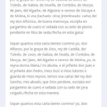
Toledo, de Galizia, de Seui/lla, de Cordoba, de Murçia,
de Jaen, del Algarbe, de Algezira/ e sennor de Vizcaya e
de Molina, bi vna (tachado: otra) (interlineado: carta) del
rey don Alfon/so, de buena memorya, escripta en
pargamino de cuero e/ sellada con su sello de plomo
pendiente en filos de seda,/fecha en esta guisa:
Sepan quantos esta carta bieren/ commo yo, don
Alfonso, por la graçia de Dios, rey de Castilla, de/
Toledo, de Leon, de Galizia, de Seuilla, de Cordoba, de
Murçia, de/ Jaen, del Algarbe e sennor de Molina, yo, la
reyna donna Maria,/ mi abuela, e el ynfante don Juan e
el ynfante don Pedro, mios tios/ e mios tutores e
guarda de mios reynos, bimos vna carta/ del rey don
Sancho, mio abuelo, que Dios perdone, escripta en/
pargamino de cuero e sellada con su sello de çera
colgado,/fecha en esta manera:
Sepan quantos esta carta bieren commo/ yo, don