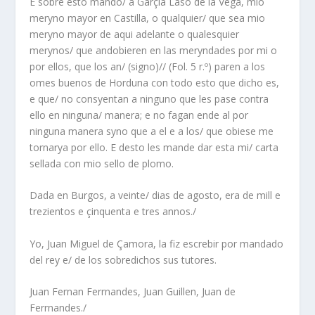
E sobre esto mando/ a Garçia Laso de la Vega, mio
meryno mayor en Castilla, o qualquier/ que sea mio
meryno mayor de aqui adelante o qualesquier
merynos/ que andobieren en las meryndades por mi o
por ellos, que los an/ (signo)// (Fol. 5 r.º) paren a los
omes buenos de Horduna con todo esto que dicho es,
e que/ no consyentan a ninguno que les pase contra
ello en ninguna/ manera; e no fagan ende al por
ninguna manera syno que a el e a los/ que obiese me
tornarya por ello. E desto les mande dar esta mi/ carta
sellada con mio sello de plomo.
Dada en Burgos, a veinte/ dias de agosto, era de mill e
trezientos e çinquenta e tres annos./
Yo, Juan Miguel de Çamora, la fiz escrebir por mandado
del rey e/ de los sobredichos sus tutores.
Juan Fernan Ferrnandes, Juan Guillen, Juan de
Ferrnandes./