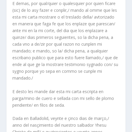
E demas, por qual/quier o qualesquier por quien ficare
(sic) de lo asy fazer e conplir,/ mando al omme que les
esta mi carta mostrare o el treslado della/ avtorizado
en manera que faga fe que los enplaze que parescan/
ante mi en la mi corte, del dia que los enplazare a
quinze/ dias primeros seguientes, so la dicha pena, a
cada vno a de/zir por qual razon no cunplen mi
mandado; e mando, so la/ dicha pena, a qualquier
escribano publico que para esto fuere llamado,/ que de
ende al que ge la mostrare testimonio sygnado con/ su
sygno porque yo sepa en commo se cunple mi
mandado./
E desto les mande dar esta mi carta escripta en
parga/mino de cuero e sellada con mi sello de plomo
pendiente/ en filos de seda.
Dada en Balladolid, veynte e çinco dias de março,/
anno del nasçimiento del nuestro salbador Yhesu
Christo de mill/ e quatroçientos e veynte annos.