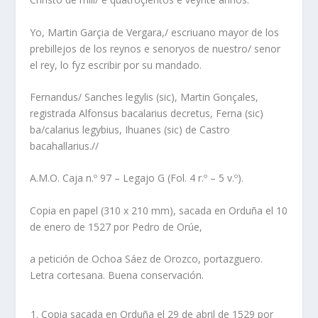
Yo, Martin Garçia de Vergara,/ escriuano mayor de los
prebillejos de los reynos e senoryos de nuestro/ senor
el rey, lo fyz escribir por su mandado.
Fernandus/ Sanches legylis (sic), Martin Gonçales,
registrada Alfonsus bacalarius decretus, Ferna (sic)
ba/calarius legybius, Ihuanes (sic) de Castro
bacahallarius.//
A.M.O. Caja n.º 97 – Legajo G (Fol. 4 r.º – 5 v.º).
Copia en papel (310 x 210 mm), sacada en Orduña el 10
de enero de 1527 por Pedro de Orúe,
a petición de Ochoa Sáez de Orozco, portazguero.
Letra cortesana. Buena conservación.
Copia sacada en Orduña el 29 de abril de 1529 por