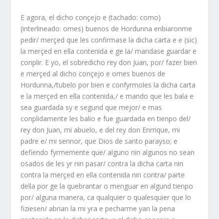
E agora, el dicho conçejo e (tachado: como)
(interlineado: omes) buenos de Hordunna enbiaronme
pedir/ merçed que les confirmase la dicha carta e e (sic)
la merçed en ella contenida e ge la/ mandase guardar e
conplir. E yo, el sobredicho rey don Juan, por/ fazer bien
e merçed al dicho conçejo e omes buenos de
Hordunna,/tubelo por bien e confyrmoles la dicha carta
e la merçed en ella contenida,/ e mando que les bala e
sea guardada sy e segund que mejor/ e mas
conplidamente les balio e fue guardada en tienpo del/
rey don Juan, mi abuelo, e del rey don Enrrique, mi
padre e/ mi sennor, que Dios de santo parayso; e
defiendo fyrmemente que/ alguno nin algunos no sean
osados de les yr nin pasar/ contra la dicha carta nin
contra la merçed en ella contenida nin contra/ parte
della por ge la quebrantar o menguar en algund tienpo
por/ alguna manera, ca qualquier o qualesquier que lo
fiziesen/ abrian la mi yra e pecharme yan la pena