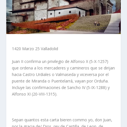
1420 Marzo 25 Valladolid
Juan II confirma un privilegio de Alfonso X (5-X-1257)
que ordena a los mercaderes y camineros que se dirijan
hacia Castro Urdiales o Valmaseda y viceversa por el
puente de Miranda o Puentelarrá, vayan por Orduña.
Incluye las confirmaciones de Sancho IV (5-IX-1288) y
Alfonso XI (20-VIII-1315).
Sepan quantos esta carta bieren commo yo, don Juan,
por la graçia de/ Dios, rey de Castilla, de Leon, de