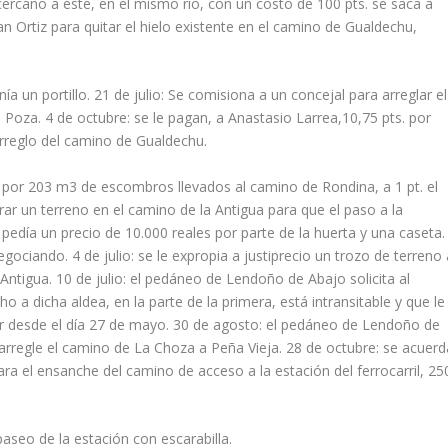
rcano a éste, en el mismo rio, con un costo de 100 pts. se saca a
an Ortiz para quitar el hielo existente en el camino de Gualdechu,
nía un portillo. 21 de julio: Se comisiona a un concejal para arreglar el
 Poza. 4 de octubre: se le pagan, a Anastasio Larrea,10,75 pts. por
rreglo del camino de Gualdechu.
. por 203 m3 de escombros llevados al camino de Rondina, a 1 pt. el
r un terreno en el camino de la Antigua para que el paso a la
pedía un precio de 10.000 reales por parte de la huerta y una caseta.
ociando. 4 de julio: se le expropia a justiprecio un trozo de terreno 
Antigua. 10 de julio: el pedáneo de Lendoño de Abajo solicita al
a dicha aldea, en la parte de la primera, está intransitable y que le
r desde el día 27 de mayo. 30 de agosto: el pedáneo de Lendoño de
arregle el camino de La Choza a Peña Vieja. 28 de octubre: se acuerd
ara el ensanche del camino de acceso a la estación del ferrocarril, 25
aseo de la estación con escarabilla.