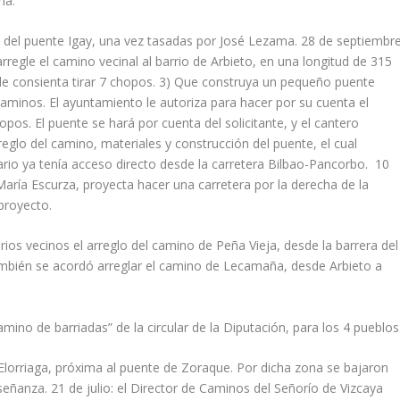
ña.
 del puente Igay, una vez tasadas por José Lezama. 28 de septiembre
rregle el camino vecinal al barrio de Arbieto, en una longitud de 315
 le consienta tirar 7 chopos. 3) Que construya un pequeño puente
minos. El ayuntamiento le autoriza para hacer por su cuenta el
pos. El puente se hará por cuenta del solicitante, y el cantero
rreglo del camino, materiales y construcción del puente, el cual
eario ya tenía acceso directo desde la carretera Bilbao-Pancorbo. 10
María Escurza, proyecta hacer una carretera por la derecha de la
proyecto.
rios vecinos el arreglo del camino de Peña Vieja, desde la barrera del
mbién se acordó arreglar el camino de Lecamaña, desde Arbieto a
camino de barriadas” de la circular de la Diputación, para los 4 pueblos
 Elorriaga, próxima al puente de Zoraque. Por dicha zona se bajaron
eñanza. 21 de julio: el Director de Caminos del Señorío de Vizcaya