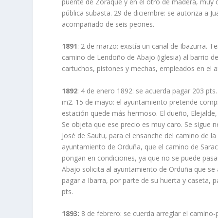
puente de Zoraque y en el otro de madera, muy ce
pública subasta. 29 de diciembre: se autoriza a Ju
acompañado de seis peones.
1891
: 2 de marzo: existía un canal de Ibazurra. Te
camino de Lendoño de Abajo (iglesia) al barrio de
cartuchos, pistones y mechas, empleados en el a
1892
: 4 de enero 1892: se acuerda pagar 203 pts
m2. 15 de mayo: el ayuntamiento pretende compra
estación quede más hermoso. El dueño, Elejalde, 
Se objeta que ese precio es muy caro. Se sigue neg
José de Sautu, para el ensanche del camino de la 
ayuntamiento de Orduña, que el camino de Saracho 
pongan en condiciones, ya que no se puede pasa
Abajo solicita al ayuntamiento de Orduña que se 
pagar a Ibarra, por parte de su huerta y caseta, p
pts.
1893:
8 de febrero: se cuerda arreglar el camino-p