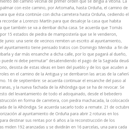
nto del camino vecinal de primer orden que se dirigía a Vitoria. La
mpalmar con este camino, por Artomaña, hasta Orduña, el camino de
n para que ésta continúe con dicha carretera hasta Orduña, cediendo el
da recordar a Lorenzo Martín para que desaloje la casa que habita
 ya que también se va a derribar dicha casa. Se acuerda que Tomás
 por 15 estados de piedra de mampostería que se le vendieron,
de junio: una serie de vecinos remiten un escrito al ayuntamiento,
e el ayuntamiento tiene pensado tratos con Domingo Mendia a fin de
ribarla y dar más ensanche a dicha calle, por lo que pagará al dueño,
no puede ni debe permutar” desatendiendo el pago de la Sagrada deud
torio, desista de estas ideas en bien del pueblo y de los que acuden a
oles en el camino de la Antigua y se derribaron las arcas de la cañerí
smo. 16 de septiembre: se acuerda continuar el ensanche del paso al
rranas, y la nueva fachada de la Alhóndiga que se ha de revocar. Se
esto del levantamiento de todo el adoquinado, desde el bebedero
strucción en forma de carretera, con piedra machacada, la colocació
ada de la Alhóndiga. Se acuerda sacarlo todo a remate. 21 de octubre
rización al ayuntamiento de Orduña para abrir 2 roturas en los
ara destinar sus rentas por 6 años a la reconstrucción de los
ras miden 192 aranzadas y se dividirán en 16 parcelas, una para cada