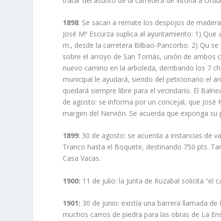
tratar del asunto de la carretera de Vitoria a Ordu
1898
: Se sacan a remate los despojos de madera
José Mª Escurza suplica al ayuntamiento: 1) Que a
m., desde la carretera Bilbao-Pancorbo. 2) Qu se
sobre el arroyo de San Tomás, unión de ambos ca
nuevo camino en la arboleda, derribando los 7 cho
municipal le ayudará, siendo del peticionario el a
quedará siempre libre para el vecindario. El Baln
de agosto: se informa por un concejal, que José 
margen del Nervión. Se acuerda que exponga su 
1899
: 30 de agosto: se acuerda a instancias de va
Tranco hasta el Boquete, destinando 750 pts. Ta
Casa Vacas.
1900:
11 de julio: la Junta de Ruzabal solicita “el 
1901:
30 de junio: existía una barrera llamada de
muchos carros de piedra para las obras de La Ens