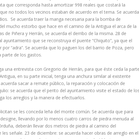
enta que corresponda hasta amortizar 998 reales que costará la
e que no todos los vecinos estaban de acuerdo en el tema. Se acuerd
dios. Se acuerda traer la manga necesaria para la bomba de
el mucho estorbo que hace en el camino de la Antigua el arca de la
as de Piñera y Herrán, se acuerda el derribo de la misma. 28 de
 ayuntamiento que se reconstruya el puente “Chiquito”, ya que el
 por “adra”. Se acuerda que lo paguen los del barrio de Poza, pero
a parte de los gastos.
a una entrevista con Gregorio de Herrán, para que éste ceda la part
ntigua, en su parte inicial, tenga una anchura similar al existente
e acuerda sacar a remate público, la reparación y colocación de
ulio: se acuerda que el perito del ayuntamiento visite el estado de lo
ga los arreglos y la manera de efectuarlos.
olicitan se les conceda leña del monte común. Se acuerda que para
s designe, llevando por lo menos cuatro carros de piedra menuda al
 Orduña, deberán llevar dos metros de piedra al camino del
les señale. 23 de diciembre: se acuerda hacer obras de arreglo en el