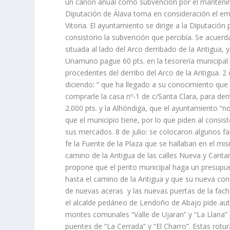
un canon anual como subvención por el mantenimie
Diputación de Álava toma en consideración el e
Vitoria. El ayuntamiento se dirige a la Diputació
consistorio la subvención que percibía. Se acuer
situada al lado del Arco derribado de la Antigua,
Unamuno pague 60 pts. en la tesorería municipal
procedentes del derribo del Arco de la Antigua. 2 
diciendo: “ que ha llegado a su conocimiento qu
comprarle la casa nº-1 de c/Santa Clara, para der
2.000 pts. y la Alhóndiga, que el ayuntamiento “
que el municipio tiene, por lo que piden al consis
sus mercados. 8 de julio: se colocaron algunos far
fe la Fuente de la Plaza que se hallaban en el mi
camino de la Antigua de las calles Nueva y Canta
propone que el perito municipal haga un presupu
hasta el camino de la Antigua y que su nueva con
de nuevas aceras y las nuevas puertas de la fach
el alcalde pedáneo de Lendoño de Abajo pide auto
montes comunales “Valle de Ujaran” y “La Llana” p
puentes de “La Cerrada” y “El Charro”. Estas rotu