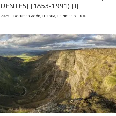
ENTES) (1853-1991) (I)
 2025
|
Documentación
,
Historia
,
Patrimonio
|
0