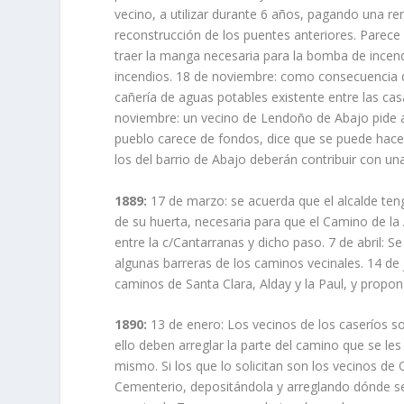
vecino, a utilizar durante 6 años, pagando una r
reconstrucción de los puentes anteriores. Parec
traer la manga necesaria para la bomba de incen
incendios. 18 de noviembre: como consecuencia d
cañería de aguas potables existente entre las cas
noviembre: un vecino de Lendoño de Abajo pide al
pueblo carece de fondos, dice que se puede hacer
los del barrio de Abajo deberán contribuir con un
1889:
17 de marzo: se acuerda que el alcalde teng
de su huerta, necesaria para que el Camino de la A
entre la c/Cantarranas y dicho paso. 7 de abril: S
algunas barreras de los caminos vecinales. 14 de j
caminos de Santa Clara, Alday y la Paul, y propon
1890:
13 de enero: Los vecinos de los caseríos s
ello deben arreglar la parte del camino que se le
mismo. Si los que lo solicitan son los vecinos de
Cementerio, depositándola y arreglando dónde se 