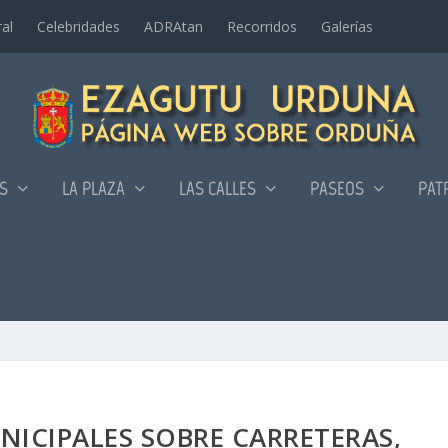
al
Celebridades
ADRAtan
Recorridos
Galerí­as
AS
LA PLAZA
LAS CALLES
PASEOS
PAT
ICIPALES SOBRE CARRETERAS,