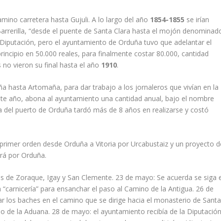
mino carretera hasta Gujuli. A lo largo del año
1854-1855
se irían
Barrerilla, “desde el puente de Santa Clara hasta el mojón denominad
 Diputación, pero el ayuntamiento de Orduña tuvo que adelantar el
rincipio en 50.000 reales, para finalmente costar 80.000, cantidad
no vieron su final hasta el año
1910
.
uña hasta Artomaña, para dar trabajo a los jornaleros que vivían en la
este año, abona al ayuntamiento una cantidad anual, bajo el nombre
ra del puerto de Orduña tardó más de 8 años en realizarse y costó
primer orden desde Orduña a Vitoria por Urcabustaiz y un proyecto d
ará por Orduña.
tes de Zoraque, Igay y San Clemente. 23 de mayo: Se acuerda se siga e
a “carnicería” para ensanchar el paso al Camino de la Antigua. 26 de
ar los baches en el camino que se dirige hacia el monasterio de Sant
o de la Aduana. 28 de mayo: el ayuntamiento recibía de la Diputació