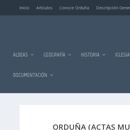
Inicio
Artí­culos
Conoce Orduña
Descripción Gener
ALDEAS
GEOGRAFÍA
HISTORIA
IGLESI
DOCUMENTACIÓN
ORDUÑA (ACTAS MUN