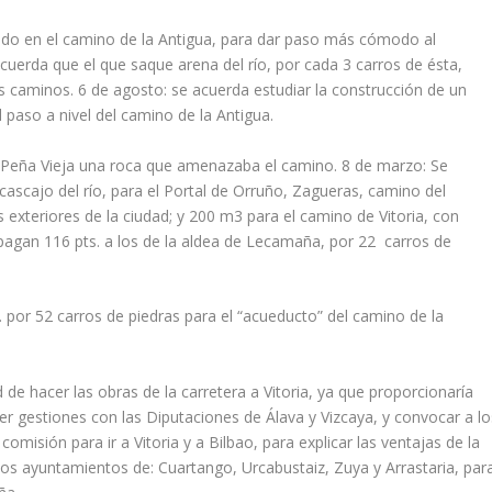
do en el camino de la Antigua, para dar paso más cómodo al
acuerda que el que saque arena del río, por cada 3 carros de ésta,
s caminos. 6 de agosto: se acuerda estudiar la construcción de un
el paso a nivel del camino de la Antigua.
n Peña Vieja una roca que amenazaba el camino. 8 de marzo: Se
ascajo del río, para el Portal de Orruño, Zagueras, camino del
exteriores de la ciudad; y 200 m3 para el camino de Vitoria, con
pagan 116 pts. a los de la aldea de Lecamaña, por 22 carros de
 por 52 carros de piedras para el “acueducto” del camino de la
d de hacer las obras de la carretera a Vitoria, ya que proporcionaría
cer gestiones con las Diputaciones de Álava y Vizcaya, y convocar a lo
misión para ir a Vitoria y a Bilbao, para explicar las ventajas de la
os ayuntamientos de: Cuartango, Urcabustaiz, Zuya y Arrastaria, par