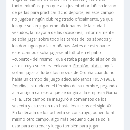
tanto extrañas, pero que a la juventud orduñesa le vino
de perlas para practicar dicho deporte; en este campo
no jugaba ningún club registrado oficialmente, ya que
los que solí­an jugar eran aficionados de la ciudad,
vestidos, la mayorí­a de las ocasiones, informalmente;
se solí­a jugar sobre todo las tardes de los sábados y
los domingos por las mañanas. Antes de estrenarse
este «campo» solí­a jugarse al futbol en el patio
«cubierto» del mismo, que estaba pegando al salón de
actos, cuyo suelo era enlosado.
Frontón Jai Alai
: aquí­
solí­an jugar al futbol los mozos de Orduña cuando no
habí­a un campo de juego adecuado (años 1957-1963).
Rondina
: situado en el término de su nombre, pegando
a la antigua carretera que se dirigí­a a la empresa Gama
–s. a, Este campo se inauguró a comienzos de los
sesenta y estuvo en uso hasta los inicios del siglo XXI.
En la década de los ochenta se construyó, adherido al
mismo otro campo, algo más pequeño que se solí­a
usar para entrenar y luego también para jugar