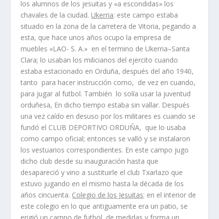
los alumnos de los jesuitas y «a escondidas» los
chavales de la ciudad.
Ukerria
: este campo estaba
situado en la zona de la carretera de Vitoria, pegando a
esta, que hace unos años ocupo la empresa de
muebles «LAO- S. A.» en el termino de Ukerria–Santa
Clara; lo usaban los milicianos del ejercito cuando
estaba estacionado en Orduña, después del año 1940,
tanto para hacer instrucción como, de vez en cuando,
para jugar al futbol. También lo solí­a usar la juventud
orduñesa, En dicho tiempo estaba sin vallar. Después
una vez caí­do en desuso por los militares es cuando se
fundó el CLUB DEPORTIVO ORDUÑA, que lo usaba
como campo oficial; entonces se valló y se instalaron
los vestuarios correspondientes. En este campo jugo
dicho club desde su inauguración hasta que
desapareció y vino a sustituirle el club Txarlazo que
estuvo jugando en el mismo hasta la década de los
años cincuenta.
Colegio de los Jesuitas
: en el interior de
este colegio en lo que antiguamente era un patio, se
erigió un campo de futbol, de medidas y forma un