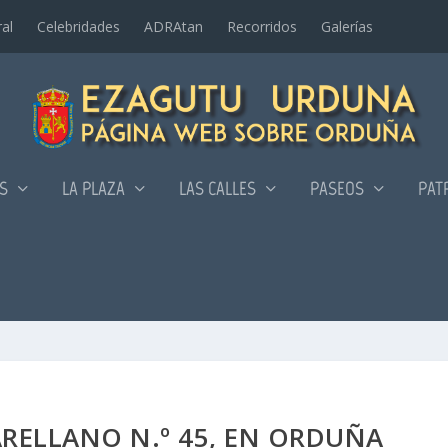
al
Celebridades
ADRAtan
Recorridos
Galerí­as
AS
LA PLAZA
LAS CALLES
PASEOS
PAT
RELLANO N.º 45, EN ORDUÑA