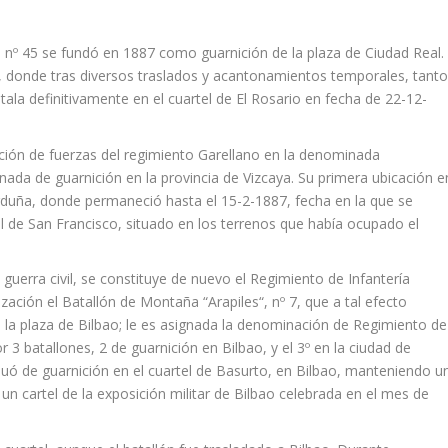
a nº 45 se fundó en 1887 como guarnición de la plaza de Ciudad Real.
 donde tras diversos traslados y acantonamientos temporales, tant
stala definitivamente en el cuartel de El Rosario en fecha de 22-12-
ación de fuerzas del regimiento Garellano en la denominada
inada de guarnición en la provincia de Vizcaya. Su primera ubicación e
 Orduña, donde permaneció hasta el 15-2-1887, fecha en la que se
tel de San Francisco, situado en los terrenos que había ocupado el
guerra civil, se constituye de nuevo el Regimiento de Infantería
ación el Batallón de Montaña “Arapiles“, nº 7, que a tal efecto
a la plaza de Bilbao; le es asignada la denominación de Regimiento de
 3 batallones, 2 de guarnición en Bilbao, y el 3º en la ciudad de
uó de guarnición en el cuartel de Basurto, en Bilbao, manteniendo u
un cartel de la exposición militar de Bilbao celebrada en el mes de