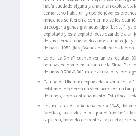
había quedado alguna granada sin explotar. A l
cementerio había un grupo de jóvenes orduñese
milicianos se fueron a comer, no se les ocurri
a recoger algunas granadas (tipo “Lacite”), ya
explotado y ésta explotó, destrozándole a un j
de sus piernas, quedando ambos, uno cojo, y e
de hacia 1950. (los jóvenes malheridos fueron: 
Lo de “La Sima”: cuando venían los reclutas (8
bombas de mano en la zona de la Sima. Para el
de unos 0,700-0,800 m. de altura, para protege
Campo de Ukerria: después de la zona de La Si
existente, e hicieron un simulacro con un tanqu
de mano, como entrenamiento. Esta finca tení
Los militares de la Aduana, hacia 1945, daban 
familias), las cuales iban a por el “rancho” a l
izquierda, mirando de frente a la puerta principa