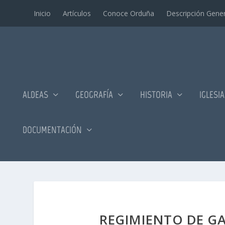
Inicio
Artí­culos
Conoce Orduña
Descripción Gener
ALDEAS
GEOGRAFÍA
HISTORIA
IGLESI
DOCUMENTACIÓN
REGIMIENTO DE GA