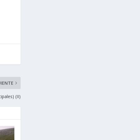
UIENTE
pales) (II)