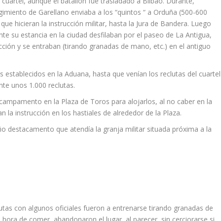
cuartel, aunque el batallón fue trasladado a Bilbao. Durante,
imiento de Garellano enviaba a los “quintos “ a Orduña (500-600
ue hicieran la instrucción militar, hasta la Jura de Bandera. Luego
te su estancia en la ciudad desfilaban por el paseo de La Antigua,
rucción y se entraban (tirando granadas de mano, etc.) en el antiguo
 establecidos en la Aduana, hasta que venían los reclutas del cuartel
te unos 1.000 reclutas.
campamento en la Plaza de Toros para alojarlos, al no caber en la
a instrucción en los hastiales de alrededor de la Plaza.
o destacamento que atendía la granja militar situada próxima a la
utas con algunos oficiales fueron a entrenarse tirando granadas de
 hora de comer, abandonaron el lugar, al parecer, sin cerciorarse si