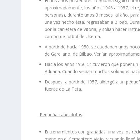
En los años posteriores la Aduana siguió como 
aproximadamente, los años 1946 a 1957, el reg
personas), durante unos 3 meses al año, para q
una vez hecho ésta, regresaban a Bilbao. Duran
por la carretera de Vitoria, y solían hacer inst
campo de futbol de Ukerria.
A partir de hacia 1950, se quedaban unos pocos
de Garellano, de Bilbao. Venían aproximadamen
Hacia los años 1950-51 tuvieron que poner un 
Aduana. Cuando venían muchos soldados hacían l
Después, a partir de 1957, albergó a un pequeñ
fuente de La Teta.
Pequeñas anécdotas
:
Entrenamientos con granadas: una vez los recl
mano en el Cementerio Viejo, y cuando llegó la