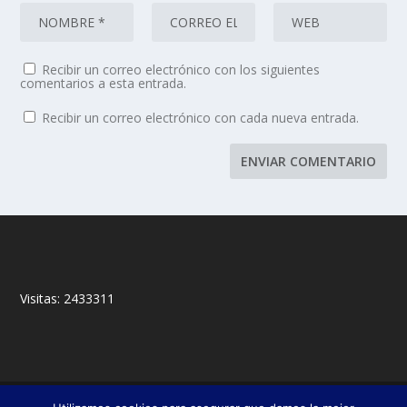
Recibir un correo electrónico con los siguientes
comentarios a esta entrada.
Recibir un correo electrónico con cada nueva entrada.
Visitas:
2433311
© 2018,
&
Francisco Javier Fernández Chento
Mitxel