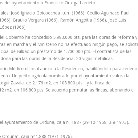
os del ayuntamiento a Francisco Ortega Larrieta.
les: José Ignacio Goicoechea Iturri (1966), Cecilio Aguinaco Paul
 1966), Braulio Vergara (1966), Ramón Angoitia (1966), José Luis
López (1966).
del Gobierno ha concedido 5.983.000 pts. para las obras de reforma y
ras en marcha y el Ministerio no ha efectuado ningún pago, se solicit
ipal de Bilbao un préstamo de 1.700.000 pts. El contratista de las
dona para las obras de la Residencia, 20 vigas metálicas.
orio Médico el local anexo a la Residencia, habilitándolo para cederlo
miento. Un perito agrícola nombrado por el ayuntamiento valora la
egui Zavala, de 2.176 m2, en 108.800 pts. ; y la finca del
12 m2, en 106.800 pts. Se acuerda permutar las fincas, abonando el
el ayuntamiento de Orduña, caja nº 1887 (29-10-1958; 3-8-1973).
 Orduña”, caja nº 1.888 (1971-1976).