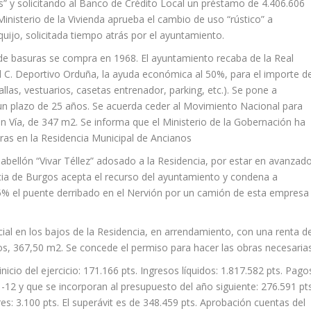
s” y solicitando al Banco de Crédito Local un préstamo de 4.406.606
Ministerio de la Vivienda aprueba el cambio de uso “rústico” a
rquijo, solicitada tiempo atrás por el ayuntamiento.
 de basuras se compra en 1968. El ayuntamiento recaba de la Real
el C. Deportivo Orduña, la ayuda económica al 50%, para el importe d
llas, vestuarios, casetas entrenador, parking, etc.). Se pone a
un plazo de 25 años. Se acuerda ceder al Movimiento Nacional para
ran Vía, de 347 m2. Se informa que el Ministerio de la Gobernación ha
ras en la Residencia Municipal de Ancianos
pabellón “Vivar Téllez” adosado a la Residencia, por estar en avanzad
encia de Burgos acepta el recurso del ayuntamiento y condena a
75% el puente derribado en el Nervión por un camión de esta empresa
ocial en los bajos de la Residencia, en arrendamiento, con una renta d
nos, 367,50 m2. Se concede el permiso para hacer las obras necesarias
nicio del ejercicio: 171.166 pts. Ingresos líquidos: 1.817.582 pts. Pago
31-12 y que se incorporan al presupuesto del año siguiente: 276.591 pts
s: 3.100 pts. El superávit es de 348.459 pts. Aprobación cuentas del