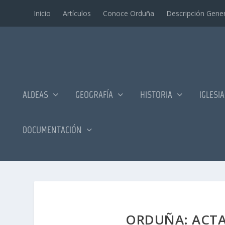
Inicio
Artí­culos
Conoce Orduña
Descripción Gener
ALDEAS
GEOGRAFÍA
HISTORIA
IGLESI
DOCUMENTACIÓN
ORDUÑA: ACT