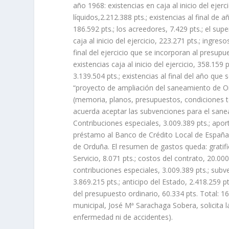
año 1968: existencias en caja al inicio del ejerc
líquidos,2.212.388 pts.; existencias al final de 
186.592 pts.; los acreedores, 7.429 pts.; el su
caja al inicio del ejercicio, 223.271 pts.; ingres
final del ejercicio que se incorporan al presup
existencias caja al inicio del ejercicio, 358.159
3.139.504 pts.; existencias al final del año que 
“proyecto de ampliación del saneamiento de Or
(memoria, planos, presupuestos, condiciones t
acuerda aceptar las subvenciones para el sanea
Contribuciones especiales, 3.009.389 pts.; apor
préstamo al Banco de Crédito Local de España 
de Orduña. El resumen de gastos queda: gratifica
Servicio, 8.071 pts.; costos del contrato, 20.0
contribuciones especiales, 3.009.389 pts.; subv
3.869.215 pts.; anticipo del Estado, 2.418.259 
del presupuesto ordinario, 60.334 pts. Total: 
municipal, José Mª Sarachaga Sobera, solicita 
enfermedad ni de accidentes).