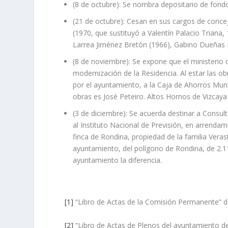
(8 de octubre): Se nombra depositario de fond
(21 de octubre): Cesan en sus cargos de conceja
(1970, que sustituyó a Valentín Palacio Triana,
Larrea Jiménez Bretón (1966), Gabino Dueñas 
(8 de noviembre): Se expone que el ministerio 
modernización de la Residencia. Al estar las ob
por el ayuntamiento, a la Caja de Ahorros Munic
obras es José Peteiro. Altos Hornos de Vizcaya 
(3 de diciembre): Se acuerda destinar a Consult
al Instituto Nacional de Previsión, en arrenda
finca de Rondina, propiedad de la familia Verast
ayuntamiento, del polígono de Rondina, de 2.1
ayuntamiento la diferencia.
[1]
“Libro de Actas de la Comisión Permanente” d
[2]
“Libro de Actas de Plenos del ayuntamiento de