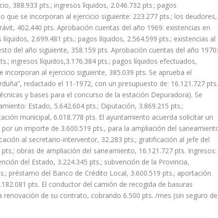
icio, 388.933 pts.; ingresos líquidos, 2.046.732 pts.; pagos
año que se incorporan al ejercicio siguiente: 223.277 pts.; los deudores,
perávit, 402.440 pts. Aprobación cuentas del año 1969: existencias en
os líquidos, 2.699.481 pts.; pagos líquidos, 2.564.599 pts.; existencias al
uesto del año siguiente, 358.159 pts. Aprobación cuentas del año 1970
 pts.; ingresos líquidos,3.176.384 pts.; pagos líquidos efectuados,
se incorporan al ejercicio siguiente, 385.039 pts. Se aprueba el
duña”, redactado el 11-1972, con un presupuesto de: 16.121.727 pts
écnicas y bases para el concurso de la estación Depuradora). Se
miento: Estado, 5.642.604 pts.; Diputación, 3.869.215 pts.;
tación municipal, 6.018.778 pts. El ayuntamiento acuerda solicitar un
por un importe de 3.600.519 pts., para la ampliación del saneamient
ción al secretario-interventor, 32.283 pts.; gratificación al jefe del
00 pts.; obras de ampliación del saneamiento, 16.121.727 pts. Ingresos:
ención del Estado, 3.224.345 pts.; subvención de la Provincia,
pts.; préstamo del Banco de Crédito Local, 3.600.519 pts.; aportación
16.182.081 pts. El conductor del camión de recogida de basuras
la renovación de su contrato, cobrando 6.500 pts. /mes (sin seguro de