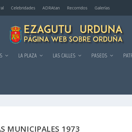
al
Celebridades
ADRAtan
Recorridos
Galerí­as
AS
LA PLAZA
LAS CALLES
PASEOS
PAT
AS MUNICIPALES 1973