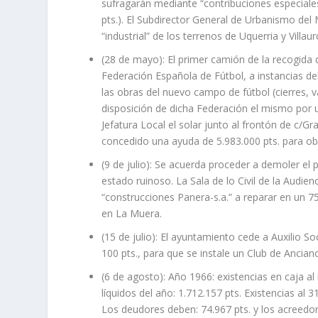
sufragarán mediante “contribuciones especiale
pts.). El Subdirector General de Urbanismo del 
“industrial” de los terrenos de Uquerria y Villau
(28 de mayo): El primer camión de la recogida
Federación Española de Fútbol, a instancias d
las obras del nuevo campo de fútbol (cierres, va
disposición de dicha Federación el mismo por 
Jefatura Local el solar junto al frontón de c/G
concedido una ayuda de 5.983.000 pts. para ob
(9 de julio): Se acuerda proceder a demoler el 
estado ruinoso. La Sala de lo Civil de la Audi
“construcciones Panera-s.a.” a reparar en un 
en La Muera.
(15 de julio): El ayuntamiento cede a Auxilio S
100 pts., para que se instale un Club de Ancia
(6 de agosto): Año 1966: existencias en caja al i
líquidos del año: 1.712.157 pts. Existencias al 
Los deudores deben: 74.967 pts. y los acreedore