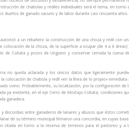
tan núcleos de discusión y desavenencia, no siempre permanente ni
nstrucción de chabolas y rediles individuales será el tema, en torno a
y los dueños de ganado vacuno y de labor durante casi cincuenta años.
autorizó a un rebañero la construcción de una choza y redil con un
e colocación de la choza, de la superficie a ocupar (de 4 a 6 áreas) 
ente de Cobata y pozos de Unguino y conservar cerrada la cueva de
ierra no queda aclarada y los únicos datos que ligeramente puede
la colocación de chabola y redil «en la lí­nea de lo propio» inmediata
ado ovino. Probablemente, su localización, por la configuración de l
jada ya existente, en el eje Cerro de Mostajo-Cobata, condiciones qu
ada ganadera.
s y discordias entre ganaderos de lanares y abusos que éstos cometí
lanar de su término municipal firmaron una concordia, en cuyas base
n citada en torno a la reserva de terrenos para el pastoreo y a l