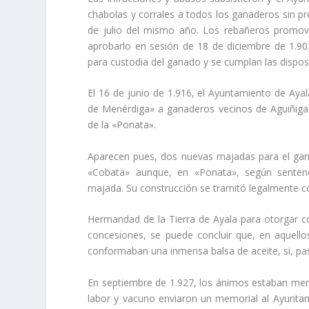
chabolas y corrales a todos los ganaderos sin pr
de julio del mismo año. Los rebañeros promovie
aprobarlo en sesión de 18 de diciembre de 1.90
para custodia del ganado y se cumplan las dispos
El 16 de junio de 1.916, el Ayuntamiento de Ayal
de Menérdiga» a ganaderos vecinos de Aguiñiga.
de la «Ponata».
Aparecen pues, dos nuevas majadas para el gana
«Cobata» aunque, en «Ponata», según sentenci
majada. Su construcción se tramitó legalmente co
Hermandad de la Tierra de Ayala para otorgar 
concesiones, se puede concluir que, en aquell
conformaban una inmensa balsa de aceite, si, pa
En septiembre de 1.927, los ánimos estaban me
labor y vacuno enviaron un memorial al Ayunta