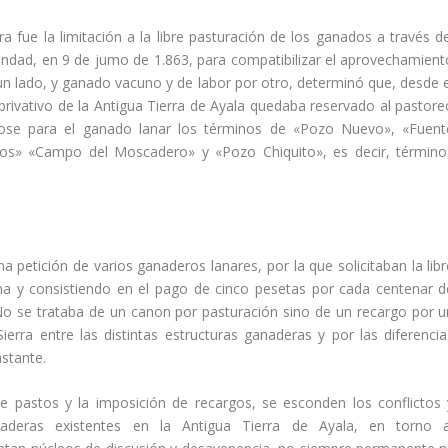
ra fue la limitación a la libre pasturación de los ganados a través de
andad, en 9 de jumo de 1.863, para compatibilizar el aprovechamient
un lado, y ganado vacuno y de labor por otro, determinó que, desde e
 privativo de la Antigua Tierra de Ayala quedaba reservado al pastore
ose para el ganado lanar los términos de «Pozo Nuevo», «Fuent
los» «Campo del Moscadero» y «Pozo Chiquito», es decir, término
a petición de varios ganaderos lanares, por la que solicitaban la libr
una y consistiendo en el pago de cinco pesetas por cada centenar d
o se trataba de un canon por pasturación sino de un recargo por u
erra entre las distintas estructuras ganaderas y por las diferencia
stante.
de pastos y la imposición de recargos, se esconden los conflictos 
naderas existentes en la Antigua Tierra de Ayala, en torno a