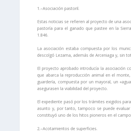
1.–Asociación pastoril.
Estas noticias se refieren al proyecto de una aso
pastorí­a para el ganado que pastee en la Sie
1.846.
La asociación estaba compuesta por los municipi
descolgó Lezama, además de Arceniaga y, sin tota
El proyecto aprobado introducí­a la asociación c
que abarca la reproducción animal en el monte,
guarderí­a, compuesta por un mayoral, un «agua
asegurasen la viabilidad del proyecto.
El expediente pasó por los trámites exigidos par
asunto y, por tanto, tampoco se puede evaluar 
constituyó uno de los hitos pioneros en el camp
2.–Acotamientos de superficies.