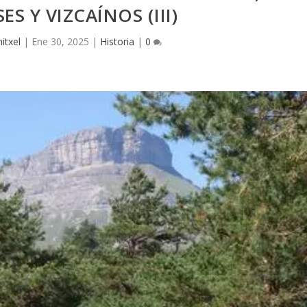
S Y VIZCAÍ­NOS (III)
itxel
|
Ene 30, 2025
|
Historia
|
0