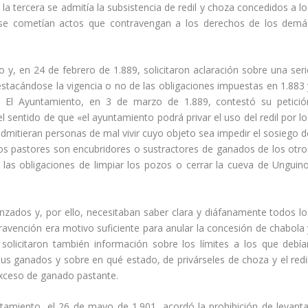
a tercera se admití­a la subsistencia de redil y choza concedidos a lo
se cometí­an actos que contravengan a los derechos de los demá
 y, en 24 de febrero de 1.889, solicitaron aclaración sobre una seri
stacándose la vigencia o no de las obligaciones impuestas en 1.883 
a. El Ayuntamiento, en 3 de marzo de 1.889, contestó su petició
l sentido de que «el ayuntamiento podrá privar el uso del redil por lo
dmitieran personas de mal vivir cuyo objeto sea impedir el sosiego d
os pastores son encubridores o sustractores de ganados de los otro
 las obligaciones de limpiar los pozos o cerrar la cueva de Unguino
nzados y, por ello, necesitaban saber clara y diáfanamente todos lo
ravención era motivo suficiente para anular la concesión de chabola 
 solicitaron también información sobre los lí­mites a los que debí­a
s ganados y sobre en qué estado, de privárseles de choza y el redil
exceso de ganado pastante.
ntamiento, el 26 de mayo de 1.901, acordó la prohibición de levanta