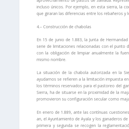
aprovechamiento de pastos de Salvada. Represen
incluso únicos. Por ejemplo, en esta sierra, la co
que giraran las diferencias entre los rebañeros 
4.– Construcción de chabolas
En 15 de junio de 1.883, la Junta de Hermandad 
serie de limitaciones relacionadas con el punto d
con la obligación de limpiar anualmente la fu
mismo nombre.
La situación de la chabola autorizada en la S
ayudarnos se refieren a la limitación impuesta en 
los términos reservados para el pastoreo del gan
Sierra, ha de situarse en la proximidad de la ma
promovieron su configuración secular como maj
En enero de 1.889, ante las contí­nuas cuestione
an, el Ayuntamiento de Ayala y los ganaderos de 
primera y segunda se recogen la reglamentació