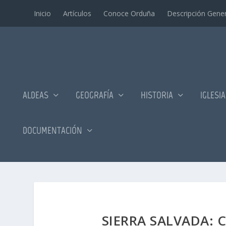
Inicio
Artí­culos
Conoce Orduña
Descripción Gener
ALDEAS
GEOGRAFÍA
HISTORIA
IGLESI
DOCUMENTACIÓN
SIERRA SALVADA: 