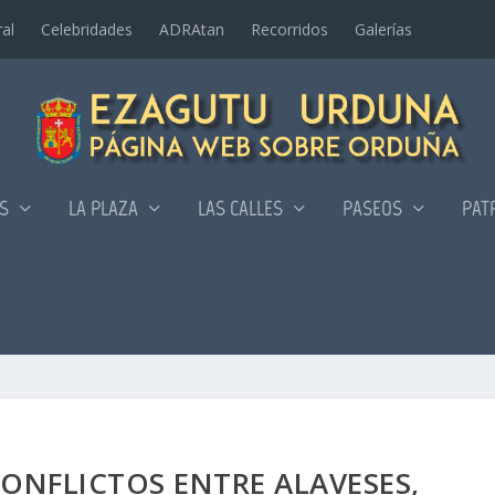
al
Celebridades
ADRAtan
Recorridos
Galerí­as
AS
LA PLAZA
LAS CALLES
PASEOS
PAT
CONFLICTOS ENTRE ALAVESES,