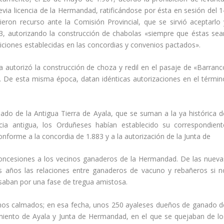
evia licencia de la Hermandad, ratificándose por ésta en sesión del 1
ron recurso ante la Comisión Provincial, que se sirvió aceptarlo 
3, autorizando la construcción de chabolas «siempre que éstas sea
iciones establecidas en las concordias y convenios pactados».
a autorizó la construcción de choza y redil en el pasaje de «Barranc
 De esta misma época, datan idénticas autorizaciones en el términ
do de la Antigua Tierra de Ayala, que se suman a la ya histórica d
a antigua, los Orduñeses habí­an establecido su correspondient
nforme a la concordia de 1.883 y a la autorización de la Junta de
concesiones a los vecinos ganaderos de la Hermandad. De las nueva
os años las relaciones entre ganaderos de vacuno y rebañeros si n
saban por una fase de tregua amistosa.
nos calmados; en esa fecha, unos 250 ayaleses dueños de ganado d
miento de Ayala y Junta de Hermandad, en el que se quejaban de lo