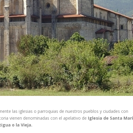
mente las iglesias o parroquias de nuestros pueblos y ciudades con
toria vienen denominadas con el apelativo de
Iglesia de Santa Marí
tigua o la Vieja.