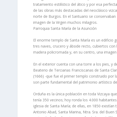
tratamiento estilí­stico del ático y por esa perfe
de las obras más destacadas del neoclásico vizcaí­n
norte de Burgos. En el Santuario se conservaban 
imagen de la Virgen muchos milagros.
Parroquia Santa Marí­a de la Asunción
El enorme templo de Santa Marí­a es un edificio g
tres naves, crucero y ábside recto, cubiertos con 
madera policromada y, en su centro, una imagen de
En el exterior cuenta con una torre a los pies, y d
Beaterio de Terciarias Franciscanas de Santa Clara
(1666) -que fue el primer templo construido por l
son parte fundamental del patrimonio artí­stico d
Orduña es la única población en toda Vizcaya que 
tení­a 350 vecinos; hoy ronda los 4.000 habitant
iglesia de Santa Marí­a; de ellas, en 1850 existí­a
Antonio Abad, Santa Marina, Ntra. Sra. del Buen