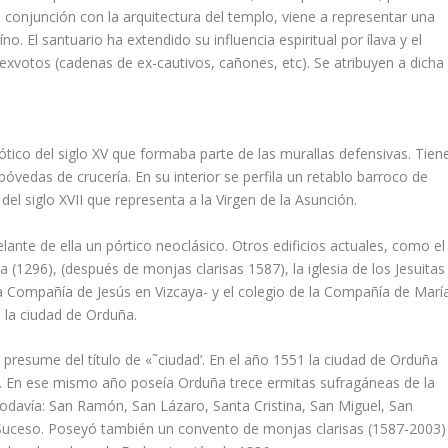
cta conjunción con la arquitectura del templo, viene a representar una
o. El santuario ha extendido su influencia espiritual por ílava y el
exvotos (cadenas de ex-cautivos, cañones, etc). Se atribuyen a dicha
ótico del siglo XV que formaba parte de las murallas defensivas. Tien
bóvedas de crucerí­a. En su interior se perfila un retablo barroco de
l siglo XVII que representa a la Virgen de la Asunción.
elante de ella un pórtico neoclásico. Otros edificios actuales, como el
 (1296), (después de monjas clarisas 1587), la iglesia de los Jesuitas
a Compañí­a de Jesús en Vizcaya- y el colegio de la Compañí­a de Marí­
e la ciudad de Orduña.
presume del tí­tulo de «˜ciudad’. En el año 1551 la ciudad de Orduña
es. En ese mismo año poseí­a Orduña trece ermitas sufragáneas de la
n todaví­a: San Ramón, San Lázaro, Santa Cristina, San Miguel, San
 Suceso. Poseyó también un convento de monjas clarisas (1587-2003)