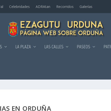
al
Celebridades
ADRAtan
Recorridos
Galerí­as
AS
LA PLAZA
LAS CALLES
PASEOS
PAT
SIAS EN ORDUÑA