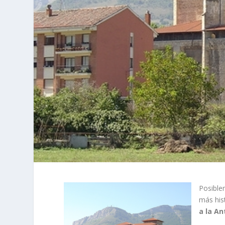
Posible
más his
a la An