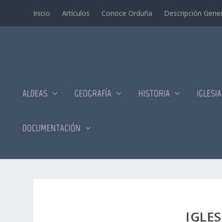
Inicio
Artí­culos
Conoce Orduña
Descripción Gener
ALDEAS
GEOGRAFÍA
HISTORIA
IGLESI
DOCUMENTACIÓN
IGLE