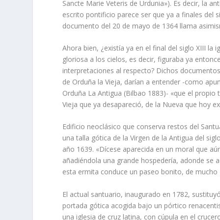
Sancte Marie Veteris de Urdunia»). Es decir, la an
escrito pontificio parece ser que ya a finales del
documento del 20 de mayo de 1364 llama asimismo
Ahora bien, ¿existí­a ya en el final del siglo XIII l
gloriosa a los cielos, es decir, figuraba ya entonc
interpretaciones al respecto? Dichos documentos 
de Orduña la Vieja, darí­an a entender -como apun
Orduña La Antigua (Bilbao 1883)- «que el propio tí
Vieja que ya desapareció, de la Nueva que hoy exi
Edificio neoclásico que conserva restos del Santuar
una talla gótica de la Virgen de la Antigua del sig
año 1639. «Dí­cese aparecida en un moral que aún
añadiéndola una grande hospederí­a, adonde se ac
esta ermita conduce un paseo bonito, de mucho gu
El actual santuario, inaugurado en 1782, sustitu
portada gótica acogida bajo un pórtico renacenti
una iglesia de cruz latina, con cúpula en el cruce