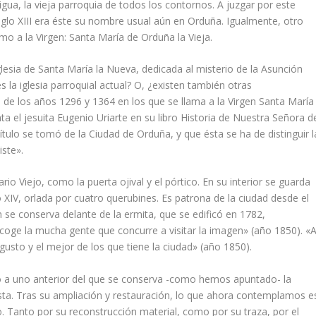
tigua, la vieja parroquia de todos los contornos. A juzgar por este
 siglo XIII era éste su nombre usual aún en Orduña. Igualmente, otro
 a la Virgen: Santa Marí­a de Orduña la Vieja.
a iglesia de Santa Marí­a la Nueva, dedicada al misterio de la Asunción
es la iglesia parroquial actual? O, ¿existen también otras
de los años 1296 y 1364 en los que se llama a la Virgen Santa Marí­a
ta el jesuita Eugenio Uriarte en su libro Historia de Nuestra Señora d
­tulo se tomó de la Ciudad de Orduña, y que ésta se ha de distinguir l
ste».
io Viejo, como la puerta ojival y el pórtico. En su interior se guarda
lo XIV, orlada por cuatro querubines. Es patrona de la ciudad desde el
 se conserva delante de la ermita, que se edificó en 1782,
oge la mucha gente que concurre a visitar la imagen» (año 1850). «
sto y el mejor de los que tiene la ciudad» (año 1850).
yó a uno anterior del que se conserva -como hemos apuntado- la
sta. Tras su ampliación y restauración, lo que ahora contemplamos e
ro. Tanto por su reconstrucción material, como por su traza, por el