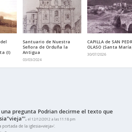
 del
Santuario de Nuestra
CAPILLA de SAN PED
Señora de Orduña la
OLASO (Santa Marí­a)
a (I)
Antigua
30/07/2026
03/03/2024
 una pregunta Podrian decirme el texto que
ia"vieja"'.
el 12/12/2012 a las 11:18 pm
portada de la iglesia»vieja»‘.