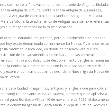
nos solamente al Paí­s Vasco tenemos una serie de Ví­rgenes tituladas
arí­a la Antigua de Orduña, Santa Marí­a la Antigua de Zumárraga,
rí­a La Antigua de Guernica, Santa Marí­a La Antigua de Munguí­a, la
l Vieja de Vitoria. Este aditamento de Antigua hace siempre referencia
iglesia o imagen mariana de la misma localidad.
stió otra, de indudable antigí¼edad, pero que habiendo sido derruida
a que hoy existe denominada comúnmente La Nueva. Y van a ser esta
iglesia matriz de la localidad, en donde se desenvolverá el culto
ministración de los sacramentos; sin embargo, en las primeras queda
, en su primitiva modalidad. Este desdoblamiento de iglesias mariana
de la Pení­nsula. De manera que con la advocación corriente de la
so y extenso. Lo mismo podí­amos decir de la Nueva: iglesia Nueva d
eva de Vitoria…
trona de la Ciudad -imagen muy antigua-, y la iglesia que para cobijarl
 para distinguirla de Santa Marí­a «la Nueva», nombre que se aplicaba a
bula del papa Bonifacio VIII del 10 de noviembre de 1296, el document
ente la denomina Iglesia de Santa Marí­a la Vieja de Orduña («ecclesia