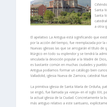
Ciñéndo
Santa M
Santa Ma
catedra
a otra 
El apelativo La Antigua está significando que exi
por la acción del tiempo, fue reemplazada por l
Nuevas iglesias las que se arrogarán el tí­tulo de 
litúrgico en todo su esplendor y se tendrá la ad
vinculada la devoción popular a la Madre de Dios
es bastante común en muchas ciudades y pueblos 
Antigua podí­amos formar un catálogo bien curio
Valladolid, iglesia Nueva de Zamora, catedral Nu
La primitiva iglesia de Santa Marí­a de Orduña, pa
se erigió, fue llamada ya «vieja» en el siglo XIII,
la actual iglesia de la Ciudad. Concretamente la 
más antiguo relativo a este santuario, explí­citam