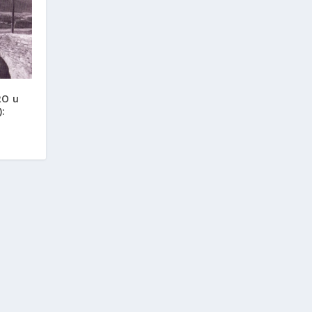
RO u
: