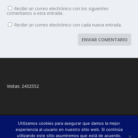
Recibir un correo electrónico con los siguientes
comentarios a esta entrada.
Recibir un correo electrónico con cada nueva entrada.
Visitas:
2432552
© 2018,
&
Francisco Javier Fernández Chento
Mitxel
Utilizamos cookies para asegurar que damos la mejor
|
Olabuénaga
Zona privada
experiencia al usuario en nuestro sitio web. Si continúa
utilizando este sitio asumiremos que está de acuerdo.
Esta web es una iniciativa privada de sus autores y no está relacionada con