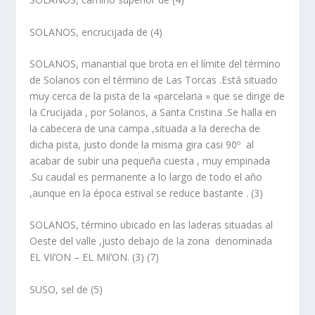
SOLANOS, encrucijada de
(4)
SOLANOS,
manantial
que brota en el lí­mite del término
de Solanos con el término de Las Torcas .Está situado
muy cerca de la pista de la «parcelaria » que se dirige de
la Crucijada , por Solanos, a Santa Cristina .Se halla en
la cabecera de una campa ,situada a la derecha de
dicha pista, justo donde la misma gira casi 90º al
acabar de subir una pequeña cuesta , muy empinada
.Su caudal es permanente a lo largo de todo el año
,aunque en la época estival se reduce bastante . (3)
SOLANOS,
término
ubicado en las laderas situadas al
Oeste del valle ,justo debajo de la zona denominada
EL VIí‘ON – EL MIí‘ON. (3) (7)
SUSO, sel de
(5)