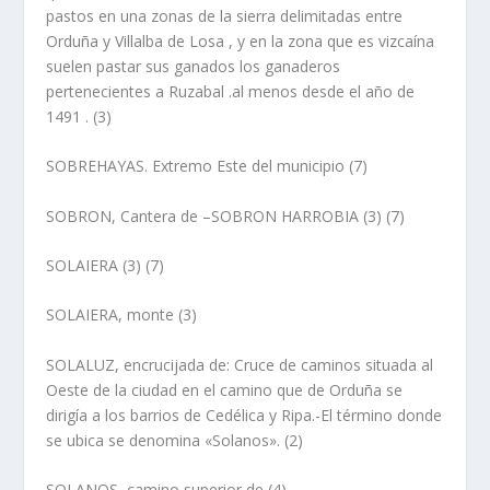
pastos en una zonas de la sierra delimitadas entre
Orduña y Villalba de Losa , y en la zona que es vizcaí­na
suelen pastar sus ganados los ganaderos
pertenecientes a Ruzabal .al menos desde el año de
1491 . (3)
SOBREHAYAS
. Extremo Este del municipio (7)
SOBRON, Cantera de –SOBRON HARROBIA
(3) (7)
SOLAIERA
(3) (7)
SOLAIERA, monte
(3)
SOLALUZ, encrucijada de
: Cruce de caminos situada al
Oeste de la ciudad en el camino que de Orduña se
dirigí­a a los barrios de Cedélica y Ripa.-El término donde
se ubica se denomina «Solanos». (2)
SOLANOS, camino superior de
(4)