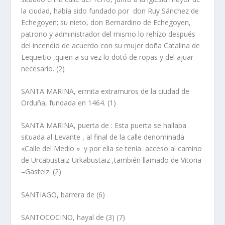
la ciudad, habí­a sido fundado por don Ruy Sánchez de
Echegoyen; su nieto, don Bernardino de Echegoyen,
patrono y administrador del mismo lo rehí­zo después
del incendio de acuerdo con su mujer doña Catalina de
Lequeitio ,quien a su vez lo dotó de ropas y del ajuar
necesario. (2)
SANTA MARINA,
ermita
extramuros de la ciudad de
Orduña, fundada en 1464. (1)
SANTA MARINA, puerta de
: Esta puerta se hallaba
situada al Levante , al final de la calle denominada
«Calle del Medio » y por ella se tení­a acceso al camino
de Urcabustaiz-Urkabustaiz ,también llamado de Vitoria
–Gasteiz. (2)
SANTIAGO, barrera de
(6)
SANTOCOCINO, hayal de
(3) (7)