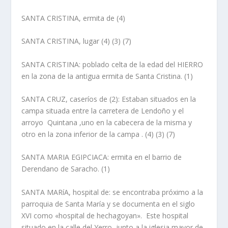
SANTA CRISTINA, ermita de
(4)
SANTA CRISTINA, lugar
(4) (3) (7)
SANTA CRISTINA: poblado celta
de la edad del HIERRO
en la zona de la antigua ermita de Santa Cristina. (1)
SANTA CRUZ, caserí­os de
(2): Estaban situados en la
campa situada entre la carretera de Lendoño y el
arroyo Quintana ,uno en la cabecera de la misma y
otro en la zona inferior de la campa . (4) (3) (7)
SANTA MARIA EGIPCIACA
:
ermita
en el barrio de
Derendano de Saracho. (1)
SANTA MARíA, hospital de
: se encontraba próximo a la
parroquia de Santa Marí­a y se documenta en el siglo
XVI como «hospital de hechagoyan». Este hospital
situado en la calle del Yerro, junto a la iglesia mayor de