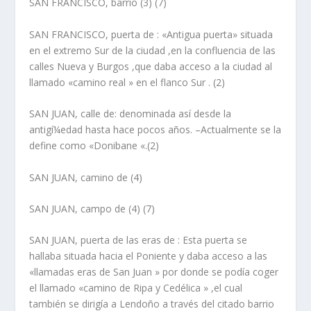
SAN FRANCISCO, barrio
(3) (7)
SAN FRANCISCO, puerta de
: «Antigua puerta» situada
en el extremo Sur de la ciudad ,en la confluencia de las
calles Nueva y Burgos ,que daba acceso a la ciudad al
llamado «camino real » en el flanco Sur . (2)
SAN JUAN, calle de
: denominada así­ desde la
antigí¼edad hasta hace pocos años. –Actualmente se la
define como «Donibane «.(2)
SAN JUAN, camino de
(4)
SAN JUAN, campo de
(4) (7)
SAN JUAN, puerta de las eras de
: Esta puerta se
hallaba situada hacia el Poniente y daba acceso a las
«llamadas eras de San Juan » por donde se podí­a coger
el llamado «camino de Ripa y Cedélica » ,el cual
también se dirigí­a a Lendoño a través del citado barrio