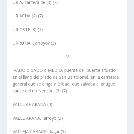
URIA, cantera de
(3) (7)
URIACHA
(4) (7)
URIOSTE
(3) (7)
URRUTIA, ¿arroyo?
(3)
V
VADO o BADO o MEDIO, puente del:
puente situado
en el llano del prado de San Bartolomé, en la carretera
general que se dirige a Bilbao, que salvaba el antiguo
cauce del rí­o Nervión. (3) (7)
VALLE de ARANA
(4)
VALLE ARANA,
arroyo
(3)
VALLEJA CABAí‘AS, lugar
(5)