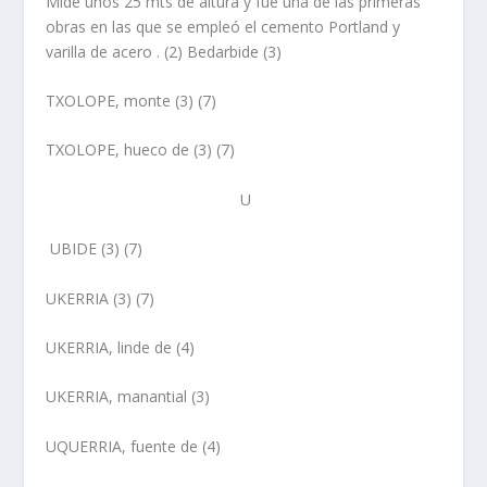
Mide unos 25 mts de altura y fue una de las primeras
obras en las que se empleó el cemento Portland y
varilla de acero . (2) Bedarbide (3)
TXOLOPE,
monte
(3) (7)
TXOLOPE, hueco de
(3) (7)
U
UBIDE
(3) (7)
UKERRIA
(3) (7)
UKERRIA, linde de
(4)
UKERRIA, manantial
(3)
UQUERRIA, fuente de
(4)