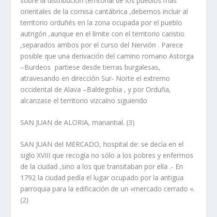
sobre la distribución territorial de los pueblos más
orientales de la cornisa cantábrica ,debemos incluir al
territorio orduñés en la zona ocupada por el pueblo
autrigón ,aunque en el lí­mite con el territorio caristio
,separados ambos por el curso del Nervión . Parece
posible que una derivación del camino romano Astorga
–Burdeos partiese desde tierras burgalesas,
atravesando en dirección Sur- Norte el extremo
occidental de Alava –Baldegobia , y por Orduña,
alcanzase el territorio vizcaí­no siguiendo
SAN JUAN de ALORIA,
manantial
. (3)
SAN JUAN del MERCADO, hospital de
: se decí­a en el
siglo XVIII que recogí­a no sólo a los pobres y enfermos
de la ciudad ,sino a los que transitaban por ella .- En
1792 la ciudad pedí­a el lugar ocupado por la antigua
parroquia para la edificación de un «mercado cerrado «.
(2)