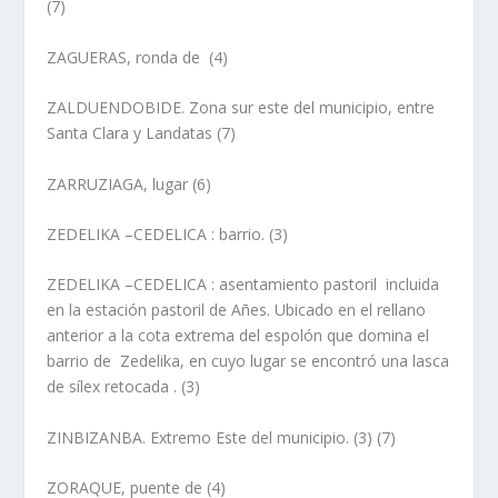
(7)
ZAGUERAS, ronda de
(4)
ZALDUENDOBID
E. Zona sur este del municipio, entre
Santa Clara y Landatas (7)
ZARRUZIAGA, lugar
(6)
ZEDELIKA –CEDELICA
:
barrio
. (3)
ZEDELIKA –CEDELICA
:
asentamiento pastoril
incluida
en la estación pastoril de Añes. Ubicado en el rellano
anterior a la cota extrema del espolón que domina el
barrio de Zedelika, en cuyo lugar se encontró una lasca
de sí­lex retocada . (3)
ZINBIZANBA
. Extremo Este del municipio. (3) (7)
ZORAQUE, puente de
(4)