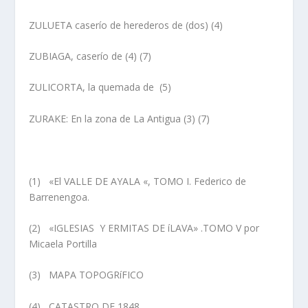
ZULUETA caserí­o de herederos de
(dos)
(4)
ZUBIAGA, caserí­o de
(4) (7)
ZULICORTA, la quemada de
(5)
ZURAKE
: En la zona de La Antigua (3) (7)
(1) «El VALLE DE AYALA «, TOMO I. Federico de
Barrenengoa.
(2) «IGLESIAS Y ERMITAS DE íLAVA» .TOMO V por
Micaela Portilla
(3) MAPA TOPOGRíFICO
(4) CATASTRO DE 1848