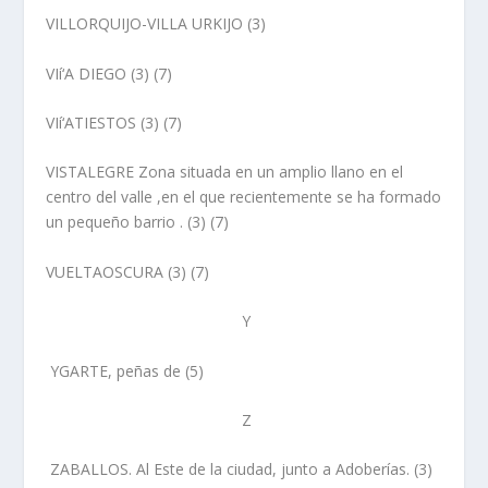
VILLORQUIJO-VILLA URKIJO
(3)
VIí‘A DIEGO
(3) (7)
VIí‘ATIESTOS
(3) (7)
VISTALEGRE
Zona situada en un amplio llano en el
centro del valle ,en el que recientemente se ha formado
un pequeño barrio . (3) (7)
VUELTAOSCURA
(3) (7)
Y
YGARTE, peñas de
(5)
Z
ZABALLOS
. Al Este de la ciudad, junto a Adoberí­as. (3)