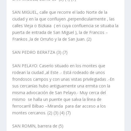
SAN MIGUEL, calle
que recorre el lado Norte de la
ciudad y en la que confluyen ,perpendicularmente , las
calles Vieja o Bizkaia ( en cuya confluencia se situaba la
puerta de entrada de San Miguel ), la de Francos –
Frankos ,la de Orruño y la de San Juan. (2)
SAN PEDRO BERATZA
(3) (7)
SAN PELAYO
: Caserí­o situado en los montes que
rodean la ciudad ,al Este .- Está rodeado de unos
frondosos campos y con unas vistas privilegiadas .-En
sus cercaní­as hubo antiguamente una ermita con la
misma advocación de San Pelayo.- Muy cerca del
mismo se halla un puente que salva la lí­nea de
ferrocarril Bilbao –Miranda para dar acceso a los
montes cercanos. (2) (3) (4) (7)
SAN ROMíN, barrera de
(5)