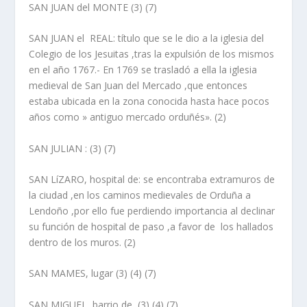
SAN JUAN del MONTE
(3) (7)
SAN JUAN el REAL
: tí­tulo que se le dio a la iglesia del
Colegio de los Jesuitas ,tras la expulsión de los mismos
en el año 1767.- En 1769 se trasladó a ella la iglesia
medieval de San Juan del Mercado ,que entonces
estaba ubicada en la zona conocida hasta hace pocos
años como » antiguo mercado orduñés». (2)
SAN JULIAN :
(3) (7)
SAN LíZARO, hospital de
: se encontraba extramuros de
la ciudad ,en los caminos medievales de Orduña a
Lendoño ,por ello fue perdiendo importancia al declinar
su función de hospital de paso ,a favor de los hallados
dentro de los muros. (2)
SAN MAMES, lugar
(3)
(4) (7)
SAN MIGUEL, barrio de
(3)
(4) (7)