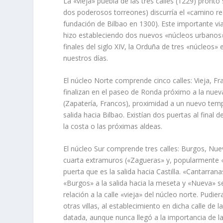
La «vieja» puebla de las tres calles (1229) pront
dos poderosos torreones) discurrí­a el «camino r
fundación de Bilbao en 1300). Este importante via
hizo estableciendo dos nuevos «núcleos urbanos»
finales del siglo XIV, la Orduña de tres «núcleos
nuestros dí­as.
El núcleo Norte comprende cinco calles: Vieja, Fr
finalizan en el paseo de Ronda próximo a la nuev
(Zapaterí­a, Francos), proximidad a un nuevo templ
salida hacia Bilbao. Existí­an dos puertas al final
la costa o las próximas aldeas.
El núcleo Sur comprende tres calles: Burgos, Nu
cuarta extramuros («Zagueras» y, popularmente «E
puerta que es la salida hacia Castilla. «Cantarrana
«Burgos» a la salida hacia la meseta y «Nueva» 
relación a la calle «vieja» del núcleo norte. Pud
otras villas, al establecimiento en dicha calle de
datada, aunque nunca llegó a la importancia de l