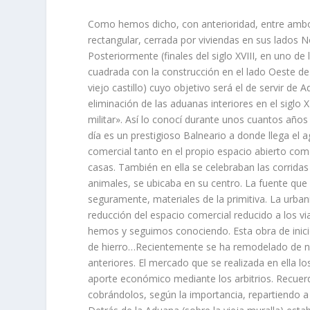
Como hemos dicho, con anterioridad, entre ambo
rectangular, cerrada por viviendas en sus lados N
Posteriormente (finales del siglo XVIII, en uno d
cuadrada con la construcción en el lado Oeste de u
viejo castillo) cuyo objetivo será el de servir de A
eliminación de las aduanas interiores en el siglo 
militar». Así­ lo conocí­ durante unos cuantos año
dí­a es un prestigioso Balneario a donde llega e
comercial tanto en el propio espacio abierto como
casas. También en ella se celebraban las corridas
animales, se ubicaba en su centro. La fuente que
seguramente, materiales de la primitiva. La urba
reducción del espacio comercial reducido a los vi
hemos y seguimos conociendo. Esta obra de inicio
de hierro…Recientemente se ha remodelado de nu
anteriores. El mercado que se realizada en ella lo
aporte económico mediante los arbitrios. Recuerdo 
cobrándolos, según la importancia, repartiendo 