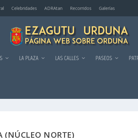
al
Celebridades
ADRAtan
Recorridos
Galerí­as
AS
LA PLAZA
LAS CALLES
PASEOS
PAT
 (NÚCLEO NORTE)