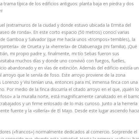
 trama tí­pica de los edificios antiguos: planta baja en piedra y dos
n!
iguel (extramuros de la ciudad y donde estuvo ubicada la Ermita del
aseo de ronda». En este corto espacio (50 metros) conocí­ varias
s» de Gamboa y Salvador (que me hací­a unos «trompos» temibles), la
rpinterí­a» de Orueta y la «herrerí­a» de Olabuenaga (mi familia). ¡Qué
án, mi propio padre y, finalmente, mi tí­o Sebas fueron sus
visitaba muchos dí­as y donde uno convivió con fuegos, fuelles,
io abandonado y en ví­as de extinción. Además del edificio existí­a un
l arroyo que le serví­a de foso. Este arroyo proviene de la zona
s Lorenzo y Visi tení­an una, entonces para mí­, inmensa finca con una
. Por medio de la finca discurrí­a el citado arroyo en el que, ¡quién l
e «foso» a la muralla norte, está magní­ficamente canalizado en el barri
abajados y un firme enlosado de lo más curioso. Junto a la herrerí­a
iente fuente y la «sillerí­a» de El Majo. Desde este lugar asciendo haci
dores («francos») normalmente dedicados al comercio. Sorprende el
ya conocido que abunde esta actividad. Hasta la primera «calleja» ha