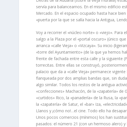
Detrás de la Aduana (sobre la vieja muralla) esta
serví­a para balancearnos. En el mismo edificio e
Mercado. En el espacio ocupado hasta hace bien p
«puerta por la que se salí­a hacia la Antigua, Le
Voy a recorrer el «núcleo norte» o «viejo». Para e
salgo a la Plaza por el «portal oscuro» (único que
arranca «calle Vieja» o «Vizcaya». Su inicio (lige
«torre del Ayuntamiento» (de la que ya hemos hab
frente de fachada entre esta calle y la siguiente
torrecitas. Entre ellas se construyó, posteriormen
palacio que da a «calle Vieja» permanece vigente
flanqueada por dos amplias bandas que, sin duda
algo similar. Todos los restos de la antigua acti
«confecciones» Machacón, de la «zapaterí­a» de Gu
«curtidos» Rico, la «panaderí­a» de la Rusa, la «pa
la «zapaterí­a» de Satur, el «bar» Iza, «electricida
Llanos y ¡cómo no!…el cine. Todo ello ha desapar
Unos pocos comercios (mí­nimos) los han sustituid
pasados: el número 21 (con un hermoso alero) y la