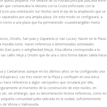
o se quedó pequeña. Por delante de su muralla principal (ubicada entre
eal» que comunicaba la Meseta con la Costa (reforzado con la
l (con una orientación Sur-Norte) será el eje de la ampliación que se
 separados por una amplia plaza. De este modo se configurará, a
» en torno a una plaza que ha permanecido «cuasiintangible» hasta
ancos, Orruño, San Juan y Zapaterí­a (o San Lucas). Nacen en la Plaza 
a muralla norte. Hacen referencia a determinadas actividades
o (San Juan) o antigí¼edad (Vieja). Esta última correspondí­a a la
 de las calles Vieja y Orruño que de una u otra forma daban salida hacia
eva y Cantarranas aunque en los últimos años se ha configurado una
stajeras»). Las tres nacen en la Plaza y confluyen en una única
s» hace referencia a algún «arroyuelo» que circularí­a por ella,
seguramente al momento de la construcción de este núcleo, en
iera ser, sin embargo, que su denominación hiciese referencia, como en
 la pequeña comunidad judí­a radicada en la ciudad, suficientemente
as de Vitoria o Valmaseda.