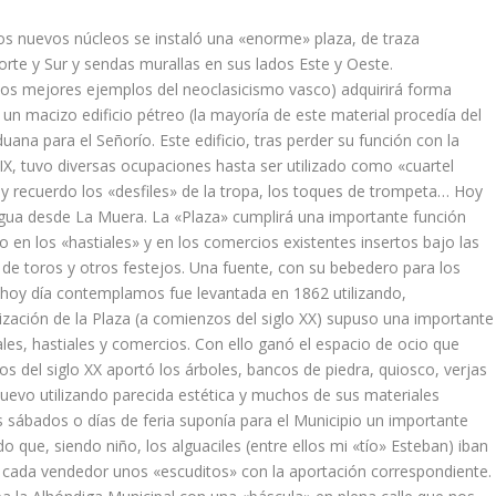
s nuevos núcleos se instaló una «enorme» plaza, de traza
orte y Sur y sendas murallas en sus lados Este y Oeste.
e los mejores ejemplos del neoclasicismo vasco) adquirirá forma
n macizo edificio pétreo (la mayorí­a de este material procedí­a del
duana para el Señorí­o. Este edificio, tras perder su función con la
XIX, tuvo diversas ocupaciones hasta ser utilizado como «cuartel
s y recuerdo los «desfiles» de la tropa, los toques de trompeta… Hoy
l agua desde La Muera. La «Plaza» cumplirá una importante función
 en los «hastiales» y en los comercios existentes insertos bajo las
 de toros y otros festejos. Una fuente, con su bebedero para los
 hoy dí­a contemplamos fue levantada en 1862 utilizando,
nización de la Plaza (a comienzos del siglo XX) supuso una importante
ales, hastiales y comercios. Con ello ganó el espacio de ocio que
s del siglo XX aportó los árboles, bancos de piedra, quiosco, verjas
evo utilizando parecida estética y muchos de sus materiales
s sábados o dí­as de feria suponí­a para el Municipio un importante
que, siendo niño, los alguaciles (entre ellos mi «tí­o» Esteban) iban
a cada vendedor unos «escuditos» con la aportación correspondiente.