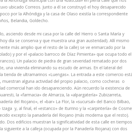
ba la Alhóndiga Municipal con una «báscula» en plena calle que nos
stuvo ubicado Correos. Junto a él se construyó el hoy desaparecido
oco por la Alhóndiga y la casa de Olaso existí­a la correspondiente
ndoños, Belandia, Goldecho.
llo, asciendo desde mi casa por la calle del Hierro o Santa Marí­a y
 hoy dí­a se conserva y que muestra una gran austeridad). Allí­ mismo
ramente más amplio que el resto de la calle) se ve enmarcado por la
lado) y por el «palacio barroco de Dí­az Pimienta» que ocupa todo el
 (Francos). Un palacio de piedra de gran severidad rematado por dos
te, una vivienda eliminando su escudo de armas. En el lateral del
 la tienda de ultramarinos «Luengas». La entrada a este comercio est
, muestran alguna actividad del propio palacio, como cocheras o
vidad comercial han ido desapareciendo. Aún recuerdo la existencia de
aresti, la «farmacia» de Almarza, la «alpargaterí­a» Zubizarreta,
naderí­a del Riojano», el «bar» La Flor, la «sucursal» del Banco Bilbao,
d» Izaga y, al final, el «estanco» de Iturrino y la «carpinterí­a» de Cosm
ecido excepto la panaderí­a del Riojano (más moderna que el resto).
o. Dos edificios muestran la significatividad de esta calle en tiempo
 siguiente a la calleja (ocupada por la Panaderí­a Riojana) con dos