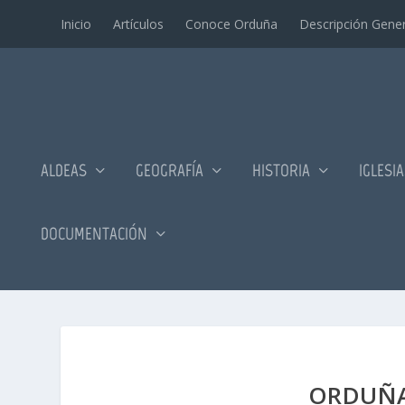
Inicio
Artí­culos
Conoce Orduña
Descripción Gener
ALDEAS
GEOGRAFÍA
HISTORIA
IGLESI
DOCUMENTACIÓN
ORDUÑA