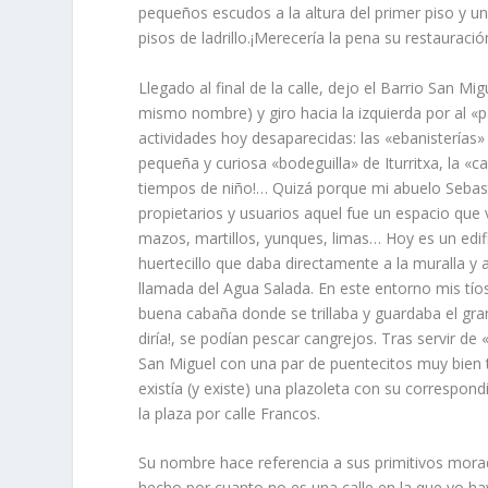
pequeños escudos a la altura del primer piso y una
pisos de ladrillo.¡Merecerí­a la pena su restauració
Llegado al final de la calle, dejo el Barrio San M
mismo nombre) y giro hacia la izquierda por al «p
actividades hoy desaparecidas: las «ebanisterí­a
pequeña y curiosa «bodeguilla» de Iturritxa, la «ca
tiempos de niño!… Quizá porque mi abuelo Sebasti
propietarios y usuarios aquel fue un espacio que 
mazos, martillos, yunques, limas… Hoy es un edific
huertecillo que daba directamente a la muralla y a
llamada del Agua Salada. En este entorno mis tí­o
buena cabaña donde se trillaba y guardaba el grano
dirí­a!, se podí­an pescar cangrejos. Tras servir d
San Miguel con una par de puentecitos muy bien tr
existí­a (y existe) una plazoleta con su correspond
la plaza por calle Francos.
Su nombre hace referencia a sus primitivos mora
hecho por cuanto no es una calle en la que yo ha