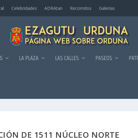
al
Celebridades
ADRAtan
Recorridos
Galerí­as
AS
LA PLAZA
LAS CALLES
PASEOS
PAT
IÓN DE 1511 NÚCLEO NORTE