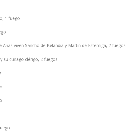
o, 1 fuego
ego
e Arias viven Sancho de Belandia y Martin de Estemiga, 2 fuegos
y su cuñago clérigo, 2 fuegos
o
go
go
fuego