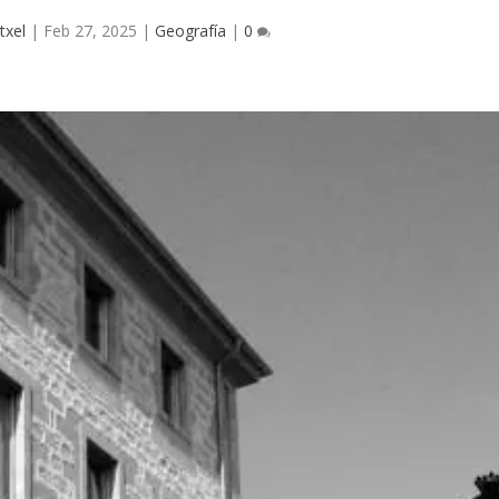
txel
|
Feb 27, 2025
|
Geografía
|
0