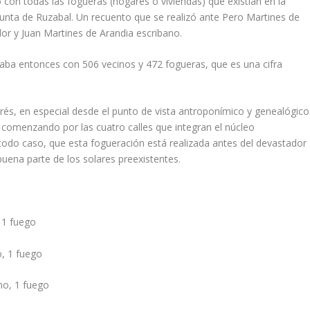
 con todas las fogueras (hogares o viviendas) que existían en la
 Junta de Ruzabal. Un recuento que se realizó ante Pero Martines de
or y Juan Martines de Arandia escribano.
ntaba entonces con 506 vecinos y 472 fogueras, que es una cifra
s, en especial desde el punto de vista antroponímico y genealógico
 comenzando por las cuatro calles que integran el núcleo
todo caso, que esta fogueración está realizada antes del devastador
uena parte de los solares preexistentes.
 1 fuego
o, 1 fuego
mo, 1 fuego