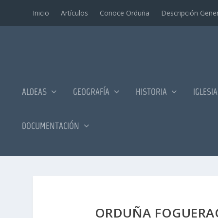
Inicio
Artí­culos
Conoce Orduña
Descripción Gener
ALDEAS
GEOGRAFÍA
HISTORIA
IGLESI
DOCUMENTACIÓN
ORDUÑA FOGUERAC