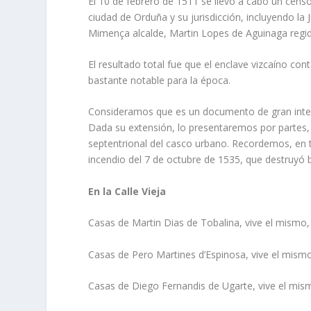
El 10 de febrero de 1511 se llevó a cabo un censo
ciudad de Orduña y su jurisdicción, incluyendo la
Mimença alcalde, Martin Lopes de Aguinaga regid
El resultado total fue que el enclave vizcaíno co
bastante notable para la época.
Consideramos que es un documento de gran interé
Dada su extensión, lo presentaremos por partes,
septentrional del casco urbano. Recordemos, en 
incendio del 7 de octubre de 1535, que destruyó b
En la Calle Vieja
Casas de Martin Dias de Tobalina, vive el mismo,
Casas de Pero Martines d’Espinosa, vive el mism
Casas de Diego Fernandis de Ugarte, vive el mis