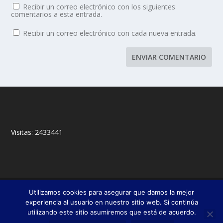
Recibir un correo electrónico con los siguientes
comentarios a esta entrada.
Recibir un correo electrónico con cada nueva entrada.
Visitas:
2433441
© 2018,
&
Francisco Javier Fernández Chento
Mitxel
Utilizamos cookies para asegurar que damos la mejor
|
Olabuénaga
Zona privada
experiencia al usuario en nuestro sitio web. Si continúa
utilizando este sitio asumiremos que está de acuerdo.
Esta web es una iniciativa privada de sus autores y no está relacionada con