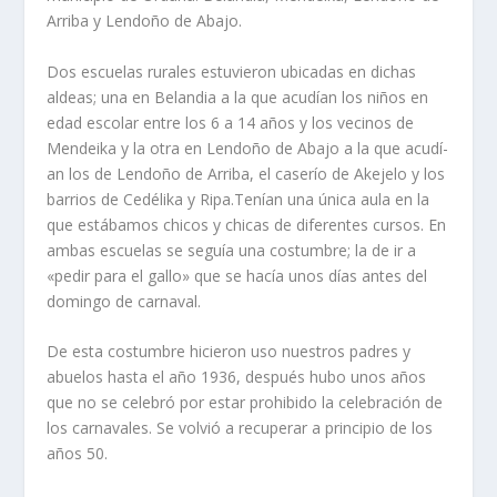
Arriba y Lendoño de Abajo.
Dos escuelas rurales estuvieron ubicadas en dichas
aldeas; una en Belandia a la que acudí­an los niños en
edad escolar entre los 6 a 14 años y los vecinos de
Mendeika y la otra en Lendoño de Abajo a la que acudí­
an los de Lendoño de Arriba, el caserí­o de Akejelo y los
barrios de Cedélika y Ripa.Tení­an una única aula en la
que estábamos chicos y chicas de diferentes cursos. En
ambas escuelas se seguí­a una costumbre; la de ir a
«pedir para el gallo» que se hací­a unos dí­as antes del
domingo de carnaval.
De esta costumbre hicieron uso nuestros padres y
abuelos hasta el año 1936, después hubo unos años
que no se celebró por estar prohibido la celebración de
los carnavales. Se volvió a recuperar a principio de los
años 50.