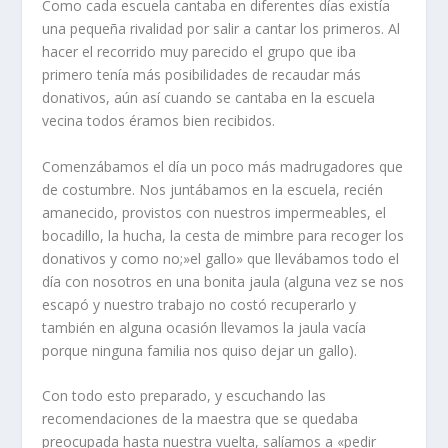
Como cada escuela cantaba en diferentes dí­as existí­a
una pequeña rivalidad por salir a cantar los primeros. Al
hacer el recorrido muy parecido el grupo que iba
primero tení­a más posibilidades de recaudar más
donativos, aún así­ cuando se cantaba en la escuela
vecina todos éramos bien recibidos.
Comenzábamos el dí­a un poco más madrugadores que
de costumbre. Nos juntábamos en la escuela, recién
amanecido, provistos con nuestros impermeables, el
bocadillo, la hucha, la cesta de mimbre para recoger los
donativos y como no;»el gallo» que llevábamos todo el
dí­a con nosotros en una bonita jaula (alguna vez se nos
escapó y nuestro trabajo no costó recuperarlo y
también en alguna ocasión llevamos la jaula vací­a
porque ninguna familia nos quiso dejar un gallo).
Con todo esto preparado, y escuchando las
recomendaciones de la maestra que se quedaba
preocu­pada hasta nuestra vuelta, salí­amos a «pedir