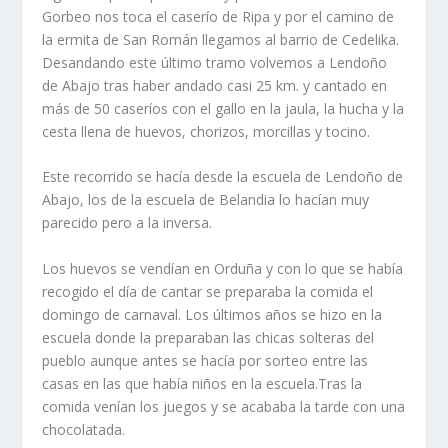
Gorbeo nos toca el caserí­o de Ripa y por el camino de
la ermita de San Román llegamos al barrio de Cedelika.
Des­andando este último tramo volvemos a Lendoño
de Abajo tras haber andado casi 25 km. y cantado en
más de 50 ca­serí­os con el gallo en la jaula, la hucha y la
cesta llena de huevos, chorizos, morcillas y tocino.
Este recorrido se hací­a desde la escuela de Lendoño de
Abajo, los de la escuela de Belandia lo hací­an muy
parecido pero a la inversa.
Los huevos se vendí­an en Orduña y con lo que se habí­a
recogido el dí­a de cantar se preparaba la comida el
domin­go de carnaval. Los últimos años se hizo en la
escuela donde la preparaban las chicas solteras del
pueblo aunque antes se hací­a por sorteo entre las
casas en las que habí­a niños en la escuela.Tras la
comida vení­an los juegos y se acababa la tarde con una
chocolatada.