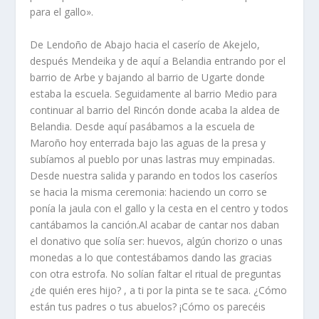
para el gallo».
De Lendoño de Abajo hacia el caserí­o de Akejelo,
después Mendeika y de aquí­ a Belandia entrando por el
barrio de Arbe y bajando al barrio de Ugarte donde
estaba la escue­la. Seguidamente al barrio Medio para
continuar al barrio del Rincón donde acaba la aldea de
Belandia. Desde aquí­ pasábamos a la escuela de
Maroño hoy enterrada bajo las aguas de la presa y
subí­amos al pueblo por unas lastras muy empinadas.
Desde nuestra salida y parando en todos los caserí­os
se hacia la misma ceremonia: haciendo un corro se
poní­a la jaula con el gallo y la cesta en el centro y todos
cantábamos la canción.Al acabar de cantar nos daban
el do­nativo que solí­a ser: huevos, algún chorizo o unas
monedas a lo que contestábamos dando las gracias
con otra estrofa. No solí­an faltar el ritual de preguntas
¿de quién eres hijo? , a ti por la pinta se te saca. ¿Cómo
están tus padres o tus abuelos? ¡Cómo os parecéis