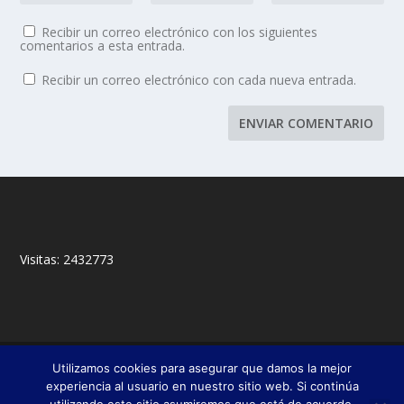
Recibir un correo electrónico con los siguientes
comentarios a esta entrada.
Recibir un correo electrónico con cada nueva entrada.
Visitas:
2432773
© 2018,
&
Francisco Javier Fernández Chento
Mitxel
Utilizamos cookies para asegurar que damos la mejor
|
Olabuénaga
Zona privada
experiencia al usuario en nuestro sitio web. Si continúa