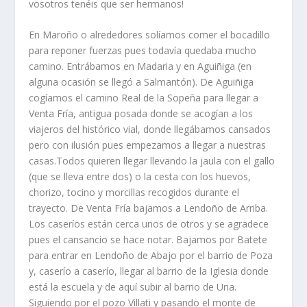
vosotros tenéis que ser her­manos!
En Maroño o alrededores solí­amos comer el bocadillo
para reponer fuerzas pues todaví­a quedaba mucho
camino. Entrábamos en Madaria y en Aguiñiga (en
alguna ocasión se llegó a Salmantón). De Aguiñiga
cogí­amos el camino Real de la Sopeña para llegar a
Venta Frí­a, antigua posada donde se acogí­an a los
viajeros del histórico vial, donde llegábamos cansados
pero con ilusión pues empezamos a llegar a nues­tras
casas.Todos quieren llegar llevando la jaula con el gallo
(que se lleva entre dos) o la cesta con los huevos,
chorizo, tocino y morcillas recogidos durante el
trayecto. De Venta Frí­a bajamos a Lendoño de Arriba.
Los caserí­os están cerca unos de otros y se agradece
pues el cansancio se hace no­tar. Bajamos por Batete
para entrar en Lendoño de Abajo por el barrio de Poza
y, caserí­o a caserí­o, llegar al barrio de la Iglesia donde
está la escuela y de aquí­ subir al barrio de Uria.
Siguiendo por el pozo Villati y pasando el monte de