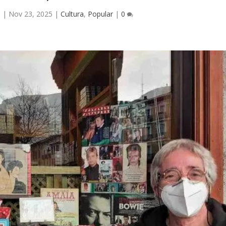
l
|
Nov 23, 2025
|
Cultura
,
Popular
|
0