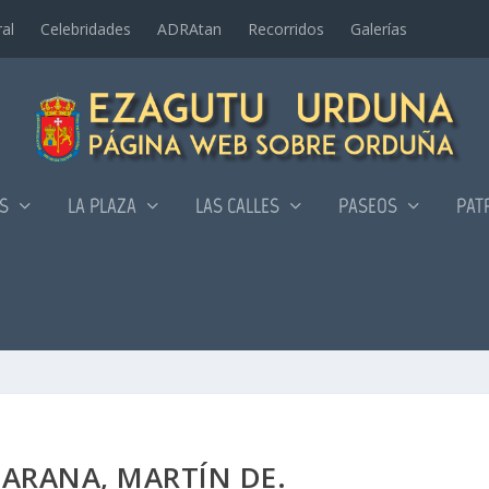
al
Celebridades
ADRAtan
Recorridos
Galerí­as
AS
LA PLAZA
LAS CALLES
PASEOS
PAT
 ARANA, MARTÍN DE.