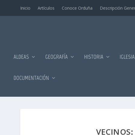
Inicio
Artí­culos
Conoce Orduña
Descripción Gener
ALDEAS
GEOGRAFÍA
HISTORIA
IGLESI
DOCUMENTACIÓN
VECINOS: