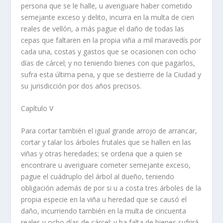
persona que se le halle, u averiguare haber cometido
semejante exceso y delito, incurra en la multa de cien
reales de vellón, a más pague el daño de todas las
cepas que faltaren en la propia viña a mil maravedí­s por
cada una, costas y gastos que se ocasionen con ocho
dí­as de cárcel; y no teniendo bienes con que pagarlos,
sufra esta última pena, y que se destierre de la Ciudad y
su jurisdicción por dos años precisos.
Capí­tulo V
Para cortar también el igual grande arrojo de arrancar,
cortar y talar los árboles frutales que se hallen en las
viñas y otras heredades; se ordena que a quien se
encontrare u averiguare cometer semejante exceso,
pague el cuádruplo del árbol al dueño, teniendo
obligación además de por si u a costa tres árboles de la
propia especie en la viña u heredad que se causó el
daño, incurriendo también en la multa de cincuenta
reales y ocho dí­as de cárcel; y ha falta de bienes sufrirá