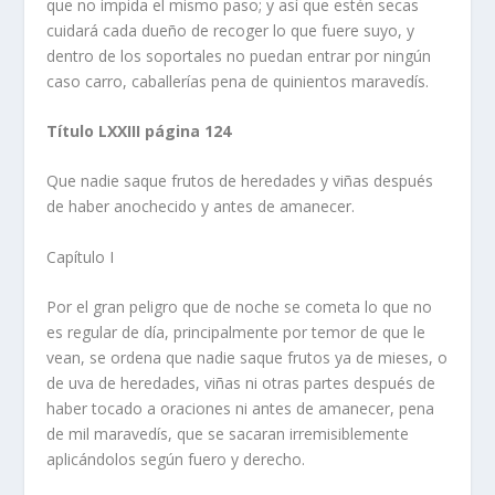
que no impida el mismo paso; y así­ que estén secas
cuidará cada dueño de recoger lo que fuere suyo, y
dentro de los soportales no puedan entrar por ningún
caso carro, caballerí­as pena de quinientos maravedí­s.
Tí­tulo LXXIII página 124
Que nadie saque frutos de heredades y viñas después
de haber anochecido y antes de amanecer.
Capí­tulo I
Por el gran peligro que de noche se cometa lo que no
es regular de dí­a, principalmente por temor de que le
vean, se ordena que nadie saque frutos ya de mieses, o
de uva de heredades, viñas ni otras partes después de
haber tocado a oraciones ni antes de amanecer, pena
de mil maravedí­s, que se sacaran irremisiblemente
aplicándolos según fuero y derecho.