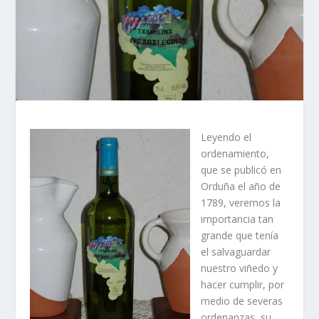
Leyendo el
ordenamiento,
que se publicó en
Orduña el año de
1789, veremos la
importancia tan
grande que tení­a
el salvaguardar
nuestro viñedo y
hacer cumplir, por
medio de severas
ordenanzas, su