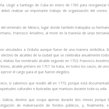
eña. Llegó a Santiago de Cuba en enero de 1765 para reorganizar l
ebió realizar un importante trabajo de organiza­ción del correo 
 del virreinato de México, lugar donde también trabajaba su herman
rma­no, Francisco Anselmo, al morir en la travesí­a de unas terciana
ron vinculados a Orduña aunque fuese de una manera simbólica. E
o electivo de alcaldes de la ciudad que se celebraba anual­mente todo
í­, Matí­as fue nombrado alcalde segundo en 1753; Francisco Anselmo
ntonio, alcalde primero en 1757. Se trata, en todos los casos, de uno
ejercer el cargo para el que fueron elegidos.
ico, sí­ sabemos que residió allí­ en 1773, porque está documentad
nquietudes culturales e ilustradas que man­tuvo durante toda su vida.
e Galicia, destino que ocupa apenas durante dos meses porque l
tigación de mal­versación de fondos públicos, y, finalmente, e