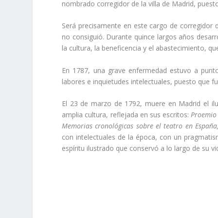
nombrado corregidor de la villa de Madrid, puest
Será precisamente en este cargo de corregidor d
no consi­guió. Durante quince largos años desarr
la cultura, la beneficencia y el abastecimiento, q
En 1787, una grave enfermedad estuvo a punto d
labores e inquietudes intelectuales, puesto que 
El 23 de marzo de 1792, muere en Madrid el ilu
amplia cul­tura, reflejada en sus escritos:
Proemio h
Memorias cronológicas sobre el teatro en España, 
con intelectuales de la época, con un pragmatism
espí­ritu ilus­trado que conservó a lo largo de su vi