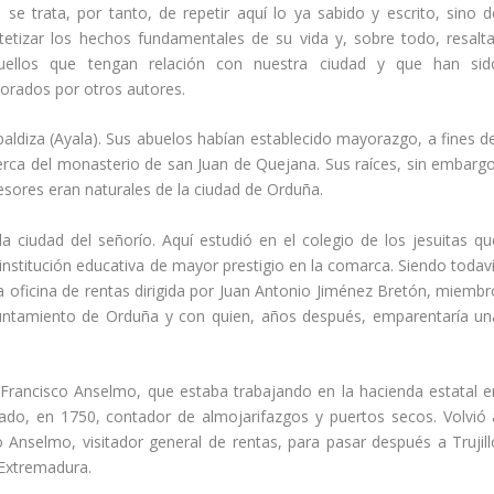
 se trata, por tanto, de repetir aquí­ lo ya sabido y escrito, sino d
ntetizar los hechos fundamentales de su vida y, sobre todo, resalta
uellos que tengan relación con nuestra ciudad y que han sid
norados por otros autores.
diza (Ayala). Sus abuelos habí­an establecido mayorazgo, a fines de
cerca del monasterio de san Juan de Quejana. Sus raí­ces, sin embargo
ores eran natura­les de la ciudad de Orduña.
 ciudad del señorí­o. Aquí­ estudió en el colegio de los jesuitas qu
 insti­tución educativa de mayor prestigio en la comarca. Siendo todav
a oficina de ren­tas dirigida por Juan Antonio Jiménez Bretón, miembr
ayuntamiento de Orduña y con quien, años después, emparentarí­a un
rancisco Anselmo, que estaba traba­jando en la hacienda estatal e
rado, en 1750, contador de almojarifazgos y puertos secos. Volvió 
Anselmo, visitador general de rentas, para pasar después a Trujill
Extremadura.