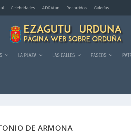
al
Celebridades
ADRAtan
Recorridos
Galerí­as
AS
LA PLAZA
LAS CALLES
PASEOS
PAT
NTONIO DE ARMONA