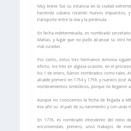
Muy breve fue su estancia en la ciudad extrem
hacienda cubana creando nuevos impuestos, y d
transporte entre la isla y la pení­nsula.
En fecha indeterminada, es nombrado secretario
Matí­as, y lugar que no pudo alcanzar su otro he
mal curadas.
Por cierto, estos tres hermanos Armona siguie
efecto, los tres en alguna ocasión, en el proces
los 1 de enero, fueron nombra­dos como tales. As
alcalde primero en 1754 y 1759, y nuestro José A
nombra­mientos simbólicos, porque no llegaron a 
Aunque no conocemos la fecha de llega­da a Méx
ese año su el paí­s de su nacimiento y con unas i
En 1776, es nombrado intendente del reino d
encomiendan, primero, unos trabajos de inves