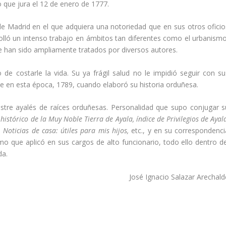
o que jura el 12 de enero de 1777.
e Madrid en el que adquiera una notoriedad que en sus otros oficio
olló un intenso trabajo en ámbitos tan diferentes como el urbanismo
ue han sido amplia­mente tratados por diversos autores.
e costarle la vida. Su ya frágil salud no le impidió seguir con su
fue en esta época, 1789, cuando elaboró su historia orduñesa.
stre ayalés de raí­ces orduñesas. Personalidad que supo conjugar s
istóri­co de la Muy Noble Tierra de Ayala, índice de Privilegios de Ayal
Noticias de casa: útiles para mis hijos,
etc., y en su correspon­denci
o que aplicó en sus cargos de alto funcionario, todo ello dentro de
da.
José Ignacio Salazar Arechald