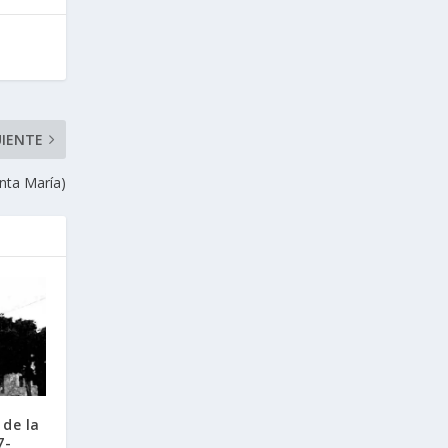
UIENTE
ta Marí­a)
de la
7-