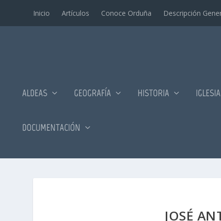
Inicio
Artí­culos
Conoce Orduña
Descripción Gener
ALDEAS
GEOGRAFÍA
HISTORIA
IGLESI
DOCUMENTACIÓN
JOSÉ A