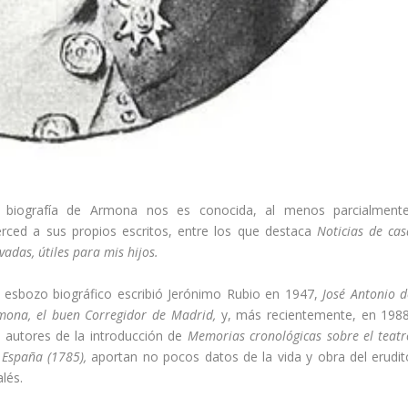
 biografí­a de Armona nos es conoci­da, al menos parcialmente
rced a sus propios escritos, entre los que destaca
Noticias de cas
vadas, útiles para mis hijos.
 esbozo biográfico escribió Jerónimo Rubio en 1947,
José Antonio d
mona, el buen Corregidor de Madrid,
y, más reciente­mente, en 1988
s autores de la introduc­ción de
Memorias cronológicas sobre el tea­tr
 España (1785),
aportan no pocos datos de la vida y obra del erudit
alés.