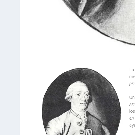
La
me
pri
Un
Ar
lo
en
ay