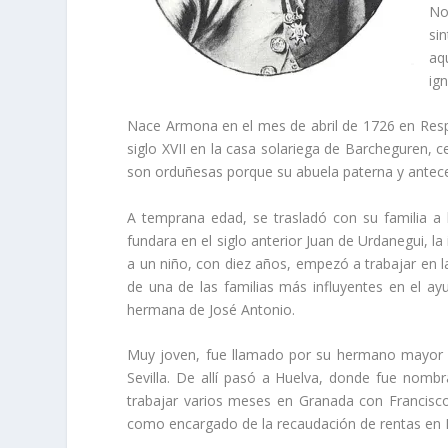
No
si
aq
ig
Nace Armona en el mes de abril de 1726 en Respal
siglo XVII en la casa solariega de Barcheguren, 
son orduñesas porque su abuela paterna y anteces
A temprana edad, se trasladó con su familia a la
fundara en el siglo anterior Juan de Urdanegui, la
a un niño, con diez años, empezó a trabajar en l
de una de las familias más influ­yentes en el 
her­mana de José Antonio.
Muy joven, fue llamado por su hermano mayor F
Sevilla. De allí­ pasó a Huelva, donde fue nomb
trabajar varios meses en Granada con Francisco 
como encargado de la recaudación de rentas en 