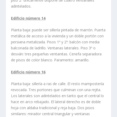
piso 2º únicamente dispone de cuatro ventanales
adintelados.
Edificio número 14
Planta baja: puede ser sillerí­a pintada de marrón. Puerta
metálica de acceso a la vivienda y un doble portón con
persiana metalizada. Pisos 1º y 2º: balcón con media
balconada de ladrillo. Ventanas laterales. Piso 3º o
desván: tres pequeñas ventanitas. Cenefa separadora
de pisos de color blanco. Paramento: amarillo.
Edificio número 16
Planta baja: sillerí­a a ras de calle. El resto mamposterí­a
revocada. Tres portones que culminan con una rejita.
Los laterales son adintelados en tanto que el central lo
hace en arco rebajado. El lateral derecho es de doble
hoja con aldaba tradicional y reja baja. Dos pisos
similares: mirador central triangular y ventanas