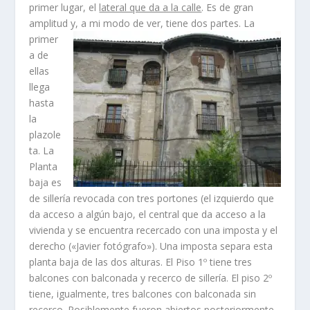
primer lugar, el
lateral que da a la calle
. Es de gran
amplitud y, a mi modo de ver, tiene dos
partes. La
primer
a de
ellas
llega
hasta
la
plazole
ta. La
Planta
baja es
de sillerí­a revocada con tres portones (el izquierdo que
da acceso a algún bajo, el central que da acceso a la
vivienda y se encuentra recercado con una imposta y el
derecho («Javier fotógrafo»). Una imposta separa esta
planta baja de las dos alturas. El Piso 1º tiene tres
balcones con balconada y recerco de sillerí­a. El piso 2º
tiene, igualmente, tres balcones con balconada sin
recerco. Posiblemente fueron abiertos posteriormente.