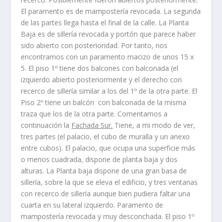
El paramento es de mamposterí­a revocada. La segunda
de las partes llega hasta el final de la calle. La Planta
Baja es de sillerí­a revocada y portón que parece haber
sido abierto con posterioridad. Por tanto, nos
encontramos con un paramento macizo de unos 15 x
5. El piso 1º tiene dos balcones con balconada (el
izquierdo abierto posteriormente y el derecho con
recerco de sillerí­a similar a los del 1º de la otra parte. El
Piso 2º tiene un balcón con balconada de la misma
traza que los de la otra parte. Comentamos a
continuación la
Fachada Sur.
Tiene, a mi modo de ver,
tres partes (el palacio, el cubo de muralla y un anexo
entre cubos). El palacio, que ocupa una superficie más
o menos cuadrada, dispone de planta baja y dos
alturas. La Planta baja dispone de una gran basa de
sillerí­a, sobre la que se eleva el edificio, y tres ventanas
con recerco de sillerí­a aunque bien pudiera faltar una
cuarta en su lateral izquierdo. Paramento de
mamposterí­a revocada y muy desconchada. El piso 1º