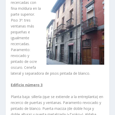
recercadas con
fina moldura en la
parte superior.
Piso 3º: tres
ventanas más
pequeñas e
igualmente
recercadas.
Paramento:
revocado y
pintado de ocre
oscuro. Cenefa
lateral y separadora de pisos pintada de blanco.
Edificio número 3
Planta baja: sillerí­a (que se extiende a la entreplanta) en
recerco de puertas y ventanas. Paramento revocado y
pintado de blanco. Puerta maciza (de doble hoja y
doble altura) y puerta metalizada («Txoko»). Aldaba