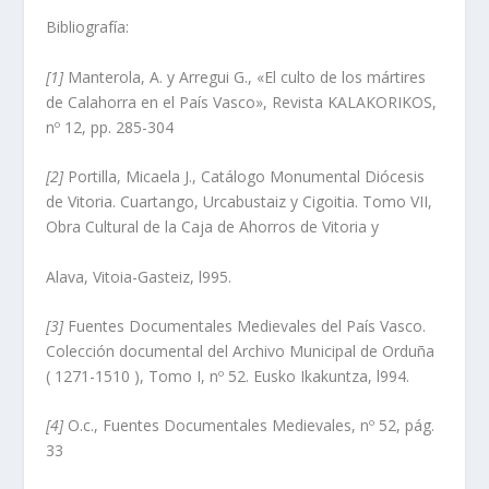
Bibliografí­a:
[1]
Manterola, A. y Arregui G., «El culto de los mártires
de Calahorra en el Paí­s Vasco», Revista KALAKORIKOS,
nº 12, pp. 285-304
[2]
Portilla, Micaela J., Catálogo Monumental Diócesis
de Vitoria. Cuartango, Urcabustaiz y Cigoitia. Tomo VII,
Obra Cultural de la Caja de Ahorros de Vitoria y
Alava, Vitoia-Gasteiz, l995.
[3]
Fuentes Documentales Medievales del Paí­s Vasco.
Colección documental del Archivo Municipal de Orduña
( 1271-1510 ), Tomo I, nº 52. Eusko Ikakuntza, l994.
[4]
O.c., Fuentes Documentales Medievales, nº 52, pág.
33