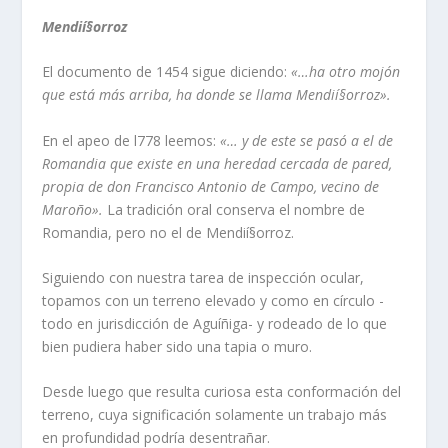
Mendií§orroz
El documento de 1454 sigue diciendo:
«…ha otro mojón
que está más arriba, ha donde se llama Mendií§orroz».
En el apeo de l778 leemos:
«… y de este se pasó a el de
Romandia que existe en una heredad cercada de pared,
propia de don Francisco Antonio de Campo, vecino de
Maroño».
La tradición oral conserva el nombre de
Romandia, pero no el de Mendií§orroz.
Siguiendo con nuestra tarea de inspección ocular,
topamos con un terreno elevado y como en cí­rculo -
todo en jurisdicción de Aguí­ñiga- y rodeado de lo que
bien pudiera haber sido una tapia o muro.
Desde luego que resulta curiosa esta conformación del
terreno, cuya significación solamente un trabajo más
en profundidad podrí­a desentrañar.