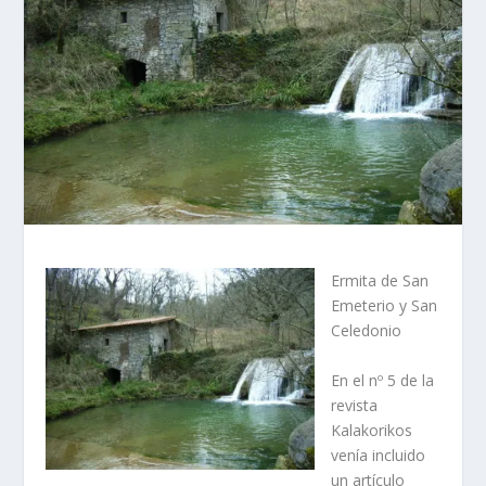
Ermita de San
Emeterio y San
Celedonio
En el nº 5 de la
revista
Kalakorikos
vení­a incluido
un artí­culo