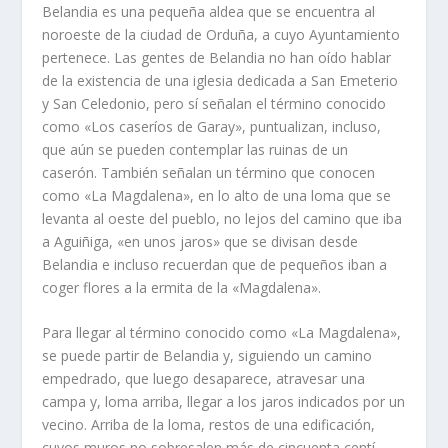
Belandia es una pequeña aldea que se encuentra al
noroeste de la ciudad de Orduña, a cuyo Ayuntamiento
pertenece. Las gentes de Belandia no han oí­do hablar
de la existencia de una iglesia dedicada a San Emeterio
y San Celedonio, pero sí­ señalan el término conocido
como «Los caserí­os de Garay», puntualizan, incluso,
que aún se pueden contemplar las ruinas de un
caserón. También señalan un término que conocen
como «La Magdalena», en lo alto de una loma que se
levanta al oeste del pueblo, no lejos del camino que iba
a Aguiñiga, «en unos jaros» que se divisan desde
Belandia e incluso recuerdan que de pequeños iban a
coger flores a la ermita de la «Magdalena».
Para llegar al término conocido como «La Magdalena»,
se puede partir de Belandia y, siguiendo un camino
empedrado, que luego desaparece, atravesar una
campa y, loma arriba, llegar a los jaros indicados por un
vecino. Arriba de la loma, restos de una edificación,
cuyos muros no sobresalen más de cincuenta centí­