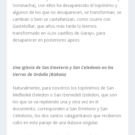
Sorsinacha), con ellos ha desaparecido el topónimo y
algunos de los que no desaparecen, se transforman, se
cambian o bien se castellanizan, como ocurre con
Gasteloí§ar, que años más tarde lo leemos
transformado en «Los castillos de Garay», para
desaparecer en posteriores apeos.
Una iglesia de San Emeterio y San Celedonio en las
tierras de Orduña (Bizkaia)
Naturalmente, para nosotros los topónimos de San
Meí§edeli í‡eledon o San í‡emedeli í‡eledon, que son
los que se va repitiendo una y otra vez en el
documento, corresponden a San Emeterio y San
Celedonio, los dos santos calagurritanos que recibieron
culto en este paraje de una dulzura singular.