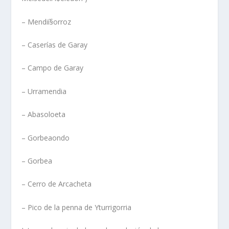
– Mendií§orroz
– Caserí­as de Garay
– Campo de Garay
– Urramendia
– Abasoloeta
– Gorbeaondo
– Gorbea
– Cerro de Arcacheta
– Pico de la penna de Yturrigorria