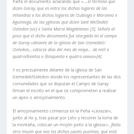
Parte el documento aclarando que
«….el término que
dizen Garay, que es entre los dichos logares de las
Velandias e los dichos logares de í‡ubiaga e Maronno e
Aguinniga, do las yglesias que dizen Sant Meí§edeli
í‡eledon (sic) e Santa Maria Magdalena» [3]. Señala al
poco que el dicho documento fue otorgado en el campo
de Garay «delante de la iglesia de San í‡emedeli/
í‡eledon,…catorze dí­as del mes de mayo… de mill e
quatroí§ientos e í§inquenta e quatro annos»[4]
.
Y es precisamente delante de la iglesia de San
í‡emedeli/í‡eledon donde los representantes de las dos
comunidades que se disputan el Campo de Garay
firman el escrito en el que se comprometen a realizar
un apeo o amojonamiento.
El amojonamiento comienza en la Peña «Lexazar»,
junto al rí­o y, tras pasar por Leto y recorrer la loma de
la montaña, colocan un mojón junto a la iglesia:
«…fasta
otro mojón que nos los dichos juezes pusimos, que está