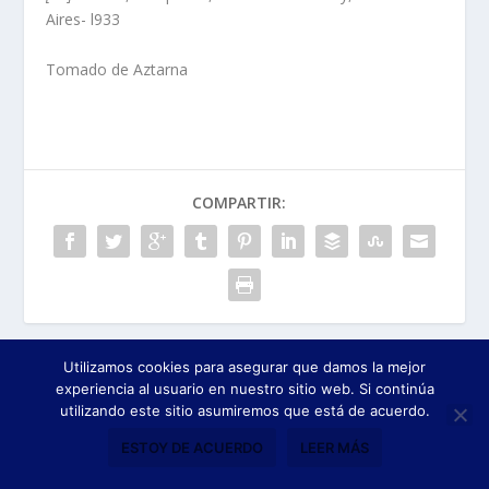
Aires- l933
Tomado de Aztarna
COMPARTIR:
Utilizamos cookies para asegurar que damos la mejor
ANTERIOR
SIGUIENTE
experiencia al usuario en nuestro sitio web. Si continúa
utilizando este sitio asumiremos que está de acuerdo.
ARRASTARIA Actas
ARRASTARIA: Actas
ESTOY DE ACUERDO
LEER MÁS
Municipales (1906)
Municipales 1907