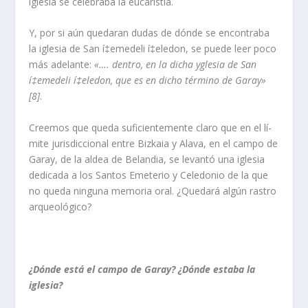
iglesia se celebraba la eucaristí­a.
Y, por si aún quedaran dudas de dónde se encontraba
la iglesia de San í‡emedeli í‡eledon, se puede leer poco
más adelante:
«…. dentro, en la dicha yglesia de San
í‡emedeli í‡eledon, que es en dicho término de Garay»
[8]
.
Creemos que queda suficientemente claro que en el lí­
mite jurisdiccional entre Bizkaia y Alava, en el campo de
Garay, de la aldea de Belandia, se levantó una iglesia
dedicada a los Santos Emeterio y Celedonio de la que
no queda ninguna memoria oral. ¿Quedará algún rastro
arqueológico?
¿Dónde está el campo de Garay? ¿Dónde estaba la
iglesia?