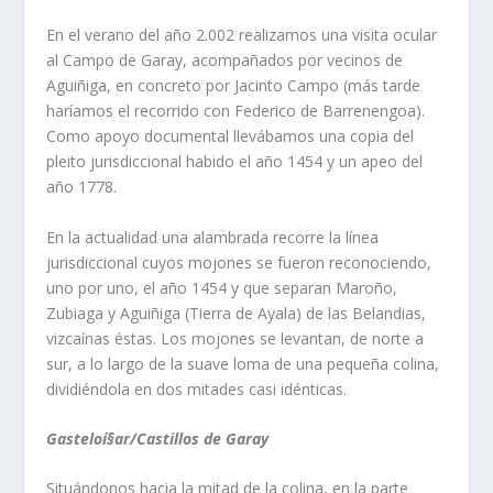
En el verano del año 2.002 realizamos una visita ocular
al Campo de Garay, acompañados por vecinos de
Aguiñiga, en concreto por Jacinto Campo (más tarde
harí­amos el recorrido con Federico de Barrenengoa).
Como apoyo documental llevábamos una copia del
pleito jurisdiccional habido el año 1454 y un apeo del
año 1778.
En la actualidad una alambrada recorre la lí­nea
jurisdiccional cuyos mojones se fueron reconociendo,
uno por uno, el año 1454 y que separan Maroño,
Zubiaga y Aguiñiga (Tierra de Ayala) de las Belandias,
vizcaí­nas éstas. Los mojones se levantan, de norte a
sur, a lo largo de la suave loma de una pequeña colina,
dividiéndola en dos mitades casi idénticas.
Gasteloí§ar/Castillos de Garay
Situándonos hacia la mitad de la colina, en la parte