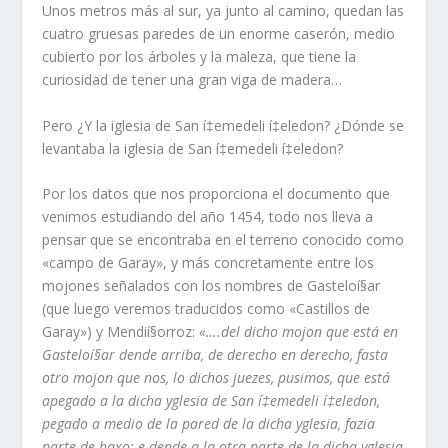
Unos metros más al sur, ya junto al camino, quedan las
cuatro gruesas paredes de un enorme caserón, medio
cubierto por los árboles y la maleza, que tiene la
curiosidad de tener una gran viga de madera…
Pero ¿Y la iglesia de San í‡emedeli í‡eledon? ¿Dónde se
levantaba la iglesia de San í‡emedeli í‡eledon?
Por los datos que nos proporciona el documento que
venimos estudiando del año 1454, todo nos lleva a
pensar que se encontraba en el terreno conocido como
«campo de Garay», y más concretamente entre los
mojones señalados con los nombres de Gasteloí§ar
(que luego veremos traducidos como «Castillos de
Garay») y Mendií§orroz:
«….del dicho mojon que está en
Gasteloí§ar dende arriba, de derecho en derecho, fasta
otro mojon que nos, lo dichos juezes, pusimos, que está
apegado a la dicha yglesia de San í‡emedeli í‡eledon,
pegado a medio de la pared de la dicha yglesia, fazia
parte de baxo; e dende a la otra parte de la dicha yglesia