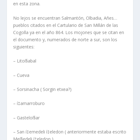
en esta zona.
No lejos se encuentran Salmantón, Olbadia, Añes…
pueblos citados en el Cartulario de San Millán de las
Cogolla ya en el año 864. Los mojones que se citan en
el documento y, numerados de norte a sur, son los
siguientes:
– Litoí§abal
– Cueva
– Sorsinacha ( Sorgin etxea?)
– í‡amarroburo
– Gasteloí§ar
– San í‡emedeli í‡eledon ( anteriormente estaba escrito
Meí§edeli í‡eledon )