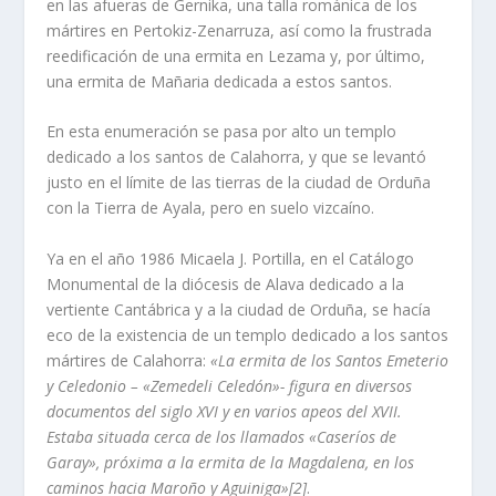
en las afueras de Gernika, una talla románica de los
mártires en Pertokiz-Zenarruza, así­ como la frustrada
reedificación de una ermita en Lezama y, por último,
una ermita de Mañaria dedicada a estos santos.
En esta enumeración se pasa por alto un templo
dedicado a los santos de Calahorra, y que se levantó
justo en el lí­mite de las tierras de la ciudad de Orduña
con la Tierra de Ayala, pero en suelo vizcaí­no.
Ya en el año 1986 Micaela J. Portilla, en el Catálogo
Monumental de la diócesis de Alava dedicado a la
vertiente Cantábrica y a la ciudad de Orduña, se hací­a
eco de la existencia de un templo dedicado a los santos
mártires de Calahorra:
«La ermita de los Santos Emeterio
y Celedonio – «Zemedeli Celedón»- figura en diversos
documentos del siglo XVI y en varios apeos del XVII.
Estaba situada cerca de los llamados «Caserí­os de
Garay», próxima a la ermita de la Magdalena, en los
caminos hacia Maroño y Aguiniga»[2]
.