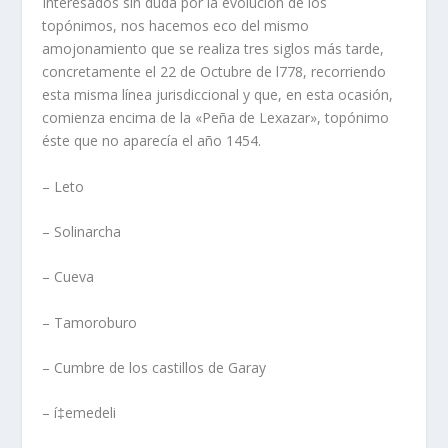
Interesados sin duda por la evolución de los
topónimos, nos hacemos eco del mismo
amojonamiento que se realiza tres siglos más tarde,
concretamente el 22 de Octubre de l778, recorriendo
esta misma lí­nea jurisdiccional y que, en esta ocasión,
comienza encima de la «Peña de Lexazar», topónimo
éste que no aparecí­a el año 1454.
– Leto
– Solinarcha
– Cueva
– Tamoroburo
– Cumbre de los castillos de Garay
– í‡emedeli