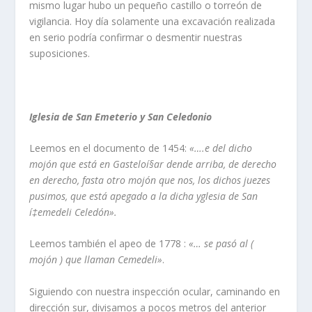
mismo lugar hubo un pequeño castillo o torreón de
vigilancia. Hoy dí­a solamente una excavación realizada
en serio podrí­a confirmar o desmentir nuestras
suposiciones.
Iglesia de San Emeterio y San Celedonio
Leemos en el documento de 1454:
«….e del dicho
mojón que está en Gasteloí§ar dende arriba, de derecho
en derecho, fasta otro mojón que nos, los dichos juezes
pusimos, que está apegado a la dicha yglesia de San
í‡emedeli Celedón».
Leemos también el apeo de 1778 :
«… se pasó al (
mojón ) que llaman Cemedeli»
.
Siguiendo con nuestra inspección ocular, caminando en
dirección sur, divisamos a pocos metros del anterior