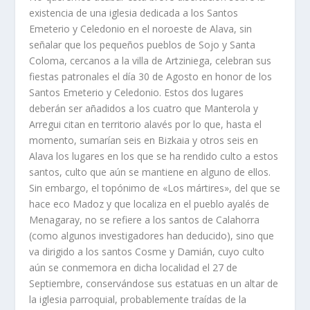
existencia de una iglesia dedicada a los Santos
Emeterio y Celedonio en el noroeste de Alava, sin
señalar que los pequeños pueblos de Sojo y Santa
Coloma, cercanos a la villa de Artziniega, celebran sus
fiestas patronales el dí­a 30 de Agosto en honor de los
Santos Emeterio y Celedonio. Estos dos lugares
deberán ser añadidos a los cuatro que Manterola y
Arregui citan en territorio alavés por lo que, hasta el
momento, sumarí­an seis en Bizkaia y otros seis en
Alava los lugares en los que se ha rendido culto a estos
santos, culto que aún se mantiene en alguno de ellos.
Sin embargo, el topónimo de «Los mártires», del que se
hace eco Madoz y que localiza en el pueblo ayalés de
Menagaray, no se refiere a los santos de Calahorra
(como algunos investigadores han deducido), sino que
va dirigido a los santos Cosme y Damián, cuyo culto
aún se conmemora en dicha localidad el 27 de
Septiembre, conservándose sus estatuas en un altar de
la iglesia parroquial, probablemente traí­das de la