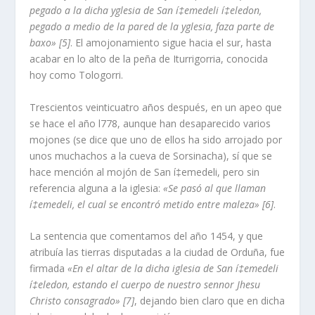
pegado a la dicha yglesia de San í‡emedeli í‡eledon,
pegado a medio de la pared de la yglesia, faza parte de
baxo» [5]
. El amojonamiento sigue hacia el sur, hasta
acabar en lo alto de la peña de Iturrigorria, conocida
hoy como Tologorri.
Trescientos veinticuatro años después, en un apeo que
se hace el año l778, aunque han desaparecido varios
mojones (se dice que uno de ellos ha sido arrojado por
unos muchachos a la cueva de Sorsinacha), sí­ que se
hace mención al mojón de San í‡emedeli, pero sin
referencia alguna a la iglesia:
«Se pasó al que llaman
í‡emedeli, el cual se encontró metido entre maleza» [6]
.
La sentencia que comentamos del año 1454, y que
atribuí­a las tierras disputadas a la ciudad de Orduña, fue
firmada
«En el altar de la dicha iglesia de San í‡emedeli
í‡eledon, estando el cuerpo de nuestro sennor Jhesu
Christo consagrado» [7]
, dejando bien claro que en dicha