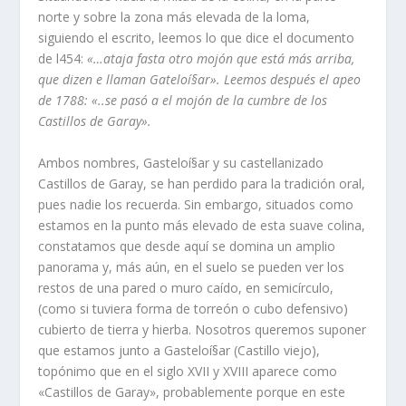
norte y sobre la zona más elevada de la loma,
siguiendo el escrito, leemos lo que dice el documento
de l454:
«…ataja fasta otro mojón que está más arriba,
que dizen e llaman Gateloí§ar». Leemos después el apeo
de 1788: «..se pasó a el mojón de la cumbre de los
Castillos de Garay».
Ambos nombres, Gasteloí§ar y su castellanizado
Castillos de Garay, se han perdido para la tradición oral,
pues nadie los recuerda. Sin embargo, situados como
estamos en la punto más elevado de esta suave colina,
constatamos que desde aquí­ se domina un amplio
panorama y, más aún, en el suelo se pueden ver los
restos de una pared o muro caí­do, en semicí­rculo,
(como si tuviera forma de torreón o cubo defensivo)
cubierto de tierra y hierba. Nosotros queremos suponer
que estamos junto a Gasteloí§ar (Castillo viejo),
topónimo que en el siglo XVII y XVIII aparece como
«Castillos de Garay», probablemente porque en este