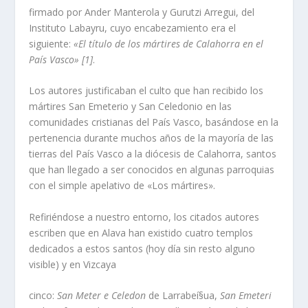
firmado por Ander Manterola y Gurutzi Arregui, del
Instituto Labayru, cuyo encabezamiento era el
siguiente:
«El tí­tulo de los mártires de Calahorra en el
Paí­s Vasco» [1]
.
Los autores justificaban el culto que han recibido los
mártires San Emeterio y San Celedonio en las
comunidades cristianas del Paí­s Vasco, basándose en la
pertenencia durante muchos años de la mayorí­a de las
tierras del Paí­s Vasco a la diócesis de Calahorra, santos
que han llegado a ser conocidos en algunas parroquias
con el simple apelativo de «Los mártires».
Refiriéndose a nuestro entorno, los citados autores
escriben que en Alava han existido cuatro templos
dedicados a estos santos (hoy dí­a sin resto alguno
visible) y en Vizcaya
cinco:
San Meter e Celedon
de Larrabeí§ua,
San Emeteri