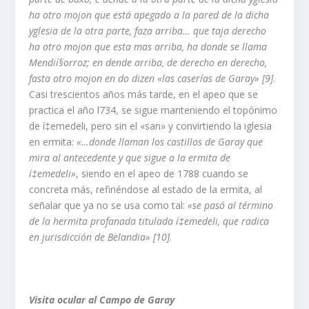
ha otro mojon que está apegado a la pared de la dicha
yglesia de la otra parte, faza arriba… que taja derecho
ha otro mojon que esta mas arriba, ha donde se llama
Mendií§orroz; en dende arriba, de derecho en derecho,
fasta otro mojon en do dizen «las caserí­as de Garay» [9]
.
Casi trescientos años más tarde, en el apeo que se
practica el año l734, se sigue manteniendo el topónimo
de í‡emedeli, pero sin el «san» y convirtiendo la iglesia
en ermita:
«…donde llaman los castillos de Garay que
mira al antecedente y que sigue a la ermita de
í‡emedeli»
, siendo en el apeo de 1788 cuando se
concreta más, refiriéndose al estado de la ermita, al
señalar que ya no se usa como tal:
«se pasó al término
de la hermita profanada titulada í‡emedeli, que radica
en jurisdicción de Belandia» [10]
.
Visita ocular al Campo de Garay