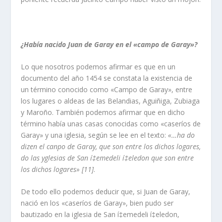
¿Habí­a nacido Juan de Garay en el «campo de Garay»?
Lo que nosotros podemos afirmar es que en un
documento del año 1454 se constata la existencia de
un término conocido como «Campo de Garay», entre
los lugares o aldeas de las Belandias, Aguiñiga, Zubiaga
y Maroño. También podemos afirmar que en dicho
término habí­a unas casas conocidas como «caserí­os de
Garay» y una iglesia, según se lee en el texto:
«…ha do
dizen el canpo de Garay, que son entre los dichos logares,
do las yglesias de San í‡emedeli í‡eledon que son entre
los dichos logares» [11]
.
De todo ello podemos deducir que, si Juan de Garay,
nació en los «caserí­os de Garay», bien pudo ser
bautizado en la iglesia de San í‡emedeli í‡eledon,