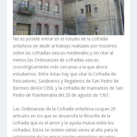
No es posible entrar en el estudio de la cofradí­a
orduñesa sin aludir al trabajo realizado por nosotros
sobre las cofradí­as vascas medievales y sin citar al
menos las Ordenanzas de cofradí­as vascas
cronológicamente más cercanas a la que ahora
estudiamos. Entre éstas hay que citar la Cofradí­a de
Pescadores, Sardineros y Regateros de San Pedro de
Bermeo deI4.V.1358, y la cofradí­a de mareantes de San
Pedro de Fuenterrabí­a del 29 de agosto de 1361.
Las Ordenanzas de la Cofradí­a orduñesa ocupan 29
artí­culos en los que se desarrolla la filosofí­a de la
cofradí­a que es el amor y la ayuda mutua entre los
cofrades. Estos se reúnen varias veces al año para la
celebración de las misas por los miembros muertos,