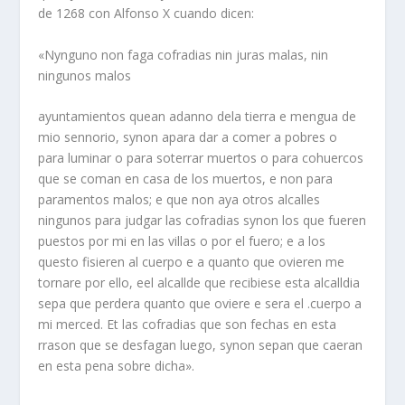
de 1268 con Alfonso X cuando dicen:
«Nynguno non faga cofradias nin juras malas, nin
ningunos malos
ayuntamientos quean adanno dela tierra e mengua de
mio sennorio, synon apara dar a comer a pobres o
para luminar o para soterrar muertos o para cohuercos
que se coman en casa de los muertos, e non para
paramentos malos; e que non aya otros alcalles
ningunos para judgar las cofradias synon los que fueren
puestos por mi en las villas o por el fuero; e a los
questo fisieren al cuerpo e a quanto que ovieren me
tornare por ello, eel alcallde que recibiese esta alcalldia
sepa que perdera quanto que oviere e sera el .cuerpo a
mi merced. Et las cofradias que son fechas en esta
rrason que se desfagan luego, synon sepan que caeran
en esta pena sobre dicha».