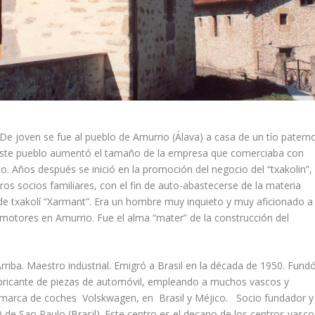
De joven se fue al pueblo de Amurrio (Álava) a casa de un tío patern
 este pueblo aumentó el tamaño de la empresa que comerciaba con
. Años después se inició en la promoción del negocio del “txakolin”,
os socios familiares, con el fin de auto-abastecerse de la materia
de txakolí “Xarmant”. Era un hombre muy inquieto y muy aficionado a
motores en Amurrio. Fue el alma “mater” de la construcción del
riba. Maestro industrial. Emigró a Brasil en la década de 1950. Fund
abricante de piezas de automóvil, empleando a muchos vascos y
la marca de coches Volskwagen, en Brasil y Méjico. Socio fundador y
) de Sao Paulo (Brasil). Este centro es el decano de los centros vasco