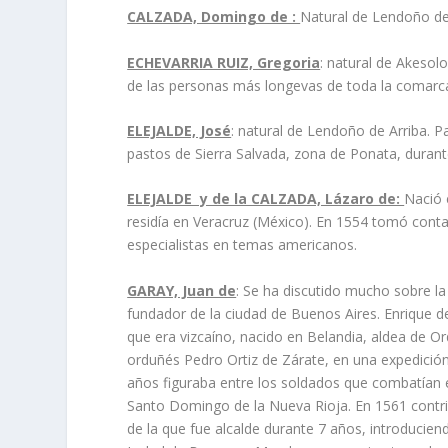
CALZADA, Domingo de :
Natural de Lendoño de
ECHEVARRIA RUIZ, Gregoria
: natural de Akeso
de las personas más longevas de toda la comarc
ELEJALDE, José
: natural de Lendoño de Arriba. 
pastos de Sierra Salvada, zona de Ponata, durant
ELEJALDE y de la CALZADA, Lázaro de:
Nació 
residía en Veracruz (México). En 1554 tomó cont
especialistas en temas americanos.
GARAY, Juan de
: Se ha discutido mucho sobre la
fundador de la ciudad de Buenos Aires. Enrique d
que era vizcaíno, nacido en Belandia, aldea de O
orduñés Pedro Ortiz de Zárate, en una expedición
años figuraba entre los soldados que combatían e
Santo Domingo de la Nueva Rioja. En 1561 contrib
de la que fue alcalde durante 7 años, introducie