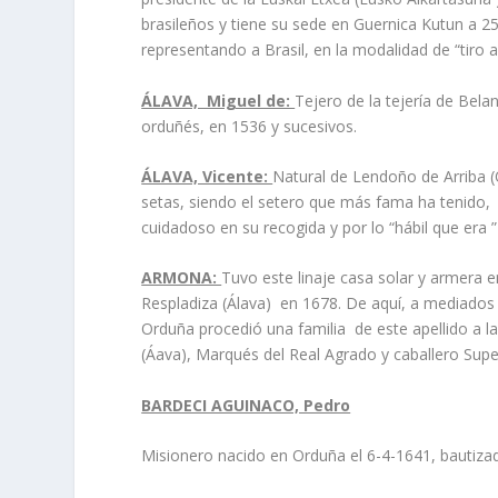
brasileños y tiene su sede en Guernica Kutun a 2
representando a Brasil, en la modalidad de “tiro a
ÁLAVA, Miguel de:
Tejero de la tejería de Bela
orduñés, en 1536 y sucesivos.
ÁLAVA, Vicente:
Natural de Lendoño de Arriba 
setas, siendo el setero que más fama ha tenido, 
cuidadoso en su recogida y por lo “hábil que era 
ARMONA:
Tuvo este linaje casa solar y armera 
Respladiza (Álava) en 1678. De aquí, a mediados d
Orduña procedió una familia de este apellido a 
(Áava), Marqués del Real Agrado y caballero Super
BARDECI AGUINACO, Pedro
Misionero nacido en Orduña el 6-4-1641, bautiza