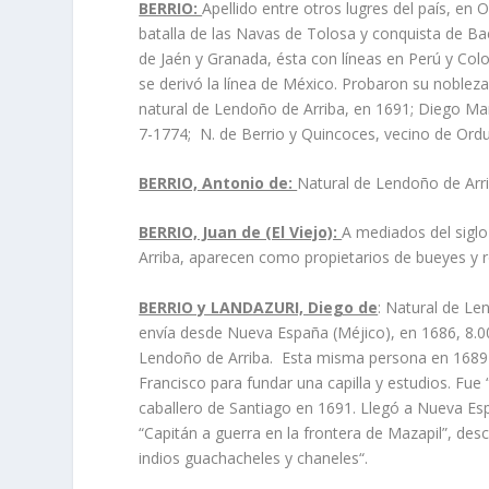
BERRIO:
Apellido entre otros lugres del país, en 
batalla de las Navas de Tolosa y conquista de Ba
de Jaén y Granada, ésta con líneas en Perú y Co
se derivó la línea de México. Probaron su nobleza
natural de Lendoño de Arriba, en 1691; Diego Man
7-1774; N. de Berrio y Quincoces, vecino de Orduña
BERRIO, Antonio de:
Natural de Lendoño de Arri
BERRIO, Juan de (El Viejo):
A mediados del siglo
Arriba, aparecen como propietarios de bueyes y r
BERRIO y LANDAZURI, Diego de
: Natural de Le
envía desde Nueva España (Méjico), en 1686, 8.00
Lendoño de Arriba. Esta misma persona en 1689 
Francisco para fundar una capilla y estudios. Fue
caballero de Santiago en 1691. Llegó a Nueva Espa
“Capitán a guerra en la frontera de Mazapil”, desc
indios guachacheles y chaneles“.