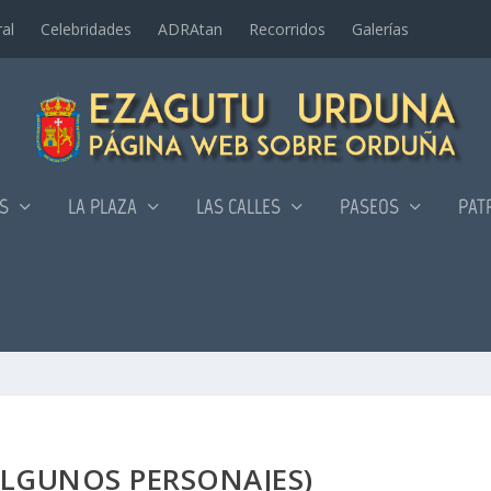
al
Celebridades
ADRAtan
Recorridos
Galerí­as
AS
LA PLAZA
LAS CALLES
PASEOS
PAT
ALGUNOS PERSONAJES)