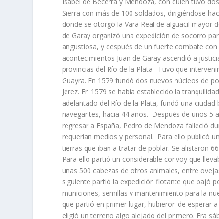
Isabel de Becerra y Mendoza, con quien tuvo dos
Sierra con más de 100 soldados, dirigiéndose hacia
donde se otorgó la Vara Real de alguacil mayor de
de Garay organizó una expedición de socorro para
angustiosa, y después de un fuerte combate con lo
acontecimientos Juan de Garay ascendió a justici
provincias del Río de la Plata. Tuvo que interveni
Guayra. En 1579 fundó dos nuevos núcleos de pobla
Jérez. En 1579 se había establecido la tranquilid
adelantado del Río de la Plata, fundó una ciudad 
navegantes, hacia 44 años. Después de unos 5 año
regresar a España, Pedro de Mendoza falleció dur
requerían medios y personal. Para ello publicó un
tierras que iban a tratar de poblar. Se alistaron
Para ello partió un considerable convoy que llev
unas 500 cabezas de otros animales, entre ovejas
siguiente partió la expedición flotante que bajó 
municiones, semillas y mantenimiento para la nue
que partió en primer lugar, hubieron de esperar 
eligió un terreno algo alejado del primero. Era s