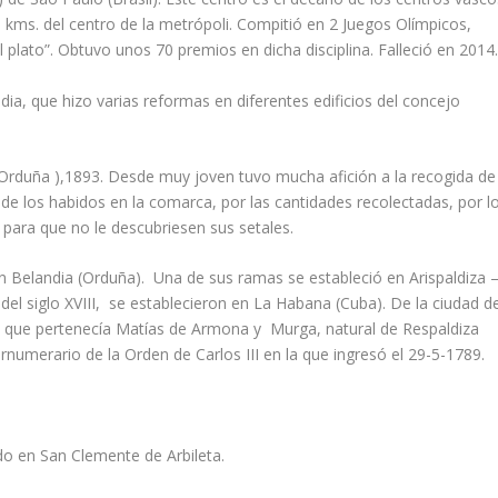
5 kms. del centro de la metrópoli. Compitió en 2 Juegos Olímpicos,
l plato”. Obtuvo unos 70 premios en dicha disciplina. Falleció en 2014
ndia, que hizo varias reformas en diferentes edificios del concejo
(Orduña ),1893. Desde muy joven tuvo mucha afición a la recogida de
de los habidos en la comarca, por las cantidades recolectadas, por l
” para que no le descubriesen sus setales.
en Belandia (Orduña). Una de sus ramas se estableció en Arispaldiza 
el siglo XVIII, se establecieron en La Habana (Cuba). De la ciudad d
la que pertenecía Matías de Armona y Murga, natural de Respaldiza
numerario de la Orden de Carlos III en la que ingresó el 29-5-1789.
do en San Clemente de Arbileta.