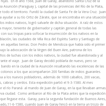
 hijas. En el año 1568, Juan de Garay, abandonó Santa Cruz de la
 Asunción (Paraguay ), capital de las provincias del Río de la Plata,
 todo el territorio. Fundó la ciudad de Santa Fe de la Vera Cruz. Juan
 ayudar a su tío Ortiz de Zárate, que se encontraba en una situació
s indios nativos, logró salvarle de dicha situación. A raíz de estos
a mayor, teniente de gobernador y capitán general de todas las
r con sus tropas para sofocar la insurrección de los nativos en la
ción, las ciudades de Villa Rica del Espíritu Santo y Santiago de
ad en aquellas tierras. Don Pedro de Mendoza que había sido el primer
bajo la advocación de la Virgen del Buen Aire, patrona de los
s de luchas con los indios nativos, la ciudad fue abandonada y al
ante el viaje. Juan de Garay decidió poblarla de nuevo, pero se
 bando en la ciudad de la Asunción resaltando las excelencias de las
 66 colonos a los que acompañaron 200 familias de indios guaraníes.
aba a los nuevos pobladores, además de 1000 caballos, 200 vacas,
, cabras y cerdos. Esta expedición partió el 9-3-1580. Al mes
por el río Paraná al mando de Juan de Garay, en la que llevaban armas
va ciudad. Como arribaron al Río de la Plata antes que la expedición
a que llegase esta. Garay, para la segunda fundación de Buenos Aires
ábado,11-6-1580, cuando Juan de Garay hincó en la tierra un trozo de