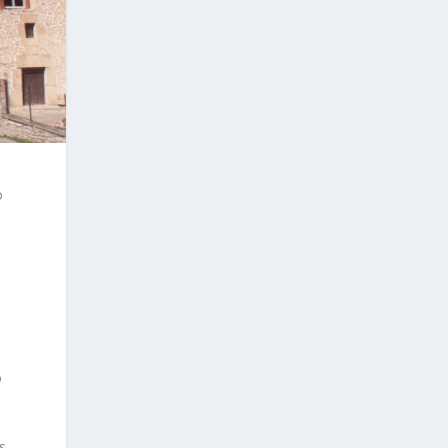
o
ó
s