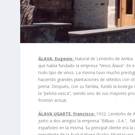
ÁLAVA, Eugenio:
Natural de Lendoño de Arriba. 
que había fundado la empresa “Vinos Álava”. En
todo tipo de vinos. La misma tuvo mucho prestigio
haciendo grandes plantaciones de viñedos con otr
prima. Después, con su familia, fundó la bodega 
la “pelota vasca”, siendo uno de sus mayores pro
frontón actual.
ÁLAVA UGARTE, Francisco:
1932, Lendoño de Ar
junto a dos amigos la empresa “Bilbao –S.A.”, f
españoles en la misma. Su principal cliente era 
presidente de la Euskal Etxea (Eusko Alkartasuna 