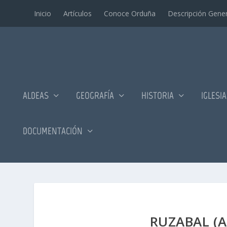
Inicio
Artí­culos
Conoce Orduña
Descripción Gener
ALDEAS
GEOGRAFÍA
HISTORIA
IGLESI
DOCUMENTACIÓN
RUZABAL (