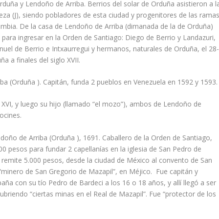
Orduña y Lendoño de Arriba. Berrios del solar de Orduña asistieron a l
eza (J), siendo pobladores de esta ciudad y progenitores de las rama
lombia. De la casa de Lendoño de Arriba (dimanada de la de Orduña)
 para ingresar en la Orden de Santiago: Diego de Berrio y Landazuri,
uel de Berrio e Intxaurregui y hermanos, naturales de Orduña, el 28
 a finales del siglo XVII.
ba (Orduña ). Capitán, funda 2 pueblos en Venezuela en 1592 y 1593.
 XVI, y luego su hijo (llamado “el mozo”), ambos de Lendoño de
ocines.
ndoño de Arriba (Orduña ), 1691. Caballero de la Orden de Santiago,
0 pesos para fundar 2 capellanías en la iglesia de San Pedro de
remite 5.000 pesos, desde la ciudad de México al convento de San
 “minero de San Gregorio de Mazapil”, en Méjico. Fue capitán y
ña con su tío Pedro de Bardeci a los 16 o 18 años, y allí llegó a ser
ubriendo “ciertas minas en el Real de Mazapil”. Fue “protector de los