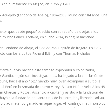
 Abajo, residente en Méjico, en 1756 y 1763.
lo- Aquéjelo (Lendoño de Abajo), 1904-2008. Murió con 104 años, una
a.
Pastor que, desde pequeño, subió con su rebaño de ovejas a los
e muchos años. Todavía, en el año 2014, lo seguía haciendo.
en Lendoño de Abajo, el 17-12-1766. Capitán de fragata. En 1797
acto con los eruditos Richard Edén y con Thomas Nicholas,
 tierra que vio nacer a este famoso explorador y colonizador,
e Gandía, según sus investigaciones, ha llegado a la conclusión de
rduña, hacia el año 1527. Siendo muy joven acompañó a su tío, el
 al Perú en la Armada del nuevo virrey, Blasco Núñez Vela. A los 45
n Charcas y Potosí. Ascendió a capitán y asistió a la fundación de
uyó a la fundación de Santa Cruz de la Sierra, hoy llamada Bolivia,
ndo y aclimatando ganado en aquel lugar. Allí contrajo matrimonio con