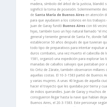
madera, símbolo del árbol de la justicia, blandió 
significó la toma de posesión. Solemnemente dec
de
Santa María de Buenos Aires
en atención de
para que ayudasen a los colonos en los trabajos do
Juan de Garay fundó
Buenos Aires
con 66 vecino
hijas, también tuvo un hijo natural llamado “el m
general y teniente general de Santa Fe, donde fall
establecerse 50 años después de que tuvieran que 
todo tipo de preparativos para intentar expulsar 
duros combates, una vez muerto el cabecilla de l
1581, organizó una expedición para explorar las ti
manadas de caballos salvajes que pastaban por aq
tío Ortiz de Zárate, también observaron millares
aquellas costas. El 10-3-1583 partió de Buenos
y varias mujeres. A unas 40 leguas de aquella ci
hacer el trayecto que les quedaba por tierra y 
de indios querandíes. Juan de Garay y muchos d
consiguieron llegar hasta la nave que habían deja
Buenos Aires, el 20-3-1583. Este personaje según 