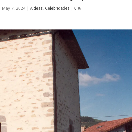
|
May 7, 2024
|
Aldeas
,
Celebridades
|
0