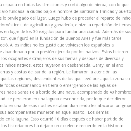
su espada en todas las direcciones y cortó algo de hierba, con lo que
laró fundada la ciudad bajo el nombre de Santísima Trinidad y puert
 lo privilegiado del lugar. Luego hubo de proceder al reparto de indio
mésticos, de agricultura y ganadería, e hizo la repartición de tierras
s en lugar de los 30 exigidos para fundar una ciudad. Además de su
ozo”, que figuró en la fundación de Buenos Aires y fue más tarde
eció. A los indios no les gustó que volviesen los españoles a
abandonarla por la presión ejercida por los nativos. Estos hicieron
a los ocupantes extranjeros de sus tierras y después de diversos y
os indios nativos, estos huyeron en desbandada. Garay, en el año
erras y costas del sur de la región. Le llamaron la atención las
uellas regiones, descendientes de los que llevó por aquella zona su
 de focas descansando en tierra o emergiendo de las aguas de
 Aires hacia Santa Fe a bordo de una nave, acompañado de 40 hombre
udad se perdieron en una laguna desconocida, por lo que decidieron
cuando en una de esas noches estaban durmiendo les atacaron un grup
e sus acompañantes murieron en aquel asalto. Los demás
do en la laguna. Esto ocurrió 10 días después de haber partido de
los historiadores ha dejado un excelente recuerdo en la historia: