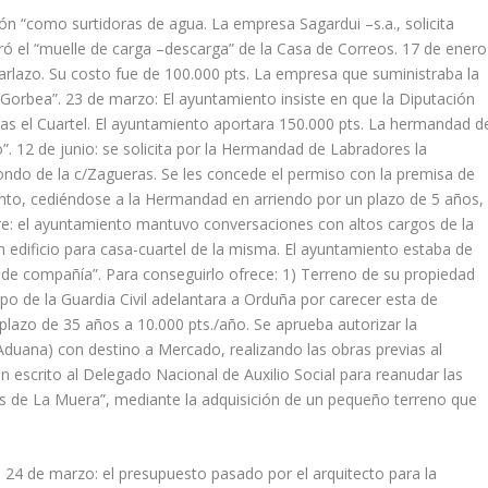
lón “como surtidoras de agua. La empresa Sagardui –s.a., solicita
ró el “muelle de carga –descarga” de la Casa de Correos. 17 de enero
rlazo. Su costo fue de 100.000 pts. La empresa que suministraba la
l Gorbea”. 23 de marzo: El ayuntamiento insiste en que la Diputación
tras el Cuartel. El ayuntamiento aportara 150.000 pts. La hermandad d
o”. 12 de junio: se solicita por la Hermandad de Labradores la
fondo de la c/Zagueras. Se les concede el permiso con la premisa de
nto, cediéndose a la Hermandad en arriendo por un plazo de 5 años,
re: el ayuntamiento mantuvo conversaciones con altos cargos de la
n edificio para casa-cuartel de la misma. El ayuntamiento estaba de
de compañía”. Para conseguirlo ofrece: 1) Terreno de su propiedad
erpo de la Guardia Civil adelantara a Orduña por carecer esta de
lazo de 35 años a 10.000 pts./año. Se aprueba autorizar la
 Aduana) con destino a Mercado, realizando las obras previas al
n escrito al Delegado Nacional de Auxilio Social para reanudar las
as de La Muera”, mediante la adquisición de un pequeño terreno que
 24 de marzo: el presupuesto pasado por el arquitecto para la