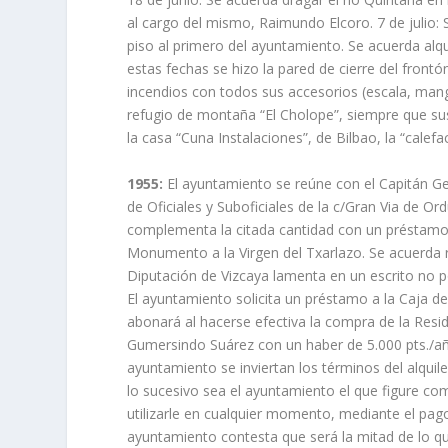
al cargo del mismo, Raimundo Elcoro. 7 de julio: Se
piso al primero del ayuntamiento. Se acuerda alq
estas fechas se hizo la pared de cierre del fron
incendios con todos sus accesorios (escala, mangu
refugio de montaña “El Cholope”, siempre que sus
la casa “Cuna Instalaciones”, de Bilbao, la “calef
1955:
El ayuntamiento se reúne con el Capitán Gener
de Oficiales y Suboficiales de la c/Gran Via de O
complementa la citada cantidad con un préstamo 
Monumento a la Virgen del Txarlazo. Se acuerda r
Diputación de Vizcaya lamenta en un escrito no pod
El ayuntamiento solicita un préstamo a la Caja de
abonará al hacerse efectiva la compra de la Resid
Gumersindo Suárez con un haber de 5.000 pts./año.
ayuntamiento se inviertan los términos del alqui
lo sucesivo sea el ayuntamiento el que figure com
utilizarle en cualquier momento, mediante el pago 
ayuntamiento contesta que será la mitad de lo que