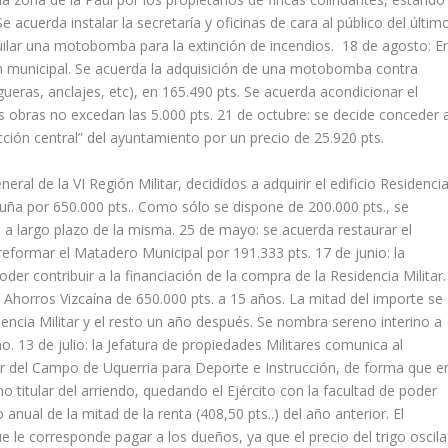
 acuerda instalar la secretaría y oficinas de cara al público del últim
uilar una motobomba para la extinción de incendios. 18 de agosto: E
tón municipal. Se acuerda la adquisición de una motobomba contra
eras, anclajes, etc), en 165.490 pts. Se acuerda acondicionar el
 obras no excedan las 5.000 pts. 21 de octubre: se decide conceder 
acción central” del ayuntamiento por un precio de 25.920 pts.
al de la VI Región Militar, decididos a adquirir el edificio Residenci
rduña por 650.000 pts.. Como sólo se dispone de 200.000 pts., se
a largo plazo de la misma. 25 de mayo: se acuerda restaurar el
eformar el Matadero Municipal por 191.333 pts. 17 de junio: la
er contribuir a la financiación de la compra de la Residencia Militar.
 Ahorros Vizcaína de 650.000 pts. a 15 años. La mitad del importe se
encia Militar y el resto un año después. Se nombra sereno interino a
 13 de julio: la Jefatura de propiedades Militares comunica al
ler del Campo de Uquerria para Deporte e Instrucción, de forma que e
o titular del arriendo, quedando el Ejército con la facultad de poder
anual de la mitad de la renta (408,50 pts..) del año anterior. El
 le corresponde pagar a los dueños, ya que el precio del trigo oscila