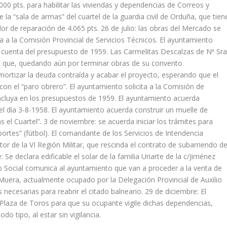
000 pts. para habilitar las viviendas y dependencias de Correos y
la “sala de armas” del cuartel de la guardia civil de Orduña, que tien
or de reparación de 4.065 pts. 26 de julio: las obras del Mercado se
a a la Comisión Provincial de Servicios Técnicos. El ayuntamiento
. a cuenta del presupuesto de 1959. Las Carmelitas Descalzas de Nª Sra
to que, quedando aún por terminar obras de su convento
amortizar la deuda contraída y acabar el proyecto, esperando que el
on el “paro obrero”. El ayuntamiento solicita a la Comisión de
 incluya en los presupuestos de 1959. El ayuntamiento acuerda
 el día 3-8-1958. El ayuntamiento acuerda construir un muelle de
 el Cuartel”. 3 de noviembre: se acuerda iniciar los trámites para
portes” (fútbol). El comandante de los Servicios de Intendencia
r de la VI Región Militar, que rescinda el contrato de subarriendo de
e declara edificable el solar de la familia Uriarte de la c/Jiménez
io Social comunica al ayuntamiento que van a proceder a la venta de
 Muera, actualmente ocupado por la Delegación Provincial de Auxilio
 necesarias para reabrir el citado balneario. 29 de diciembre: El
 Plaza de Toros para que su ocupante vigile dichas dependencias,
o tipo, al estar sin vigilancia.