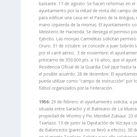
bastante. 17 de agosto: Se hacen reformas en el M
ayuntamiento por la mitad de renta del campo de f
para edificar una casa en el Paseo de la Antigua, 
mano izquierda de la misma). El ayuntamiento solici
Ministerio de Hacienda. Se deniega el permiso por
Ejército. Las monjas Carmelitas solicitan permiso
Oruro. 31 de octubre: se concede a Juan Sobrón 
por el carril aéreo. 3 de noviembre: el ayuntami
préstamo de 350.000 pts. a 10 años, que el ayunt
Residencia Oficial de la Guardia Civil (que hasta 
el posible acuerdo. 28 de diciembre: El ayuntami
pueda utilizar como “campo de instrucción” por l
fútbol organizados por la Federación.
1956:
29 de febrero: el ayuntamiento solicita, a p
situada entre Saracho y el Balneario de La Muera
propiedad de Vitorino y Pio Mendivil Zubiaur. 2
Txarlazo. 13 de junio: la Diputación de Vizcaya 
de Baloncesto (parece no se llevó a efecto). 30 
en el monte Txarlazo. Solicita para ello colabora