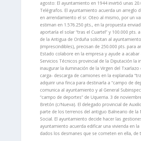
agosto: El ayuntamiento en 1944 invirtió unas 20.
Telégrafos. El ayuntamiento acuerda un arreglo de 
en arrendamiento el sr. Oteo al mismo, por un val
estiman en 1.576.250 pts., en la propuesta enviad
aportaría el solar “tras el Cuartel” y 100.000 pts
de la Antigua de Orduña solicitan al ayuntamien
(imprescindibles), precisan de 250.000 pts. para 
Estado colabore en la empresa y ayude a acabar c
Servicios Técnicos provincial de la Diputación la
inaugurar la iluminación de la Virgen del Txarlazo
carga- descarga de camiones en la explanada “tras
adquirir una finca para destinarla a “campo de de
comunica al ayuntamiento y al General Subinspecto
“campo de deportes” de Uquerria. 3 de noviembre: S
Bretón (c/Nueva). El delegado provincial de Auxil
parte de los terrenos del antiguo Balneario de la
Social. El ayuntamiento decide hacer las gestiones
ayuntamiento acuerda edificar una vivienda en la
dados los desmanes que se cometen en ella, de tod