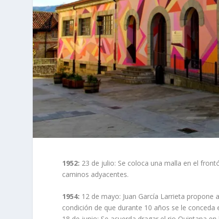
1952:
23 de julio: Se coloca una malla en el front
caminos adyacentes.
1954:
12 de mayo: Juan García Larrieta propone al
condición de que durante 10 años se le conceda e
18 de junio: Se acuerda dragar el rio Quintana en 