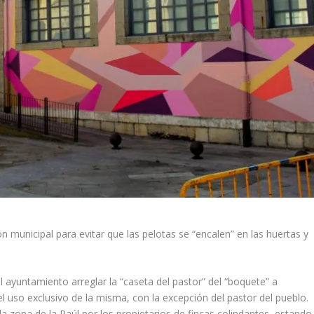
ón municipal para evitar que las pelotas se “encalen” en las huertas y
 ayuntamiento arreglar la “caseta del pastor” del “boquete” a
l uso exclusivo de la misma, con la excepción del pastor del pueblo.
la zona de la Paúl por los propietarios de fincas colindantes, estando