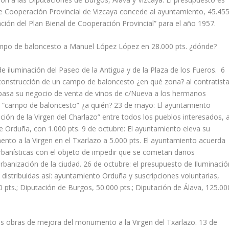
de Cooperación Provincial de Vizcaya concede al ayuntamiento, 45.45
ción del Plan Bienal de Cooperación Provincial” para el año 1957.
campo de baloncesto a Manuel López López en 28.000 pts. ¿dónde?
de iluminación del Paseo de la Antigua y de la Plaza de los Fueros. 6
a construcción de un campo de baloncesto ¿en qué zona? al contratist
spasa su negocio de venta de vinos de c/Nueva a los hermanos
el “campo de baloncesto” ¿a quién? 23 de mayo: El ayuntamiento
ación de la Virgen del Charlazo” entre todos los pueblos interesados, 
 Orduña, con 1.000 pts. 9 de octubre: El ayuntamiento eleva su
nto a la Virgen en el Txarlazo a 5.000 pts. El ayuntamiento acuerda
urbanísticas con el objeto de impedir que se cometan daños
urbanización de la ciudad. 26 de octubre: el presupuesto de Iluminació
distribuidas así: ayuntamiento Orduña y suscripciones voluntarias,
 pts.; Diputación de Burgos, 50.000 pts.; Diputación de Álava, 125.00
las obras de mejora del monumento a la Virgen del Txarlazo. 13 de