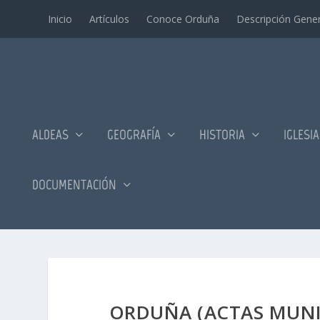
Inicio
Artí­culos
Conoce Orduña
Descripción Gener
ALDEAS
GEOGRAFÍA
HISTORIA
IGLESI
DOCUMENTACIÓN
ORDUÑA (ACTAS MUNIC