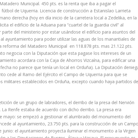
atadero Municipal. 450 pts. es la renta que iba a pagar el
útbol de Uquerria. Licencia de construcción a Estanislao Larrieta
mano derecha (hoy en día inicio de la carretera local a Zedelika, en la
ta el edificio de la Aduana para “cuartel de la guardia civil” al
 parte del ministerio por estar usándose el edificio para asuntos del
 al ayuntamiento para poder utilizar las aguas de los manantiales de
la reforma del Matadero Municipal en 118.878 pts. mas 21.122 pts.
ento negocia con la Diputación que esta pagase los intereses de un
amiento acordara con la Caja de Ahorros Vizcaína, para edificar una
la fecha no parece que tenía un local en Orduña). La Diputación denieg
ento cede al Ramo del Ejército el Campo de Uquerria para que se
os militares establecidos en Orduña, excepto cuando haya partidos d
etición de un grupo de labradores, el derribo de la presa del Nervión
. La Renfe estaba de acuerdo con dicho derribo. La presa era
3 de mayo: se empezó a gestionar el alumbrado del monumento del
concede al ayuntamiento, 23.750 pts. para la construcción de un Camp
de junio: el ayuntamiento proyecta iluminar el monumento a la Virgen
ción a las Diputaciones de Burgos, Álava y Vizcaya. El presupuesto es