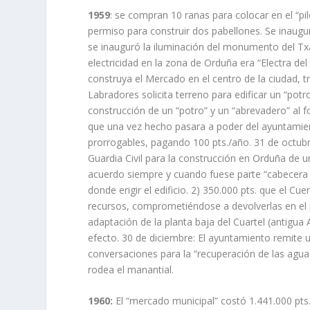
1959
: se compran 10 ranas para colocar en el “pi
permiso para construir dos pabellones. Se inaugu
se inauguró la iluminación del monumento del Txa
electricidad en la zona de Orduña era “Electra de
construya el Mercado en el centro de la ciudad, 
Labradores solicita terreno para edificar un “potr
construcción de un “potro” y un “abrevadero” al 
que una vez hecho pasara a poder del ayuntamie
prorrogables, pagando 100 pts./año. 31 de octub
Guardia Civil para la construcción en Orduña de u
acuerdo siempre y cuando fuese parte “cabecera 
donde erigir el edificio. 2) 350.000 pts. que el Cu
recursos, comprometiéndose a devolverlas en el p
adaptación de la planta baja del Cuartel (antigua
efecto. 30 de diciembre: El ayuntamiento remite u
conversaciones para la “recuperación de las agu
rodea el manantial.
1960:
El “mercado municipal” costó 1.441.000 pts.