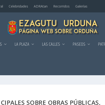
al
Celebridades
ADRAtan
Recorridos
Galerí­as
AS
LA PLAZA
LAS CALLES
PASEOS
PAT
IPALES SOBRE OBRAS PÚBLICAS,