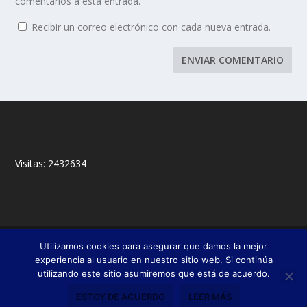
comentarios a esta entrada.
Recibir un correo electrónico con cada nueva entrada.
Visitas:
2432634
© 2018,
&
Francisco Javier Fernández Chento
Mitxel
Utilizamos cookies para asegurar que damos la mejor
|
Olabuénaga
Zona privada
experiencia al usuario en nuestro sitio web. Si continúa
utilizando este sitio asumiremos que está de acuerdo.
Esta web es una iniciativa privada de sus autores y no está relacionada con
institución pública o privada alguna.
ESTOY DE ACUERDO
LEER MÁS