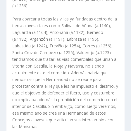
(a.1236).
Para abarcar a todas las villas ya fundadas dentro de la
tierra alavesa tales como Salinas de Añana (a.1140),
Laguardia (a.1164), Antoñana (a.1182), Bernedo
(a.1182), Arganzón (a.1191), Labraza (a.1196),
Labastida (a.1242), Treviño (a.1254), Corres (a.1256),
Santa Cruz de Campezo (a.1256), Valderejo (a.1273)
tendrí­amos que trazar las ví­as comerciales que uní­an a
Vitoria con Castilla, la Rioja y Navarra, no siendo
actualmente este el cometido. Además habrí­a que
demostrar que la Hermandad no se reúne para
protestar contra el rey que les ha impuesto el diezmo, y
que el objetivo de defender el fuero, uso y costumbre
no implicaba además la prohibición del comercio con el
interior de Castilla. Sin embargo, como luego veremos,
ese mismo año se crea una Hermandad de estos
Concejos alaveses que articulan sus intercambios con
las Marismas.