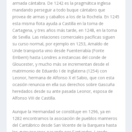
armada cántabra. De 1242 es la pragmática inglesa
mandando perseguir a todo buque cántabro que
provea de armas y caballos a los de la Rochela. En 1245
esta misma flota ayuda a Castilla en la toma de
Cartagena, y tres años más tarde, en 1248, en la toma
de Sevilla. Las relaciones comerciales pací­ficas siguen
su curso normal, por ejemplo en 1253, Arnaldo de
Unde transporta vino desde Fuenterrabí­a (Fonte
Erriberri) hasta Londres a instancias del conde de
Gloucester, y mucho más se incrementan desde el
matrimonio de Eduardo I de Inglaterra (1254) con
Leonor, hermana de Alfonso X el Sabio, que con esta
ocasión renuncia en ella sus derechos sobre Gascuña
heredados desde su ante pasada Leonor, esposa de
Alfonso VIII de Castilla.
Aunque la Hermandad se constituye en 1296, ya en
1282 encontramos la asociación de pueblos marineros
del Cantábrico desde San Vicente de la Barquera hasta
los guipuzcoanos pasando por Santander, Laredo,