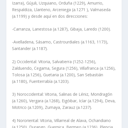
Izarra), Gújuli, Uzquiano, Orduña (1229), Amurrio,
Respaldiza, Llanteno, Arceniega (a.1271 ), Valmaseda
(a.1199) y desde aquí­ en dos direcciones:
-Carranza, Lanestosa (a.1287), Gibaja, Laredo (1200).
-Avelladena, Sásamo, Castrourdiales (a.1163, 1173),
Santander (a.1187).
2) Occidental: Vitoria, Salvatierra (1252-1256),
Zalduendo, Cegama, Segura (1256), Villafranca (a.1256),
Tolosa (a.1256), Guetaria (a.1200), San Sebastián
(a.1180), Fuenterrabí­a (a.1203).
3) Noroccidental: Vitoria, Salinas de Léniz, Mondragón
(a.1260), Vergara (a.1268), Eigóibar, Icí­ar (a.1294), Deva,
Motrico (a.1209), Zumaya, Zarauz (a.1237).
4) Nororiental: Vitoria, Villarreal de Alava, Ochandiano
(a.1250), Durango, Guernica, Bermeo (a.1236), Plencia