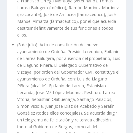
a Francisco Ortega Montoya (veterinario), Tomás
Larrea Balugera (médico), Ramón Martínez Martínez
(practicante), José de Arrilucea (farmacéutico), José
Manuel Almarza (farmacéutico), por el que acuerda
destituir definitivamente de sus funciones a todos
ellos.
(8 de julio): Acta de constitución del nuevo
ayuntamiento de Orduña. Preside la reunión, Epifanio
de Larrea Balugera, por ausencia del propietario, Luis
de Llaguno Piñera. El Delegado Gubernativo de
Vizcaya, por orden del Gobernador Civil, constituye el
ayuntamiento de Orduña, con: Luis de Llaguno
Piñera (alcalde), Epifanio de Larrea, Estanislao
Lecanda, José M.ª López Madaria, Restituto Larrea
Vitoria, Sebastián Olabuenaga, Santiago Palacios,
Simón Viciola, Juan José Díaz de Acebedo y Serafín
González (todos ellos concejales). Se acuerda dirigir
un telegrama de felicitación y reiterada adhesión,
tanto al Gobierno de Burgos, como al del