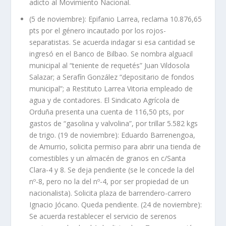
adicto al Movimiento Nacional.
(5 de noviembre): Epifanio Larrea, reclama 10.876,65
pts por el género incautado por los rojos-
separatistas. Se acuerda indagar si esa cantidad se
ingresó en el Banco de Bilbao. Se nombra alguacil
municipal al “teniente de requetés” Juan Vildosola
Salazar; a Serafín González “depositario de fondos
municipal”; a Restituto Larrea Vitoria empleado de
agua y de contadores. El Sindicato Agrícola de
Orduña presenta una cuenta de 116,50 pts, por
gastos de “gasolina y valvolina”, por trillar 5.582 kgs
de trigo. (19 de noviembre): Eduardo Barrenengoa,
de Amurrio, solicita permiso para abrir una tienda de
comestibles y un almacén de granos en c/Santa
Clara-4 y 8. Se deja pendiente (se le concede la del
nº-8, pero no la del nº-4, por ser propiedad de un
nacionalista). Solicita plaza de barrendero-carrero
Ignacio Jócano. Queda pendiente. (24 de noviembre):
Se acuerda restablecer el servicio de serenos