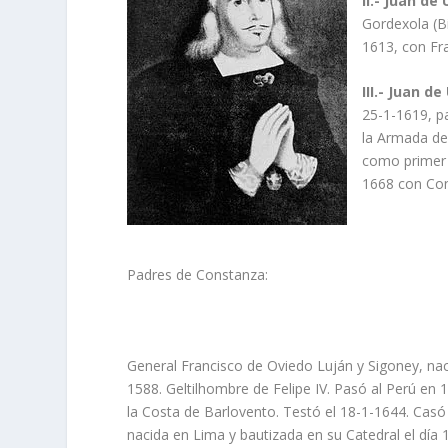
II.- Juan d
Gordexola (Bi
1613, con Fr
III.- Juan d
25-1-1619, p
la Armada del
como primer m
1668 con Con
Padres de Constanza:
General Francisco de Oviedo Luján y Sigoney, naci
1588. Geltilhombre de Felipe IV. Pasó al Perú en 
la Costa de Barlovento. Testó el 18-1-1644. Casó 
nacida en Lima y bautizada en su Catedral el dí­a