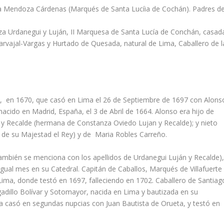
va Mendoza Cárdenas (Marqués de Santa Lucí­ia de Cochán). Padres d
a Urdanegui y Luján, II Marquesa de Santa Lucí­a de Conchán, casad
Carvajal-Vargas y Hurtado de Quesada, natural de Lima, Caballero de l
rú, en 1670, que casó en Lima el 26 de Septiembre de 1697 con Alons
acido en Madrid, España, el 3 de Abril de 1664. Alonso era hijo de
 y Recalde (hermana de Constanza Oviedo Lujan y Recalde); y nieto
o de su Majestad el Rey) y de Maria Robles Carreño.
también se menciona con los apellidos de Urdanegui Luján y Recalde)
igual mes en su Catedral. Capitán de Caballos, Marqués de Villafuerte
n Lima, donde testó en 1697, falleciendo en 1702. Caballero de Santiag
adillo Bolí­var y Sotomayor, nacida en Lima y bautizada en su
a casó en segundas nupcias con Juan Bautista de Orueta, y testó en