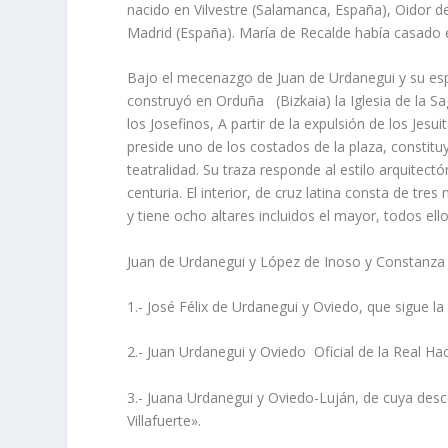
nacido en Vilvestre (Salamanca, España), Oidor de
Madrid (España). Marí­a de Recalde habí­a casado
Bajo el mecenazgo de Juan de Urdanegui y su espo
construyó en Orduña (Bizkaia) la Iglesia de la S
los Josefinos, A partir de la expulsión de los Jesu
preside uno de los costados de la plaza, constitu
teatralidad. Su traza responde al estilo arquitect
centuria. El interior, de cruz latina consta de 
y tiene ocho altares incluidos el mayor, todos ello
Juan de Urdanegui y López de Inoso y Constanza
1.- José Félix de Urdanegui y Oviedo, que sigue la l
2.- Juan Urdanegui y Oviedo Oficial de la Real H
3.- Juana Urdanegui y Oviedo-Luján, de cuya des
Villafuerte».