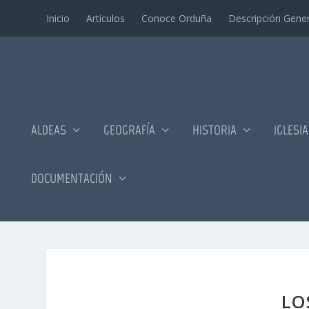
Inicio
Artí­culos
Conoce Orduña
Descripción Gener
ALDEAS
GEOGRAFÍA
HISTORIA
IGLESI
DOCUMENTACIÓN
LO