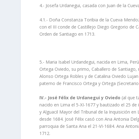
4.- Josefa Urdanegui, casada con Juan de la Cue
4.1.- Doña Constanza Toribia de la Cueva Mendoz
con el III conde de Castillejo Diego Gregorio de 
Orden de Santiago en 1713.
5.- Maria Isabel Urdandegui, nacida en Lima, Pe
Ortega Oviedo, su primo, Caballero de Santiago, n
Alonso Ortega Robles y de Catalina Oviedo Lujan
paterno de Francisco Ortega y Ortega (Secretari
IV.- José Félix de Urdanegui y Oviedo
(al que 
nacido en Lima el 5-XI-1677 y bautizado el 25 de 
y Alguacil Mayor del Tribunal de la Inquisición e
desde 1684. José Félix casó con Ana Antonia Delg
parroquia de Santa Ana el 21-VI-1684. Ana Antoni
1712.