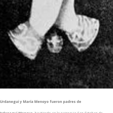
e Urdanegui y Marí­a Menoyo fueron padres de