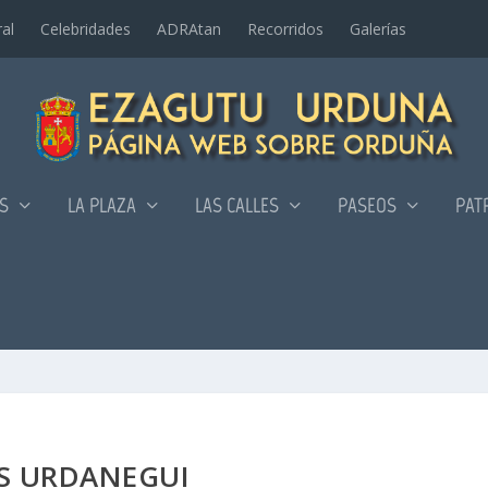
al
Celebridades
ADRAtan
Recorridos
Galerí­as
AS
LA PLAZA
LAS CALLES
PASEOS
PAT
S URDANEGUI