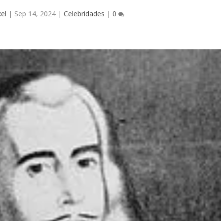
xel
|
Sep 14, 2024
|
Celebridades
|
0