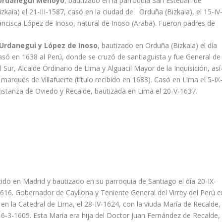
e Urdanegui Menoyo
, bautizado en la parroquia San Esteban de
zkaia) el 21-III-1587, casó en la ciudad de Orduña (Bizkaia), el 15-IV
ancisca López de Inoso, natural de Inoso (Araba). Fueron padres de
e Urdanegui y López de Inoso
, bautizado en Orduña (Bizkaia) el dí­a
asó en 1638 al Perú, donde se cruzó de santiaguista y fue General de
 Sur, Alcalde Ordinario de Lima y Alguacil Mayor de la Inquisición, así
arqués de Villafuerte (tí­tulo recibido en 1683). Casó en Lima el 5-IX
stanza de Oviedo y Recalde, bautizada en Lima el 20-V-1637.
do en Madrid y bautizado en su parroquia de Santiago el dí­a 20-IX-
1616. Gobernador de Cayllona y Teniente General del Virrey del Perú e
en la Catedral de Lima, el 28-IV-1624, con la viuda Marí­a de Recalde,
 16-3-1605. Esta Marí­a era hija del Doctor Juan Fernández de Recalde,