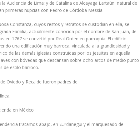
 la Audiencia de Lima; y de Catalina de Alcayaga Lartaún, natural de
 en primeras nupcias con Pedro de Córdoba Messí­a.
sa Constanza, cuyos restos y retratos se custodian en ella, se
agrada Familia, actualmente conocida por el nombre de San Juan, de
itas en 1767 se convirtió por Real Orden en parroquia. El edificio
yendo una edificación muy barroca, vinculada a la grandiosidad y
ónico de las demás iglesias construidas por los Jesuitas en aquella
tres naves con bóvedas que descansan sobre ocho arcos de medio punto
s de estilo barroco.
 de Oviedo y Recalde fueron padres de
í­nea.
acienda en México
cendencia tratamos abajo, en «Urdanegui y el marquesado de