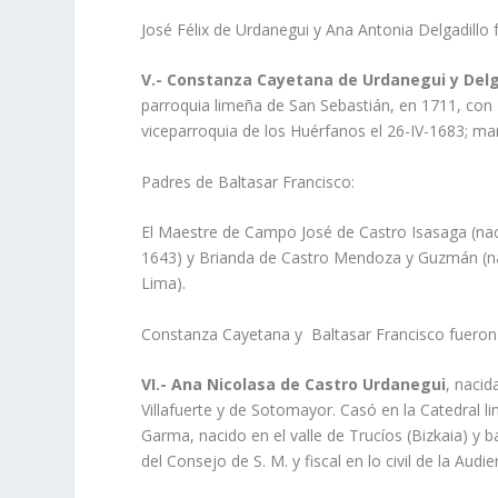
José Félix de Urdanegui y Ana Antonia Delgadillo
V.- Constanza Cayetana de Urdanegui y Delg
parroquia limeña de San Sebastián, en 1711, con 
viceparroquia de los Huérfanos el 26-IV-1683; mar
Padres de Baltasar Francisco:
El Maestre de Campo José de Castro Isasaga (nac
1643) y Brianda de Castro Mendoza y Guzmán (na
Lima).
Constanza Cayetana y Baltasar Francisco fueron
VI.- Ana Nicolasa de Castro Urdanegui
, nacid
Villafuerte y de Sotomayor. Casó en la Catedral l
Garma, nacido en el valle de Trucí­os (Bizkaia) y
del Consejo de S. M. y fiscal en lo civil de la Audi