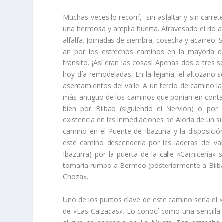
Muchas veces lo recorrí­, sin asfaltar y sin carrete
una hermosa y amplia huerta. Atravesado el rí­o 
alfalfa. Jornadas de siembra, cosecha y acarreo. 
an por los estrechos caminos en la mayorí­a de
tránsito. ¡Así­ eran las cosas! Apenas dos o tres 
hoy dí­a remodeladas. En la lejaní­a, el altozano
asentamientos del valle. A un tercio de camino l
más antiguo de los caminos que poní­an en contac
bien por Bilbao (siguiendo el Nervión) o por 
existencia en las inmediaciones de Aloria de un 
camino en el Puente de Ibazurra y la disposición 
este camino descenderí­a por las laderas del valle
Ibazurra) por la puerta de la calle «Carnicerí­a»
tomarí­a rumbo a Bermeo (posteriormente a Bilba
Choza».
Uno de los puntos clave de este camino serí­a el
de «Las Calzadas». Lo conocí­ como una sencilla