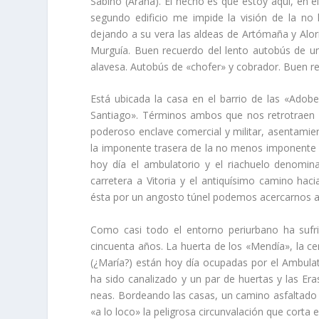
Sabino (Arana). El hecho es que estoy aquí­, en e
segundo edificio me impide la visión de la no
dejando a su vera las aldeas de Artómaña y Alori
Murguí­a. Buen recuerdo del lento autobús de un
alavesa. Autobús de «chofer» y cobrador. Buen r
Está ubicada la casa en el barrio de las «Adobe
Santiago». Términos ambos que nos retrotraen 
poderoso enclave comercial y militar, asentamie
la imponente trasera de la no menos imponente Igl
hoy dí­a el ambulatorio y el riachuelo denomin
carretera a Vitoria y el antiquí­simo camino hac
ésta por un angosto túnel podemos acercarnos 
Como casi todo el entorno periurbano ha sufri
cincuenta años. La huerta de los «Mendí­a», la c
(¿Marí­a?) están hoy dí­a ocupadas por el Ambula
ha sido canalizado y un par de huertas y las Eras
neas. Bordeando las casas, un camino asfaltado n
«a lo loco» la peligrosa circunvalación que corta 