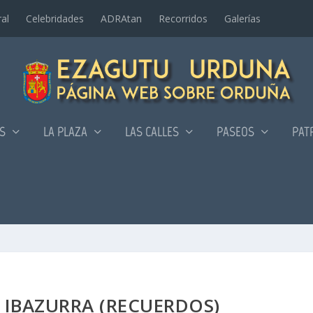
al
Celebridades
ADRAtan
Recorridos
Galerí­as
AS
LA PLAZA
LAS CALLES
PASEOS
PAT
 IBAZURRA (RECUERDOS)