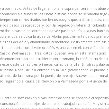
ra por medio. Antes de llegar al rí­o, a la izquierda, tení­an mis abuel
accedí­amos a algunas de las fincas rústicas donde se sembraba trigo 
Siempre con carros tirados por lentos bueyes que, a duras penas, cabí
 los casos descuidados y con la vegetación lateral dificultando e
sencillas casas se encontraban una vez pasado el rí­o. Algunas han sid
 sobre el que se ubica la aldea de Aloria, posiblemente de los primero
as ruinas del viejo y abandonado cementerio. Posiblemente este fue e
to la meseta con el valle orduñés y, una vez en él, con el Cantábric
Castro (Valmaseda). Tres datos pueden avalar esta afirmación: l
suficientemente datado establecimiento romano, la confluencia de est
este-oeste de las tres primeras calles de la villa. En otras palabras
 hasta Aloria, de allí­ entrarí­a en la villa (atravesando el puente d
 saliendo de la misma por la puerta del «reloj». Atravesada la murall
o) siguiendo el cauce del Nervión o a Valmaseda por la «Fuente de l
 «Puente de Ibazurra» en cuyas inmediaciones se conserva el topónim
 construcción de dos ojos de una bien trabajada canterí­a. Muy simila