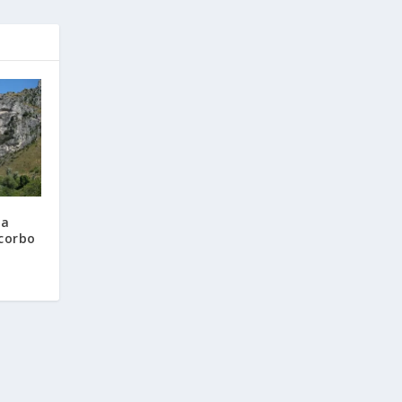
la
corbo