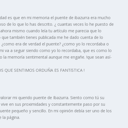
rdad es que en mi memoria el puente de ibazurra era mucho
o de lo que lo has descrito. ¿ cuantas veces lo he puesto de
ahora mismo cuando leí­a tu artí­culo me parecia que lo
to que también tienes publicada me he dado cuenta de lo
o ¿como era de verdad el puente? ¿como yo lo recordaba o
 mi va a seguir siendo como yo lo recordaba, que es como lo
ero la memorí­a sentimental aunque me engañe. !que sean así­
OS QUE SENTIMOS ORDUÑA ES FANTíSTICA !
valorar mi querido puente de Ibazurra. Siento como tú su
vive en sus proximidades y constantemente paso por su
puente pequeño y sencillo. En mi opinión debí­a ser uno de los
 la página.