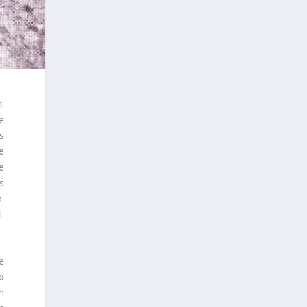
i
e
s
e
e
s
.
.
e

n