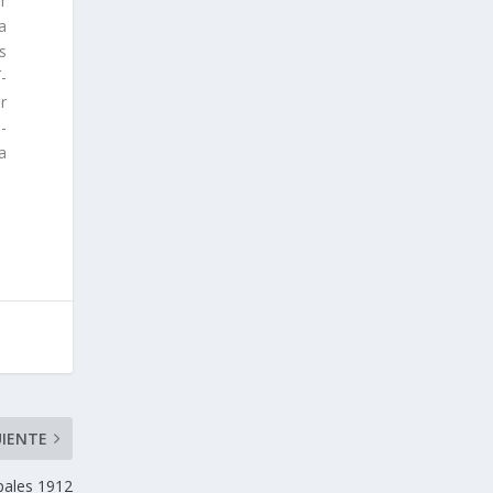
r
a
s
­
r
-
a
UIENTE
pales 1912