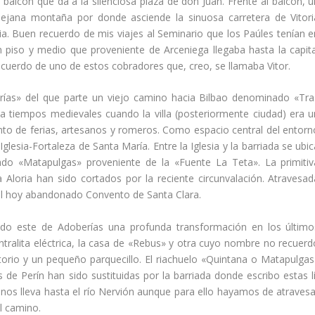
l balcón que da a la silenciosa plaza de don Juan. Frente al balcón, u
 lejana montaña por donde asciende la sinuosa carretera de Vitori
a. Buen recuerdo de mis viajes al Seminario que los Paúles tení­an e
 piso y medio que proveniente de Arceniega llegaba hasta la capita
ecuerdo de uno de estos cobradores que, creo, se llamaba Vitor.
rí­as» del que parte un viejo camino hacia Bilbao denominado «Tra
a tiempos medievales cuando la villa (posteriormente ciudad) era u
nto de ferias, artesanos y romeros. Como espacio central del entorn
esia-Fortaleza de Santa Marí­a. Entre la Iglesia y la barriada se ubic
ado «Matapulgas» proveniente de la «Fuente La Teta». La primitiv
ia Aloria han sido cortados por la reciente circunvalación. Atravesad
al hoy abandonado Convento de Santa Clara.
do este de Adoberí­as una profunda transformación en los último
entralita eléctrica, la casa de «Rebus» y otra cuyo nombre no recuerd
torio y un pequeño parquecillo. El riachuelo «Quintana o Matapulgas»
 de Perí­n han sido sustituidas por la barriada donde escribo estas lí
os lleva hasta el rí­o Nervión aunque para ello hayamos de atravesa
el camino.