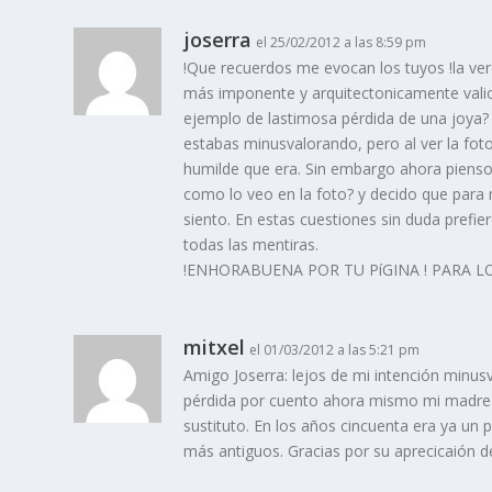
joserra
el 25/02/2012 a las 8:59 pm
!Que recuerdos me evocan los tuyos !la ve
más imponente y arquitectonicamente valios
ejemplo de lastimosa pérdida de una joya? 
estabas minusvalorando, pero al ver la fo
humilde que era. Sin embargo ahora piens
como lo veo en la foto? y decido que para
siento. En estas cuestiones sin duda prefi
todas las mentiras.
!ENHORABUENA POR TU PíGINA ! PARA L
mitxel
el 01/03/2012 a las 5:21 pm
Amigo Joserra: lejos de mi intención minus
pérdida por cuento ahora mismo mi madre 
sustituto. En los años cincuenta era ya un 
más antiguos. Gracias por su aprecicaión de