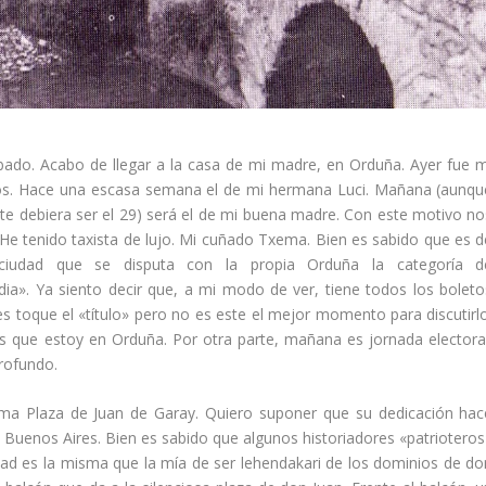
ado. Acabo de llegar a la casa de mi madre, en Orduña. Ayer fue m
s. Hace una escasa semana el de mi hermana Luci. Mañana (aunqu
e debiera ser el 29) será el de mi buena madre. Con este motivo no
He tenido taxista de lujo. Mi cuñado Txema. Bien es sabido que es d
ciudad que se disputa con la propia Orduña la categorí­a d
ndia». Ya siento decir que, a mi modo de ver, tiene todos los boleto
es toque el «tí­tulo» pero no es este el mejor momento para discutirlo
s que estoy en Orduña. Por otra parte, mañana es jornada electoral
rofundo.
ma Plaza de Juan de Garay. Quiero suponer que su dedicación hac
l Buenos Aires. Bien es sabido que algunos historiadores «patrioteros»
ad es la misma que la mí­a de ser lehendakari de los dominios de do