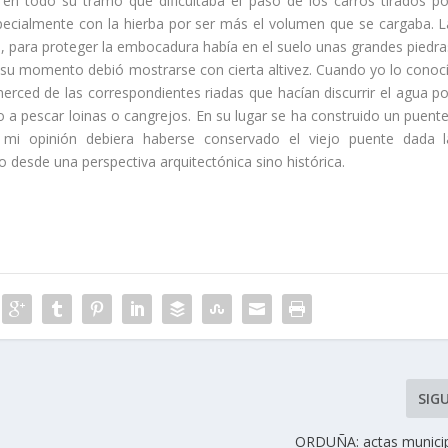
en todo su tramo que dificultaba el paso de los carros tirados po
pecialmente con la hierba por ser más el volumen que se cargaba. L
, para proteger la embocadura habí­a en el suelo unas grandes piedra
En su momento debió mostrarse con cierta altivez. Cuando yo lo conocí
ced de las correspondientes riadas que hací­an discurrir el agua po
o a pescar loinas o cangrejos. En su lugar se ha construido un puente
 mi opinión debiera haberse conservado el viejo puente dada l
 desde una perspectiva arquitectónica sino histórica.
SIG
ORDUÑA: actas munici