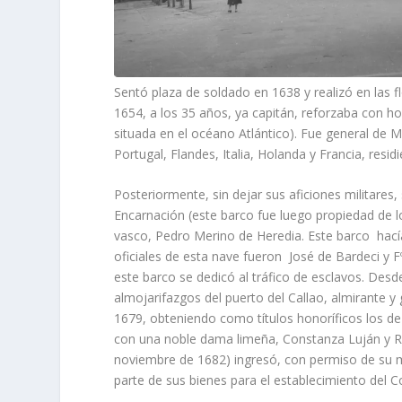
Sentó plaza de soldado en 1638 y realizó en las f
1654, a los 35 años, ya capitán, reforzaba con h
situada en el océano Atlántico). Fue general de Mar
Portugal, Flandes, Italia, Holanda y Francia, res
Posteriormente, sin dejar sus aficiones militares, 
Encarnación (este barco fue luego propiedad de 
vasco, Pedro Merino de Heredia. Este barco hací­
oficiales de esta nave fueron José de Bardeci y 
este barco se dedicó al tráfico de esclavos. Desde
almojarifazgos del puerto del Callao, almirante y
1679, obteniendo como tí­tulos honorí­ficos los d
con una noble dama limeña, Constanza Luján y R
noviembre de 1682) ingresó, con permiso de su 
parte de sus bienes para el establecimiento del C