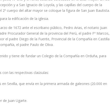
ncepción y a San Ignacio de Loyola, y las capillas del cuerpo de la
 el 2º cuerpo del altar mayor se coloque la figura de San Juan Bautista.
ra la edificación de la iglesia.
arzo de 1672 ante el escribano público, Pedro Arias, el notario Juan
dre Procurador General de la provincia del Perú, el padre Fº Marcos,
r el padre Diego de la Fuente, Provincial de la Compañí­a en Castilla
Compañí­a, el padre Paulo de Oliva.
nido y tiene de fundar un Colegio de la Compañí­a en Orduña, para
s con las respectivas claúsulas:
 en Sevilla, que enví­a en la primera armada de galeones (20.000 en
r de Juan Ugarte.