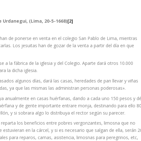
e Urdanegui, (Lima, 20-5-1668)
[2]
han de ponerse en venta en el colegio San Pablo de Lima, mientras
las. Los jesuitas han de gozar de la venta a partir del dí­a en que
 a la fábrica de la iglesia y del Colegio. Aparte dará otros 10.000
ra la dicha iglesia.
sados algunos dí­as, dará las casas, heredades de pan llevar y viñas
idas, ya que las mismas las administran personas poderosas».
buya anualmente en casas huérfanas, dando a cada uno 150 pesos y d
érfana y de gente importante entrare monja, destinando para ello 8
ón, y si sobrara algo lo distribuya el rector según su parecer.
 reparta los beneficios entre pobres vergonzantes, limosna que no
 estuvieran en la cárcel, y si es necesario que salgan de ella, serán 2
les para reparos, camas, asistencia, limosnas para peregrinos, etc,