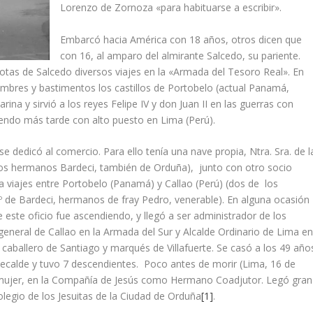
Lorenzo de Zornoza «para habituarse a escribir».
Embarcó hacia América con 18 años, otros dicen que
con 16, al amparo del almirante Salcedo, su pariente.
lotas de Salcedo diversos viajes en la «Armada del Tesoro Real». En
ombres y bastimentos los castillos de Portobelo (actual Panamá,
ina y sirvió a los reyes Felipe IV y don Juan II en las guerras con
idiendo más tarde con alto puesto en Lima (Perú).
se dedicó al comercio. Para ello tení­a una nave propia, Ntra. Sra. de l
los hermanos Bardeci, también de Orduña), junto con otro socio
a viajes entre Portobelo (Panamá) y Callao (Perú) (dos de los
Fº de Bardeci, hermanos de fray Pedro, venerable). En alguna ocasión
 este oficio fue ascendiendo, y llegó a ser administrador de los
 general de Callao en la Armada del Sur y Alcalde Ordinario de Lima e
e caballero de Santiago y marqués de Villafuerte. Se casó a los 49 año
ecalde y tuvo 7 descendientes. Poco antes de morir (Lima, 16 de
mujer, en la Compañí­a de Jesús como Hermano Coadjutor. Legó gran
olegio de los Jesuitas de la Ciudad de Orduña
[1]
.