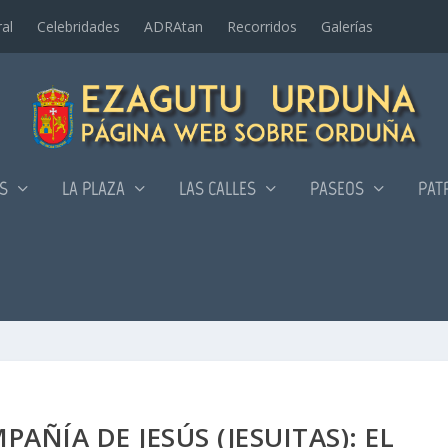
al
Celebridades
ADRAtan
Recorridos
Galerí­as
AS
LA PLAZA
LAS CALLES
PASEOS
PAT
AÑÍA DE JESÚS (JESUITAS): EL