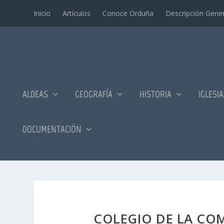
Inicio
Artí­culos
Conoce Orduña
Descripción Gener
ALDEAS
GEOGRAFÍA
HISTORIA
IGLESI
DOCUMENTACIÓN
COLEGIO DE LA COMP