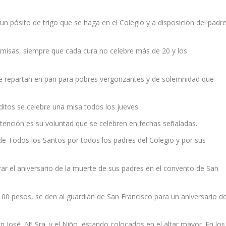
 pósito de trigo que se haga en el Colegio y a disposición del padr
 misas, siempre que cada cura no celebre más de 20 y los
se repartan en pan para pobres vergonzantes y de solemnidad que
itos se celebre una misa todos los jueves.
ntención es su voluntad que se celebren en fechas señaladas.
 de Todos los Santos por todos los padres del Colegio y por sus
rar el aniversario de la muerte de sus padres en el convento de San
00 pesos, se den al guardián de San Francisco para un aniversario d
an José, Nª Sra. y el Niño, estando colocados en el altar mayor. En los