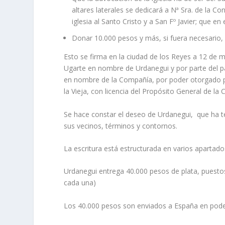
altares laterales se dedicará a Nª Sra. de la Co
iglesia al Santo Cristo y a San Fº Javier; que en
Donar 10.000 pesos y más, si fuera necesario, pa
Esto se firma en la ciudad de los Reyes a 12 de m
Ugarte en nombre de Urdanegui y por parte del pa
en nombre de la Compañí­a, por poder otorgado po
la Vieja, con licencia del Propósito General de la 
Se hace constar el deseo de Urdanegui, que ha te
sus vecinos, términos y contornos.
La escritura está estructurada en varios apartado
Urdanegui entrega 40.000 pesos de plata, puestos
cada una)
Los 40.000 pesos son enviados a España en pode