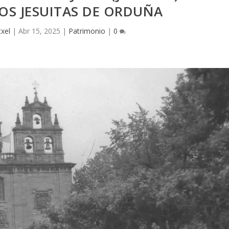
OS JESUITAS DE ORDUÑA
txel
|
Abr 15, 2025
|
Patrimonio
|
0