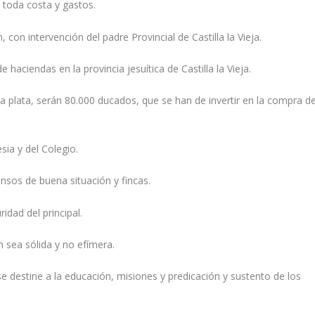
e toda costa y gastos.
 con intervención del padre Provincial de Castilla la Vieja.
aciendas en la provincia jesuí­tica de Castilla la Vieja.
n a plata, serán 80.000 ducados, que se han de invertir en la compra d
esia y del Colegio.
ensos de buena situación y fincas.
idad del principal.
 sea sólida y no efí­mera.
se destine a la educación, misiones y predicación y sustento de los