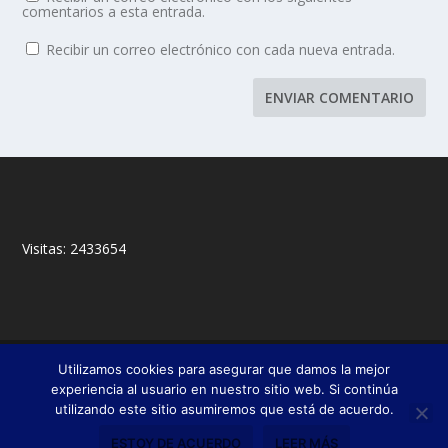
comentarios a esta entrada.
Recibir un correo electrónico con cada nueva entrada.
Visitas:
2433654
© 2018,
&
Francisco Javier Fernández Chento
Mitxel
Utilizamos cookies para asegurar que damos la mejor
|
Olabuénaga
Zona privada
experiencia al usuario en nuestro sitio web. Si continúa
utilizando este sitio asumiremos que está de acuerdo.
Esta web es una iniciativa privada de sus autores y no está relacionada con
institución pública o privada alguna.
ESTOY DE ACUERDO
LEER MÁS