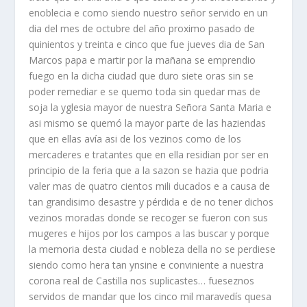
enoblecia e como siendo nuestro señor servido en un
dia del mes de octubre del año proximo pasado de
quinientos y treinta e cinco que fue jueves dia de San
Marcos papa e martir por la mañana se emprendio
fuego en la dicha ciudad que duro siete oras sin se
poder remediar e se quemo toda sin quedar mas de
soja la yglesia mayor de nuestra Señora Santa Maria e
asi mismo se quemó la mayor parte de las haziendas
que en ellas aví­a asi de los vezinos como de los
mercaderes e tratantes que en ella residian por ser en
principio de la feria que a la sazon se hazia que podria
valer mas de quatro cientos mili ducados e a causa de
tan grandisimo desastre y pérdida e de no tener dichos
vezinos moradas donde se recoger se fueron con sus
mugeres e hijos por los campos a las buscar y porque
la memoria desta ciudad e nobleza della no se perdiese
siendo como hera tan ynsine e conviniente a nuestra
corona real de Castilla nos suplicastes… fueseznos
servidos de mandar que los cinco mil maravedí­s quesa