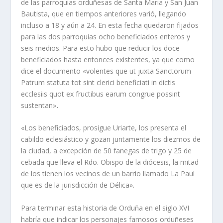
de las parroquias orduñesas de Santa Maria y San Juan
Bautista, que en tiempos anteriores varió, llegando
incluso a 18 y aún a 24. En esta fecha quedaron fijados
para las dos parroquias ocho beneficiados enteros y
seis medios. Para esto hubo que reducir los doce
beneficiados hasta entonces existentes, ya que como
dice el documento «volentes que ut juxta Sanctorum
Patrum statuta tot sint clerici beneficiati in dictis
ecclesiis quot ex fructibus earum congrue possint
sustentan»
.
«Los beneficiados, prosigue Uriarte, los presenta el
cabildo eclesiástico y gozan juntamente los diezmos de
la ciudad, a excepción de 50 fanegas de trigo y 25 de
cebada que lleva el Rdo. Obispo de la diócesis, la mitad
de los tienen los vecinos de un barrio llamado La Paul
que es de la jurisdicción de Délica».
Para terminar esta historia de Orduña en el siglo XVI
habrí­a que indicar los personajes famosos orduñeses