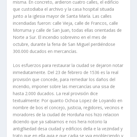
misma. En concreto, ardieron cuatro calles, el edificio
que custodiaba el archivo y la casa hospital situada
junto a la iglesia mayor de Santa Marí­a. Las calles
incendiadas fueron: calle Vieja, calle de Francos, calle
Morruma y calle de San Juan, todas ellas orientadas de
Norte a Sur. El incendio sobrevino en el mes de
octubre, durante la feria de San Miguel perdiéndose
300.000 ducados en mercancí­as.
Los esfuerzos para restaurar la ciudad se dejaron notar
inmediatamente. Del 23 de febrero de 1536 es la real
provisión que concede, para remediar los daños del
incendio, imponer sobre las mercancí­as una sisa de
hasta 2.000 ducados. La real provisión dice
textualmente: Por quanto Ochoa Lopez de Loyando en
nombre de bos el concejo, justicia, regidores, vecinos e
moradores de la ciudad de Horduña nos hizo relacion
diciendo que ya sabiarnos e nos hera notorio la
antigí¼edad desa ciudad y edificios della e la vezindad y
trato que en ella avia e que cadia se yva enobleciendo y