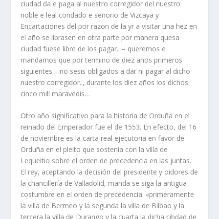
ciudad da e paga al nuestro corregidor del nuestro
noble e leal condado e señorio de Vizcaya y
Encartaciones del por razon de la yr a visitar una hez en
el año se librasen en otra parte por manera quesa
ciudad fuese libre de los pagar.. – queremos e
mandamos que por termino de diez años primeros
siguientes… no sesis obligados a dar ni pagar al dicho
nuestro corregidor.., durante los diez años los dichos
cinco mill maravedis…
Otro año significativo para la historia de Orduña en el
reinado del Emperador fue el de 1553. En efecto, del 16
de noviembre es la carta real ejecutoria en favor de
Orduña en el pleito que sostení­a con la villa de
Lequeitio sobre el orden de precedencia en las juntas.
El rey, aceptando la decisión del presidente y oidores de
la chancillerí­a de Valladolid, manda se siga la antigua
costumbre en el orden de precedencia: «primeramente
la villa de Bermeo y la segunda la villa de Bilbao y la
tercera la villa de Durango y la cuarta la dicha cibdad de