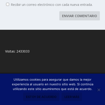
Recibir un correo electrónico con cada nueva entrada.
Visitas:
2433033
© 2018,
&
Francisco Javier Fernández Chento
Mitxel
Utilizamos cookies para asegurar que damos la mejor
|
Olabuénaga
Zona privada
experiencia al usuario en nuestro sitio web. Si continúa
utilizando este sitio asumiremos que está de acuerdo.
Esta web es una iniciativa privada de sus autores y no está relacionada con
institución pública o privada alguna.
ESTOY DE ACUERDO
LEER MÁS