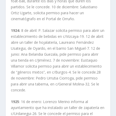
foat-ball, durante los días y horas que duren los
partidos. Se le concede. 10 de diciembre: Salustiano
Ortiz Ugarte, solicita permiso para hacer un
cinematógrafo en el Portal de Orruño.
1924:
8 de abril: P. Salazar solicita permiso para abrir un
establecimiento de bebidas en c/Vizcaya-19. 12 de abril:
abre un taller de hojalatería, Laureano Fernández
Usategui, de Oyardo, en el barrio San Miguel-7. 12 de
junio: Ana Belandia Guezala, pide permiso para abrir
una tienda en c/Jiménez. 7 de noviembre: Eustaquio
Villamor solicita permiso para abrir un establecimiento
de “géneros mixtos”, en c/Burgos-4. Se le concede.28
de noviembre: Pedro Urrutia Ciorroga, pide permiso
para abrir una taberna, en c/General Molina-32. Se le
concede.
1925
: 16 de enero: Lorenzo Merino informa al
ayuntamiento que ha instalado un taller de zapatería en
c/Urdanegui-26. Se le concede el permiso para el