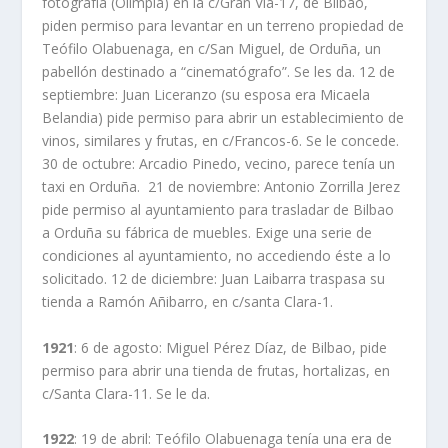
fotografía (Olimpia) en la c/Gran Vía-17, de Bilbao,
piden permiso para levantar en un terreno propiedad de
Teófilo Olabuenaga, en c/San Miguel, de Orduña, un
pabellón destinado a “cinematógrafo”. Se les da. 12 de
septiembre: Juan Liceranzo (su esposa era Micaela
Belandia) pide permiso para abrir un establecimiento de
vinos, similares y frutas, en c/Francos-6. Se le concede.
30 de octubre: Arcadio Pinedo, vecino, parece tenía un
taxi en Orduña. 21 de noviembre: Antonio Zorrilla Jerez
pide permiso al ayuntamiento para trasladar de Bilbao
a Orduña su fábrica de muebles. Exige una serie de
condiciones al ayuntamiento, no accediendo éste a lo
solicitado. 12 de diciembre: Juan Laibarra traspasa su
tienda a Ramón Añibarro, en c/santa Clara-1.
1921
: 6 de agosto: Miguel Pérez Díaz, de Bilbao, pide
permiso para abrir una tienda de frutas, hortalizas, en
c/Santa Clara-11. Se le da.
1922
: 19 de abril: Teófilo Olabuenaga tenía una era de