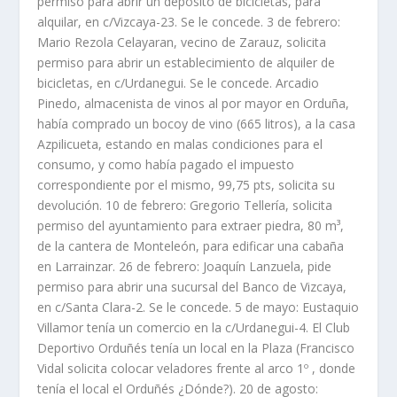
permiso para abrir un depósito de bicicletas, para
alquilar, en c/Vizcaya-23. Se le concede. 3 de febrero:
Mario Rezola Celayaran, vecino de Zarauz, solicita
permiso para abrir un establecimiento de alquiler de
bicicletas, en c/Urdanegui. Se le concede. Arcadio
Pinedo, almacenista de vinos al por mayor en Orduña,
había comprado un bocoy de vino (665 litros), a la casa
Azpilicueta, estando en malas condiciones para el
consumo, y como había pagado el impuesto
correspondiente por el mismo, 99,75 pts, solicita su
devolución. 10 de febrero: Gregorio Tellería, solicita
permiso del ayuntamiento para extraer piedra, 80 m³,
de la cantera de Monteleón, para edificar una cabaña
en Larrainzar. 26 de febrero: Joaquín Lanzuela, pide
permiso para abrir una sucursal del Banco de Vizcaya,
en c/Santa Clara-2. Se le concede. 5 de mayo: Eustaquio
Villamor tenía un comercio en la c/Urdanegui-4. El Club
Deportivo Orduñés tenía un local en la Plaza (Francisco
Vidal solicita colocar veladores frente al arco 1º , donde
tenía el local el Orduñés ¿Dónde?). 20 de agosto: