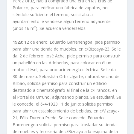
Pérez Ortiz, había comprado una era en las Eras de
Polanco, para edificar una fábrica de zapatos, no
siéndole suficiente el terreno, solicitaba al
ayuntamiento le vendiese algún terreno adyacente
(unos 16 m²). Se acuerda vendérselos.
1923
: 12 de enero: Eduardo Barrenengoa, pide permiso
para abrir una tienda de muebles, en c/Bizcaya-23. Se le
da. 2 de febrero: José Acha, pide permiso para construir
un pabellón en las Adoberías, para colocar en él un
motor-diésel, para producir energía eléctrica. Se le da.
30 de marzo: Sebastián Ortiz Ugarte, natural, vecino de
Bilbao, solicita permiso para construir un edificio
destinado a cinematógrafo al final de la c/Francos, en
el Portal de Orruño, adjuntando planos. Se estudiará. Se
le concede, el 6-4-1923. 1 de junio: solicita permiso
para abrir un establecimiento de bebidas, en c/Vizcaya-
21, Félix Durena Prede. Se le concede. Eduardo
Barrenengoa solicita permiso para trasladar su tienda
de muebles y ferretería de c/Bizcaya a la esquina de la