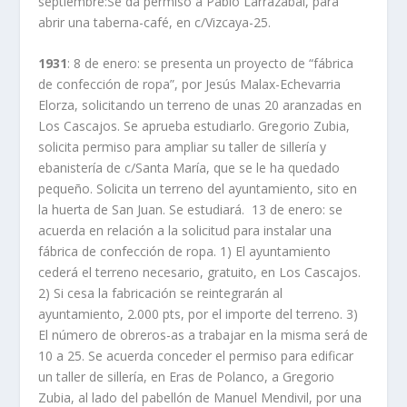
septiembre:Se da permiso a Pablo Larrazabal, para
abrir una taberna-café, en c/Vizcaya-25.
1931
: 8 de enero: se presenta un proyecto de “fábrica
de confección de ropa”, por Jesús Malax-Echevarria
Elorza, solicitando un terreno de unas 20 aranzadas en
Los Cascajos. Se aprueba estudiarlo. Gregorio Zubia,
solicita permiso para ampliar su taller de sillería y
ebanistería de c/Santa María, que se le ha quedado
pequeño. Solicita un terreno del ayuntamiento, sito en
la huerta de San Juan. Se estudiará. 13 de enero: se
acuerda en relación a la solicitud para instalar una
fábrica de confección de ropa. 1) El ayuntamiento
cederá el terreno necesario, gratuito, en Los Cascajos.
2) Si cesa la fabricación se reintegrarán al
ayuntamiento, 2.000 pts, por el importe del terreno. 3)
El número de obreros-as a trabajar en la misma será de
10 a 25. Se acuerda conceder el permiso para edificar
un taller de sillería, en Eras de Polanco, a Gregorio
Zubia, al lado del pabellón de Manuel Mendivil, por una