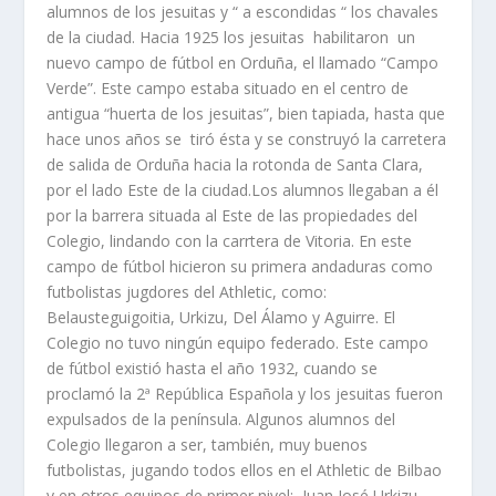
alumnos de los jesuitas y “ a escondidas “ los chavales
de la ciudad. Hacia 1925 los jesuitas habilitaron un
nuevo campo de fútbol en Orduña, el llamado “Campo
Verde”. Este campo estaba situado en el centro de
antigua “huerta de los jesuitas”, bien tapiada, hasta que
hace unos años se tiró ésta y se construyó la carretera
de salida de Orduña hacia la rotonda de Santa Clara,
por el lado Este de la ciudad.Los alumnos llegaban a él
por la barrera situada al Este de las propiedades del
Colegio, lindando con la carrtera de Vitoria. En este
campo de fútbol hicieron su primera andaduras como
futbolistas jugdores del Athletic, como:
Belausteguigoitia, Urkizu, Del Álamo y Aguirre. El
Colegio no tuvo ningún equipo federado. Este campo
de fútbol existió hasta el año 1932, cuando se
proclamó la 2ª República Española y los jesuitas fueron
expulsados de la península. Algunos alumnos del
Colegio llegaron a ser, también, muy buenos
futbolistas, jugando todos ellos en el Athletic de Bilbao
y en otros equipos de primer nivel: Juan José Urkizu