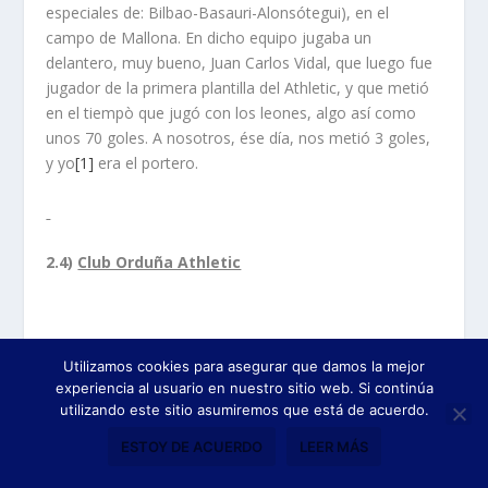
especiales de: Bilbao-Basauri-Alonsótegui), en el
campo de Mallona. En dicho equipo jugaba un
delantero, muy bueno, Juan Carlos Vidal, que luego fue
jugador de la primera plantilla del Athletic, y que metió
en el tiempò que jugó con los leones, algo así como
unos 70 goles. A nosotros, ése día, nos metió 3 goles,
y yo
[1]
era el portero.
2.4)
Club Orduña Athletic
Se fundó hacia el año 1973-74 y estaba federado en la
Utilizamos cookies para asegurar que damos la mejor
categoría de Segunda Regional. El terreno de juego
experiencia al usuario en nuestro sitio web. Si continúa
donde celebraba sus encuentros era el campo de
utilizando este sitio asumiremos que está de acuerdo.
Rondina. Era el segundo equipo del C. D. Orduña. Lo
ESTOY DE ACUERDO
LEER MÁS
integraron jóvenes, todos orduñeses. Su entrenador
fue el orduñés, Castaños, alias “Pavic”, durante toda su