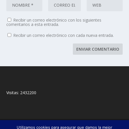
Recibir un correo electrónico con los siguientes
comentarios a esta entrada.
Recibir un correo electrónico con cada nueva entrada.
Visitas:
2432200
© 2018,
&
Francisco Javier Fernández Chento
Mitxel
Utilizamos cookies para asegurar que damos la mejor