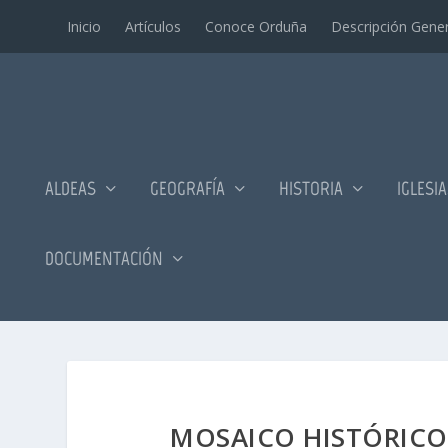
Inicio
Artí­culos
Conoce Orduña
Descripción Gener
ALDEAS
GEOGRAFÍA
HISTORIA
IGLESI
DOCUMENTACIÓN
MOSAICO HISTÓRICO