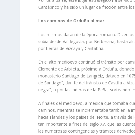
Por otra parte, este lugar estratégico ha servido 
Cantábrico y ha sido un lugar de fricción entre lo
Los caminos de Orduña al mar
Los mismos datan de la época romana. Diversos r
subía desde Valdegovía, por Berberana, hasta alca
por tierras de Vizcaya y Cantabria.
En el alto medioevo continuó el tránsito por cam
Clemente de Arbileta, próximo a Orduña, donado a l
monasterio Santiago de Langréiz, datado en 1075
de Santiago”, dan fe del tránsito de Castilla a Vi
negra”, o por las laderas de la Peña, sorteando es
A finales del medioevo, a medida que tomaba cue
caminos, mientras se incrementaba también la imp
hacia Flandes y los países del Norte, a través de
tan importante a fines del siglo XV, que las cuen
las numerosas contingencias y trámites derivados