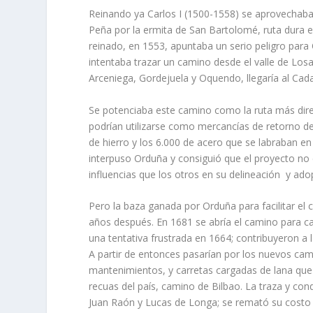
Reinando ya Carlos I (1500-1558) se aprovechaba
Peña por la ermita de San Bartolomé, ruta dura 
reinado, en 1553, apuntaba un serio peligro par
intentaba trazar un camino desde el valle de Losa 
Arceniega, Gordejuela y Oquendo, llegaría al Cadag
Se potenciaba este camino como la ruta más direc
podrían utilizarse como mercancías de retorno de
de hierro y los 6.000 de acero que se labraban en
interpuso Orduña y consiguió que el proyecto no 
influencias que los otros en su delineación y ado
Pero la baza ganada por Orduña para facilitar el
años después. En 1681 se abría el camino para c
una tentativa frustrada en 1664; contribuyeron a l
A partir de entonces pasarían por los nuevos cami
mantenimientos, y carretas cargadas de lana que
recuas del país, camino de Bilbao. La traza y co
Juan Raón y Lucas de Longa; se remató su costo 