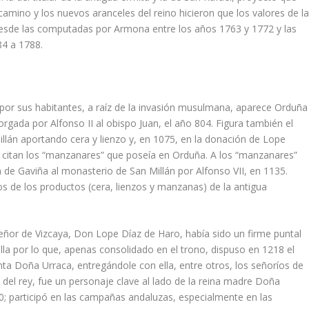
camino y los nuevos aranceles del reino hicieron que los valores de l
sde las computadas por Armona entre los años 1763 y 1772 y las
84 a 1788.
s por sus habitantes, a raíz de la invasión musulmana, aparece Orduña
orgada por Alfonso II al obispo Juan, el año 804. Figura también el
lán aportando cera y lienzo y, en 1075, en la donación de Lope
e citan los “manzanares” que poseía en Orduña. A los “manzanares”
 de Gaviña al monasterio de San Millán por Alfonso VII, en 1135.
s de los productos (cera, lienzos y manzanas) de la antigua
El señor de Vizcaya, Don Lope Díaz de Haro, había sido un firme puntal
illa por lo que, apenas consolidado en el trono, dispuso en 1218 el
a Doña Urraca, entregándole con ella, entre otros, los señoríos de
el rey, fue un personaje clave al lado de la reina madre Doña
30; participó en las campañas andaluzas, especialmente en las