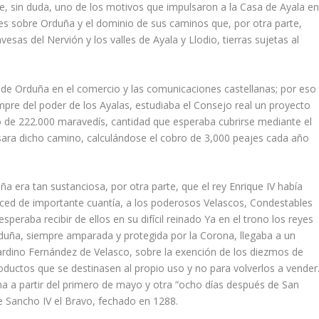
, sin duda, uno de los motivos que impulsaron a la Casa de Ayala e
es sobre Orduña y el dominio de sus caminos que, por otra parte,
esas del Nervión y los valles de Ayala y Llodio, tierras sujetas al
de Orduña en el comercio y las comunicaciones castellanas; por eso
pre del poder de los Ayalas, estudiaba el Consejo real un proyecto
 de 222.000 maravedís, cantidad que esperaba cubrirse mediante el
sara dicho camino, calculándose el cobro de 3,000 peajes cada año
 era tan sustanciosa, por otra parte, que el rey Enrique IV había
ced de importante cuantía, a los poderosos Velascos, Condestables
esperaba recibir de ellos en su difícil reinado Ya en el trono los reyes
rduña, siempre amparada y protegida por la Corona, llegaba a un
rdino Fernández de Velasco, sobre la exención de los diezmos de
oductos que se destinasen al propio uso y no para volverlos a vender
a a partir del primero de mayo y otra “ocho días después de San
de Sancho IV el Bravo, fechado en 1288.