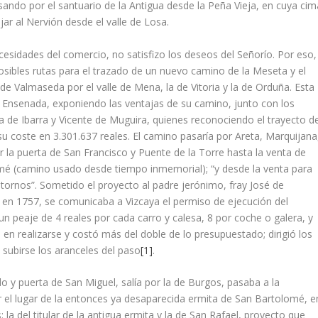
sando por el santuario de la Antigua desde la Peña Vieja, en cuya cim
ar al Nervión desde el valle de Losa.
cesidades del comercio, no satisfizo los deseos del Señorío. Por eso,
osibles rutas para el trazado de un nuevo camino de la Meseta y el
a de Valmaseda por el valle de Mena, la de Vitoria y la de Orduña. Esta
la Ensenada, exponiendo las ventajas de su camino, junto con los
 de Ibarra y Vicente de Muguira, quienes reconociendo el trayecto d
u coste en 3.301.637 reales. El camino pasaría por Areta, Marquijana
r la puerta de San Francisco y Puente de la Torre hasta la venta de
lomé (camino usado desde tiempo inmemorial); “y desde la venta para
 tornos”. Sometido el proyecto al padre jerónimo, fray José de
 en 1757, se comunicaba a Vizcaya el permiso de ejecución del
 peaje de 4 reales por cada carro y calesa, 8 por coche o galera, y
 en realizarse y costó más del doble de lo presupuestado; dirigió los
subirse los aranceles del paso
[1]
.
o y puerta de San Miguel, salía por la de Burgos, pasaba a la
or el lugar de la entonces ya desaparecida ermita de San Bartolomé, e
la del titular de la antigua ermita y la de San Rafael, proyecto que