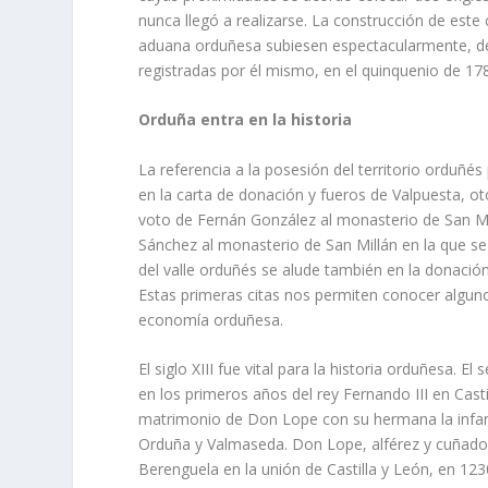
nunca llegó a realizarse. La construcción de este 
aduana orduñesa subiesen espectacularmente, de
registradas por él mismo, en el quinquenio de 17
Orduña entra en la historia
La referencia a la posesión del territorio orduñé
en la carta de donación y fueros de Valpuesta, ot
voto de Fernán González al monasterio de San Mil
Sánchez al monasterio de San Millán en la que s
del valle orduñés se alude también en la donación
Estas primeras citas nos permiten conocer alguno
economía orduñesa.
El siglo XIII fue vital para la historia orduñesa. 
en los primeros años del rey Fernando III en Cast
matrimonio de Don Lope con su hermana la infant
Orduña y Valmaseda. Don Lope, alférez y cuñado d
Berenguela en la unión de Castilla y León, en 12