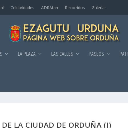
al
Celebridades
ADRAtan
Recorridos
Galerí­as
AS
LA PLAZA
LAS CALLES
PASEOS
PAT
 DE LA CIUDAD DE ORDUÑA (I)