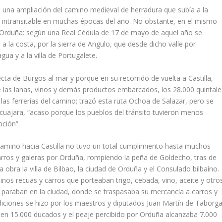
 una ampliación del camino medieval de herradura que subía a la
e intransitable en muchas épocas del año. No obstante, en el mismo
a Orduña: según una Real Cédula de 17 de mayo de aquel año se
a la costa, por la sierra de Angulo, que desde dicho valle por
ua y a la villa de Portugalete.
ta de Burgos al mar y porque en su recorrido de vuelta a Castilla,
 las lanas, vinos y demás productos embarcados, los 28.000 quintale
 las ferrerías del camino; trazó esta ruta Ochoa de Salazar, pero se
cuajara, “acaso porque los pueblos del tránsito tuvieron menos
pción”.
 camino hacia Castilla no tuvo un total cumplimiento hasta muchos
arros y galeras por Orduña, rompiendo la peña de Goldecho, tras de
a obra la villa de Bilbao, la ciudad de Orduña y el Consulado bilbaíno.
nos recuas y carros que porteaban trigo, cebada, vino, aceite y otro
 paraban en la ciudad, donde se traspasaba su mercancía a carros y
ndiciones se hizo por los maestros y diputados Juan Martín de Taborga
en 15.000 ducados y el peaje percibido por Orduña alcanzaba 7.000