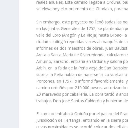
reales anuales. Este camino llegaba a Orduña, pa
se eleva hoy el monumento del Charlazo, para baj
Sin embargo, este proyecto no llenó todas las ne
en las Juntas Generales de 1752, se planteaban p
valle del Ebro (Aragón y La Rioja) hasta Bilbao: l
ciudad se dirigió repetidas veces al marqués de 
informes de dos maestros de obras, Juan Bautista
Areta a Santa María de Rivarredonda, calcularon s
Amurrio, Saracho, entraría en Orduña y saldría po
Arbín, en la falda de la Peña vieja de San Barto
subir a la Peña habían de hacerse cinco vueltas o
Pontones, en 1757, lo informó favorablemente; y
camino orduñés por 210.000 pesos, autorizando un
20 maravedís por caballería. La obra tardó 8 años
trabajos Don José Santos Calderón y hubieron de 
El camino entraba a Orduña por el paseo del Prad
jurisdicción de Tertanga, entrando en la sierra p
cuyas proximidades se acordó colocar dos efigies: 