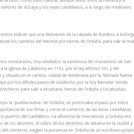
de acceso, como paso natural, aunque difícil, entre la meseta y el
s señores de Vizcaya y los reyes castellanos, a lo largo del medioevo.
estos indican que una derivación de la calzada de Burdeos a Astorg
nzar los caminos del Nervión por tierras de Orduña, para salir al ma
inos montaraces, hoy olvidados; la existencia del monasterio de San
a iglesia de Calahorra en 1192, por el rey Alfonso VIII, y del
 y situado en el camino, subida de Berberana por la “llamada fuente
zcaya por los difíciles pasos de Goldecho, por la hoy llamada “senda
trecheces para salir a Arrastaria, tierras de Orduña y Urcabustaiz.
rpo la “puebla nueva “de Orduña, se potenciaba el paso por estos
ortancia de sus ferias y crecía el comercio de las lanas castellanas
 los puertos del Cantábrico. La afluencia de mercancías a Orduña era
tas de los diezmos, el cobro de los derechos de aduana en la ciudad y
 del comercio, exigían la presencia en Orduña de un escribano propi