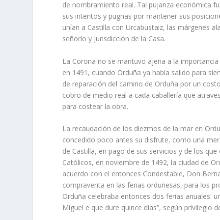
de nombramiento real. Tal pujanza económica fue
sus intentos y pugnas por mantener sus posicion
unían a Castilla con Urcabustaiz, las márgenes alav
señorío y jurisdicción de la Casa.
La Corona no se mantuvo ajena a la importancia 
en 1491, cuando Orduña ya había salido para siem
de reparación del camino de Orduña por un costo
cobro de medio real a cada caballería que atrave
para costear la obra.
La recaudación de los diezmos de la mar en Orduña
concedido poco antes su disfrute, como una mer
de Castilla, en pago de sus servicios y de los que 
Católicos, en noviembre de 1492, la ciudad de O
acuerdo con el entonces Condestable, Don Berna
compraventa en las ferias orduñesas, para los pr
Orduña celebraba entonces dos ferias anuales: un
Miguel e que dure quince días”, según privilegio 